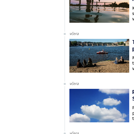
včera
včera
včera