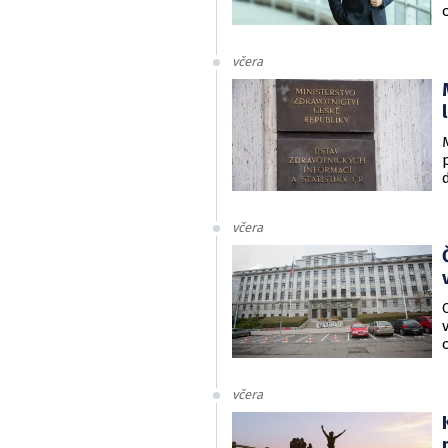
včera
včera
včera