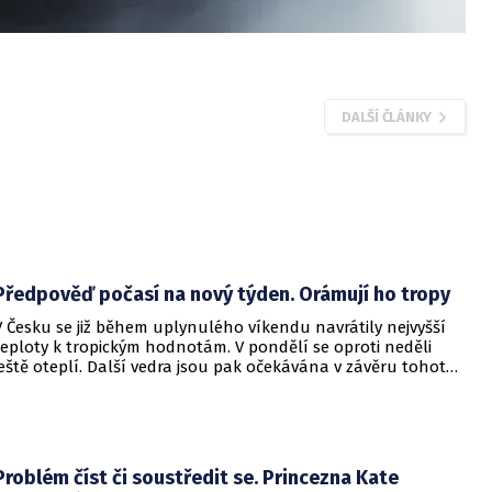
DALŠÍ ČLÁNKY
Předpověď počasí na nový týden. Orámují ho tropy
V Česku se již během uplynulého víkendu navrátily nejvyšší
teploty k tropickým hodnotám. V pondělí se oproti neděli
ještě oteplí. Další vedra jsou pak očekávána v závěru tohoto
týdne, vyplývá z předpovědi Českého hydrometeorologického
ústavu (ČHMÚ).
Problém číst či soustředit se. Princezna Kate