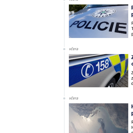
včera
včera