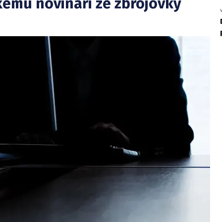
skému novináři ze zbrojovky