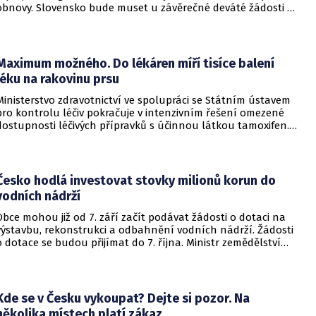
obnovy. Slovensko bude muset u závěrečné deváté žádosti o
platbu prokázat, že sporné investice splnily stanovené cíle,
přičemž Brusel zohlední i výsledky auditů. Pokud se potvrdí
podvod, korupce nebo střet zájmů, které slovenské úřady
nenapraví, může Komise krátit evropskou podporu a
Maximum možného. Do lékáren míří tisíce balení
požadovat vrácení peněz.
léku na rakovinu prsu
Ministerstvo zdravotnictví ve spolupráci se Státním ústavem
pro kontrolu léčiv pokračuje v intenzivním řešení omezené
dostupnosti léčivých přípravků s účinnou látkou tamoxifen.
Díky mimořádným opatřením se podařilo zajistit téměř 6 000
balení, která jsou nyní postupně distribuována do lékáren
po celé České republice. Další dodávky jsou již na cestě a
budou do distribuční sítě uvolňovány v průběhu příštího
Česko hodlá investovat stovky milionů korun do
týdne.
vodních nádrží
Obce mohou již od 7. září začít podávat žádosti o dotaci na
výstavbu, rekonstrukci a odbahnění vodních nádrží. Žádosti
o dotace se budou přijímat do 7. října. Ministr zemědělství
Martin Šebestyán podepsal výzvu, podle které si obce mezi
sebou rozdělí 300 miliónů korun v rámci programu Podpora
opatření na malých vodních nádržích a drobných vodních
tocích – 3. etapa. Informovalo o tom ministerstvo
Kde se v Česku vykoupat? Dejte si pozor. Na
zemědělství.
několika místech platí zákaz