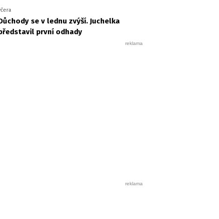
včera
Důchody se v lednu zvýší. Juchelka
představil první odhady