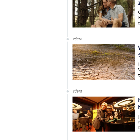
včera
včera