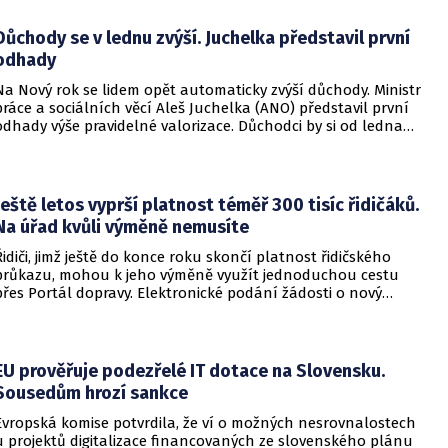
Důchody se v lednu zvýší. Juchelka představil první
odhady
Na Nový rok se lidem opět automaticky zvýší důchody. Ministr
práce a sociálních věcí Aleš Juchelka (ANO) představil první
odhady výše pravidelné valorizace. Důchodci by si od ledna
mohli polepšit až o šest stovek korun.
Ještě letos vyprší platnost téměř 300 tisíc řidičáků.
Na úřad kvůli výměně nemusíte
Řidiči, jimž ještě do konce roku skončí platnost řidičského
průkazu, mohou k jeho výměně využít jednoduchou cestu
přes Portál dopravy. Elektronické podání žádosti o nový
doklad je rychlé a bezpečné. V celé ČR eviduje ministerstvo
dopravy k začátku letošního srpna přes 284 tisíc řidičských
průkazů, kterým ještě do konce roku skončí platnost.
EU prověřuje podezřelé IT dotace na Slovensku.
Sousedům hrozí sankce
Evropská komise potvrdila, že ví o možných nesrovnalostech
u projektů digitalizace financovaných ze slovenského plánu