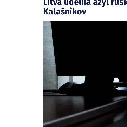
Litva udělila azyl ru
Kalašnikov