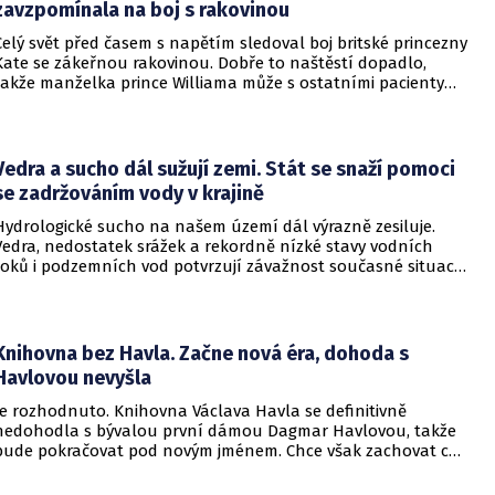
zavzpomínala na boj s rakovinou
Celý svět před časem s napětím sledoval boj britské princezny
Kate se zákeřnou rakovinou. Dobře to naštěstí dopadlo,
takže manželka prince Williama může s ostatními pacienty
sdílet své osobní zkušenosti.
Vedra a sucho dál sužují zemi. Stát se snaží pomoci
se zadržováním vody v krajině
Hydrologické sucho na našem území dál výrazně zesiluje.
Vedra, nedostatek srážek a rekordně nízké stavy vodních
toků i podzemních vod potvrzují závažnost současné situace.
Ministerstvo životního prostředí dlouhodobě podporuje
opatření, která pomáhají vodu v krajině zadržovat,
zpomalovat její odtok a zvyšovat odolnost přírodních
ekosystémů i obcí a měst vůči dopadům změny klimatu.
Knihovna bez Havla. Začne nová éra, dohoda s
Havlovou nevyšla
Je rozhodnuto. Knihovna Václava Havla se definitivně
nedohodla s bývalou první dámou Dagmar Havlovou, takže
bude pokračovat pod novým jménem. Chce však zachovat co
nejvíce projektů a pokračovat ve vzdělávacích, badatelských
a osvětových aktivitách. Informovala o tom na webu.