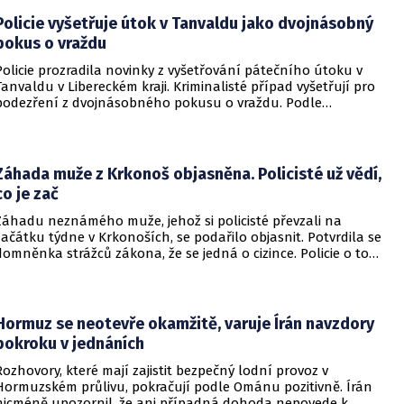
Policie vyšetřuje útok v Tanvaldu jako dvojnásobný
pokus o vraždu
Policie prozradila novinky z vyšetřování pátečního útoku v
Tanvaldu v Libereckém kraji. Kriminalisté případ vyšetřují pro
podezření z dvojnásobného pokusu o vraždu. Podle
nejnovějších informací už není nikdo ze zraněných v
ohrožení života.
Záhada muže z Krkonoš objasněna. Policisté už vědí,
co je zač
Záhadu neznámého muže, jehož si policisté převzali na
začátku týdne v Krkonoších, se podařilo objasnit. Potvrdila se
domněnka strážců zákona, že se jedná o cizince. Policie o tom
informovala na webu.
Hormuz se neotevře okamžitě, varuje Írán navzdory
pokroku v jednáních
Rozhovory, které mají zajistit bezpečný lodní provoz v
Hormuzském průlivu, pokračují podle Ománu pozitivně. Írán
nicméně upozornil, že ani případná dohoda nepovede k