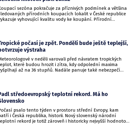
Koupací sezóna pokračuje za příznivých podmínek a většina
sledovaných přírodních koupacích lokalit v České republice
vykazuje vyhovující kvalitu vody ke koupání. Přírodní
koupací vody nadále představují oblíbené místo letní
rekreace a v uplynulém týdnu se na jejich zvýšené
návštěvnosti podílelo také velmi teplé počasí s teplotami
často přesahujícími 30 °C.
Tropické počasí je zpět. Pondělí bude ještě teplejší,
potvrzuje výstraha
Meteorologové v neděli varovali před návratem tropických
teplot, které budou hrozit i zítra, kdy odpolední maxima
vyšplhají až na 36 stupňů. Nadále panuje také nebezpečí
požárů, vyplývá z výstrahy Českého hydrometeorologického
ústavu (ČHMÚ).
Padl středoevropský teplotní rekord. Má ho
Slovensko
Počasí psalo tento týden v prostoru střední Evropy, kam
patří i Česká republika, historii. Nový slovenský národní
teplotní rekord je totiž zároveň i historicky nejvyšší hodnotou
naměřenou ve středoevropském regionu. Upozornil na to
Český hydrometeorologický ústav (ČHMÚ).