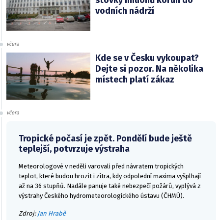
stovky milionů korun do
vodních nádrží
včera
Kde se v Česku vykoupat?
Dejte si pozor. Na několika
místech platí zákaz
včera
Tropické počasí je zpět. Pondělí bude ještě
teplejší, potvrzuje výstraha
Meteorologové v neděli varovali před návratem tropických
teplot, které budou hrozit i zítra, kdy odpolední maxima vyšplhají
až na 36 stupňů. Nadále panuje také nebezpečí požárů, vyplývá z
výstrahy Českého hydrometeorologického ústavu (ČHMÚ).
Zdroj:
Jan Hrabě