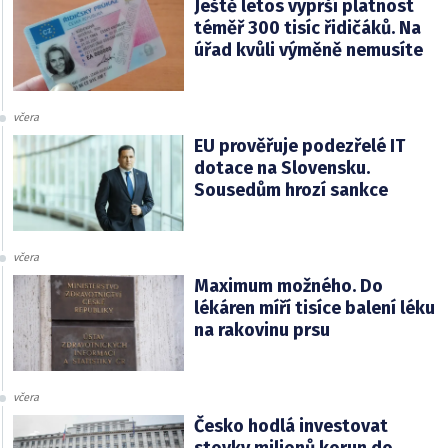
Ještě letos vyprší platnost
téměř 300 tisíc řidičáků. Na
úřad kvůli výměně nemusíte
včera
EU prověřuje podezřelé IT
dotace na Slovensku.
Sousedům hrozí sankce
včera
Maximum možného. Do
lékáren míří tisíce balení léku
na rakovinu prsu
včera
Česko hodlá investovat