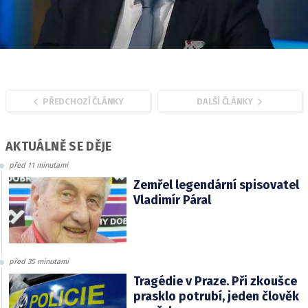
PŘEDCHOZÍ ČLÁNKY
DALŠÍ ČLÁNKY
AKTUÁLNĚ SE DĚJE
před 11 minutami
Zemřel legendární spisovatel
Vladimír Páral
před 35 minutami
Tragédie v Praze. Při zkoušce
prasklo potrubí, jeden člověk