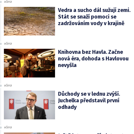
včera
Vedra a sucho dál sužují zemi.
Stát se snaží pomoci se
zadržováním vody v krajině
včera
Knihovna bez Havla. Začne
nová éra, dohoda s Havlovou
nevyšla
včera
Důchody se v lednu zvýší.
Juchelka představil první
odhady
včera