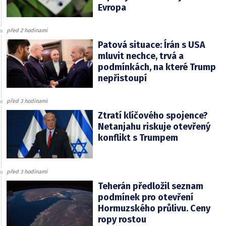
Evropa
před 2 hodinami
Patová situace: Írán s USA
mluvit nechce, trvá a
podmínkách, na které Trump
nepřistoupí
před 3 hodinami
Ztratí klíčového spojence?
Netanjahu riskuje otevřený
konflikt s Trumpem
před 3 hodinami
Teherán předložil seznam
podmínek pro otevření
Hormuzského průlivu. Ceny
ropy rostou