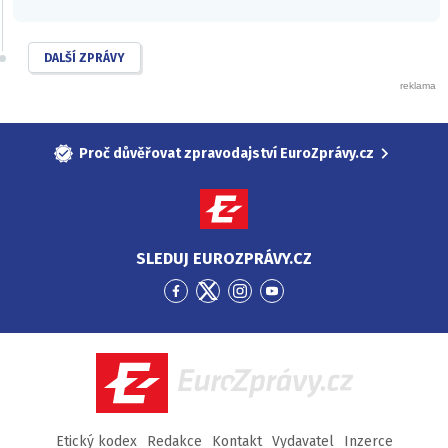
DALŠÍ ZPRÁVY
Proč důvěřovat zpravodajství EuroZprávy.cz
SLEDUJ EUROZPRÁVY.CZ
Přejít
Přejít
Přejít
Přejít
na
na
na
na
Facebook
Twitter
Instagram
YouTube
EuroZprávy.cz
Etický kodex
Redakce
Kontakt
Vydavatel
Inzerce