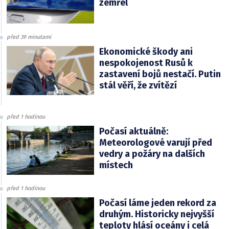
zemřel
před 39 minutami
Ekonomické škody ani
nespokojenost Rusů k
zastavení bojů nestačí. Putin
stál věří, že zvítězí
před 1 hodinou
Počasí aktuálně:
Meteorologové varují před
vedry a požáry na dalších
místech
před 1 hodinou
Počasí láme jeden rekord za
druhým. Historicky nejvyšší
teploty hlásí oceány i celá