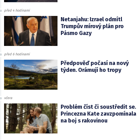
před 4 hodinami
Netanjahu: Izrael odmítl
Trumpův mírový plán pro
Pásmo Gazy
před 6 hodinami
Předpověď počasí na nový
týden. Orámují ho tropy
včera
Problém číst či soustředit se.
Princezna Kate zavzpomínala
na boj s rakovinou