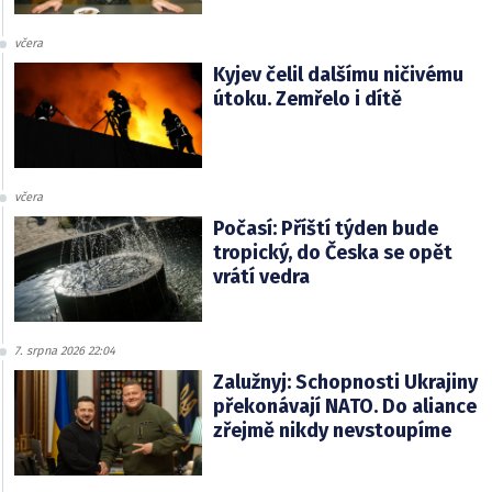
včera
Kyjev čelil dalšímu ničivému
útoku. Zemřelo i dítě
včera
Počasí: Příští týden bude
tropický, do Česka se opět
vrátí vedra
7. srpna 2026 22:04
Zalužnyj: Schopnosti Ukrajiny
překonávají NATO. Do aliance
zřejmě nikdy nevstoupíme