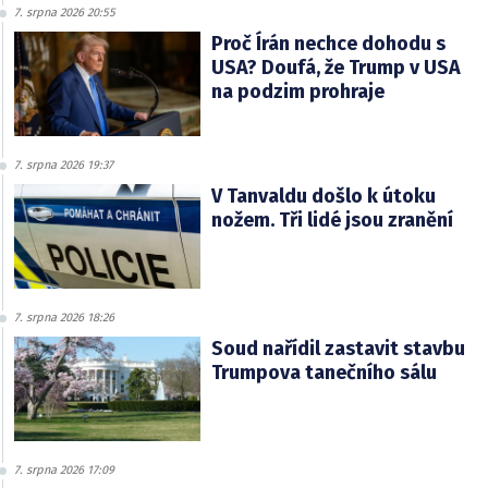
7. srpna 2026 20:55
Proč Írán nechce dohodu s
USA? Doufá, že Trump v USA
na podzim prohraje
7. srpna 2026 19:37
V Tanvaldu došlo k útoku
nožem. Tři lidé jsou zranění
7. srpna 2026 18:26
Soud nařídil zastavit stavbu
Trumpova tanečního sálu
7. srpna 2026 17:09