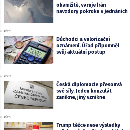
okamžitě, varuje Írán
navzdory pokroku v jednáních
včera
Důchodci a valorizační
oznámení. Úřad připomněl
svůj aktuální postup
včera
Česká diplomacie přesouvá
své síly. Jeden konzulát
zanikne, jiný vznikne
včera
Trump těžce nese výsledky