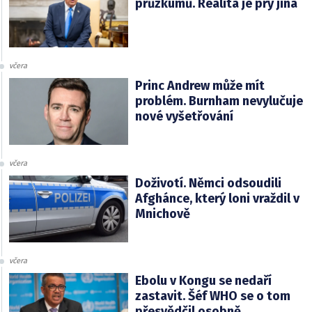
průzkumů. Realita je prý jiná
včera
Princ Andrew může mít
problém. Burnham nevylučuje
nové vyšetřování
včera
Doživotí. Němci odsoudili
Afghánce, který loni vraždil v
Mnichově
včera
Ebolu v Kongu se nedaří
zastavit. Šéf WHO se o tom
přesvědčil osobně