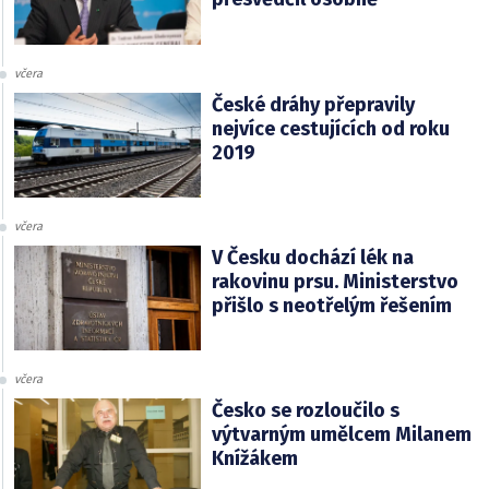
včera
České dráhy přepravily
nejvíce cestujících od roku
2019
včera
V Česku dochází lék na
rakovinu prsu. Ministerstvo
přišlo s neotřelým řešením
včera
Česko se rozloučilo s
výtvarným umělcem Milanem
Knížákem