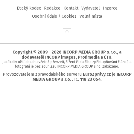
Etický kodex
Redakce
Kontakt
Vydavatel
Inzerce
Osobní údaje / Cookies
Volná místa
Přejít
na
začátek
stránky
Copyright © 2009—2026 INCORP MEDIA GROUP s.r.o., a
dodavatelé INCORP images, Profimedia a ČTK.
Jakékoliv užití obsahu včetně převzetí, šíření či dalšího zpřístupňování článků a
fotografií je bez souhlasu INCORP MEDIA GROUP s.r.o. zakázáno.
Provozovatelem zpravodajského serveru
EuroZprávy.cz
je
INCORP
MEDIA GROUP s.r.o.
, IC:
118 23 054
.