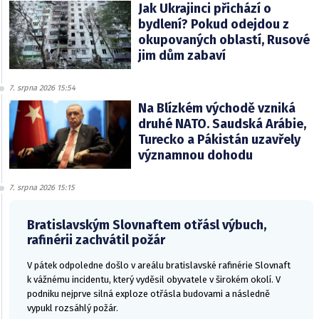
Jak Ukrajinci přichází o
bydlení? Pokud odejdou z
okupovaných oblastí, Rusové
jim dům zabaví
7. srpna 2026 15:54
Na Blízkém východě vzniká
druhé NATO. Saudská Arábie,
Turecko a Pákistán uzavřely
významnou dohodu
7. srpna 2026 15:15
Bratislavským Slovnaftem otřásl výbuch,
rafinérii zachvátil požár
V pátek odpoledne došlo v areálu bratislavské rafinérie Slovnaft
k vážnému incidentu, který vyděsil obyvatele v širokém okolí. V
podniku nejprve silná exploze otřásla budovami a následně
vypukl rozsáhlý požár.