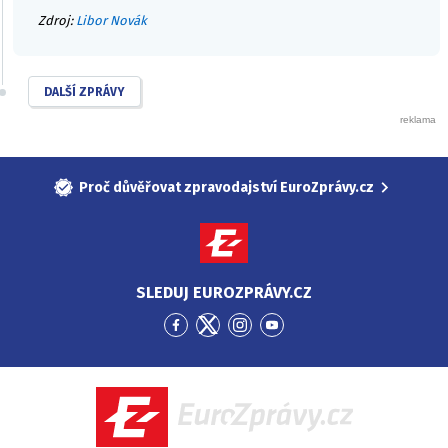
Zdroj:
Libor Novák
DALŠÍ ZPRÁVY
Proč důvěřovat zpravodajství EuroZprávy.cz
SLEDUJ EUROZPRÁVY.CZ
Přejít
Přejít
Přejít
Přejít
na
na
na
na
Facebook
Twitter
Instagram
YouTube
EuroZprávy.cz