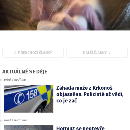
PŘEDCHOZÍ ČLÁNKY
DALŠÍ ČLÁNKY
AKTUÁLNĚ SE DĚJE
před 1 hodinou
Záhada muže z Krkonoš
objasněna. Policisté už vědí,
co je zač
před 2 hodinami
Hormuz se neotevře