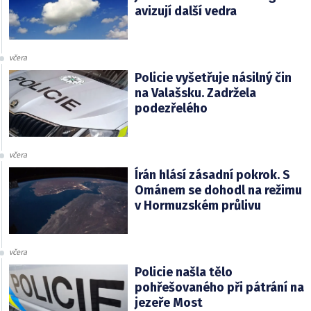
avizují další vedra
včera
Policie vyšetřuje násilný čin
na Valašsku. Zadržela
podezřelého
včera
Írán hlásí zásadní pokrok. S
Ománem se dohodl na režimu
v Hormuzském průlivu
včera
Policie našla tělo
pohřešovaného při pátrání na
jezeře Most