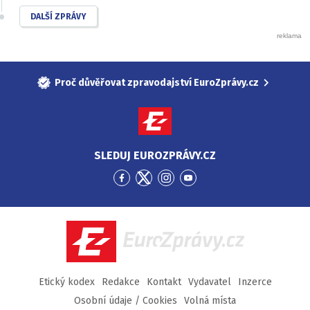
DALŠÍ ZPRÁVY
Proč důvěřovat zpravodajství EuroZprávy.cz
SLEDUJ EUROZPRÁVY.CZ
Přejít
Přejít
Přejít
Přejít
na
na
na
na
Facebook
Twitter
Instagram
YouTube
EuroZprávy.cz
Etický kodex
Redakce
Kontakt
Vydavatel
Inzerce
Osobní údaje / Cookies
Volná místa