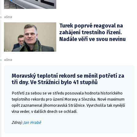
včera
Turek poprvé reagoval na
zahájení trestního řízení.
Nadále věří ve svou nevinu
včera
Moravský teplotní rekord se měnil potřetí za
tři dny. Ve Strážnici bylo 41 stupňů
Potřetí za sebou se ve středu posouvala hodnota historického
teplotního rekordu pro území Moravy a Slezska. Nové maximum
opět zaznamenal jihomoravská Strážnice. Vyvrcholila tak nynější
vlna veder, v dalších dnech se ochladí.
Zdroj:
Jan Hrabě