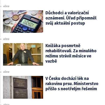
včera
Důchodci a valorizační
oznámení. Úřad připomněl
svůj aktuální postup
včera
Knížáka posmrtně
rehabilitovali. Za minulého
režimu strávil měsíce ve
vazbě
včera
V Česku dochází lék na
rakovinu prsu. Ministerstvo
přišlo s neotřelým řešením
včera