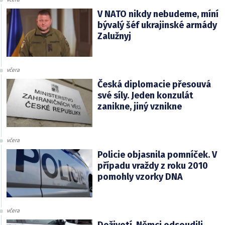
V NATO nikdy nebudeme, míní
bývalý šéf ukrajinské armády
Zalužnyj
včera
Česká diplomacie přesouvá
své síly. Jeden konzulát
zanikne, jiný vznikne
včera
Policie objasnila pomníček. V
případu vraždy z roku 2010
pomohly vzorky DNA
včera
Doživotí. Němci odsoudili