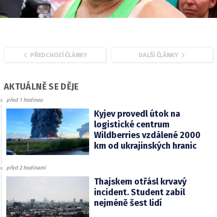
PŘEDCHOZÍ ČLÁNKY
DALŠÍ ČLÁNKY
AKTUÁLNĚ SE DĚJE
před 1 hodinou
Kyjev provedl útok na
logistické centrum
Wildberries vzdálené 2000
km od ukrajinských hranic
před 2 hodinami
Thajskem otřásl krvavý
incident. Student zabil
nejméně šest lidí