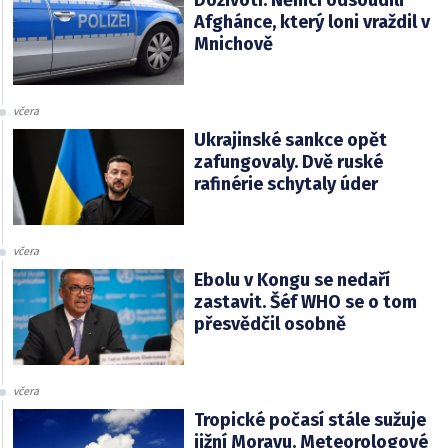
Afghánce, který loni vraždil v
Mnichově
včera
Ukrajinské sankce opět
zafungovaly. Dvě ruské
rafinérie schytaly úder
včera
Ebolu v Kongu se nedaří
zastavit. Šéf WHO se o tom
přesvědčil osobně
včera
Tropické počasí stále sužuje
jižní Moravu. Meteorologové