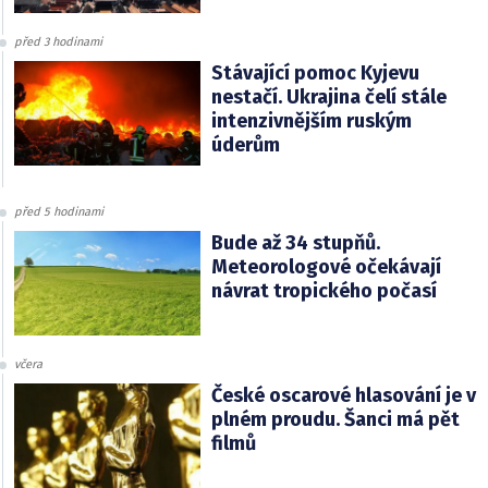
před 3 hodinami
Stávající pomoc Kyjevu
nestačí. Ukrajina čelí stále
intenzivnějším ruským
úderům
před 5 hodinami
Bude až 34 stupňů.
Meteorologové očekávají
návrat tropického počasí
včera
České oscarové hlasování je v
plném proudu. Šanci má pět
filmů