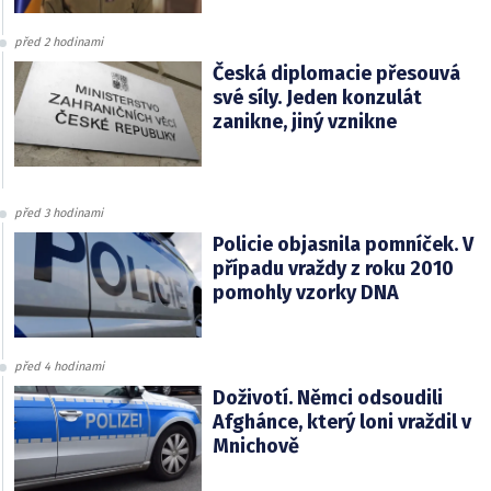
před 2 hodinami
Česká diplomacie přesouvá
své síly. Jeden konzulát
zanikne, jiný vznikne
před 3 hodinami
Policie objasnila pomníček. V
případu vraždy z roku 2010
pomohly vzorky DNA
před 4 hodinami
Doživotí. Němci odsoudili
Afghánce, který loni vraždil v
Mnichově