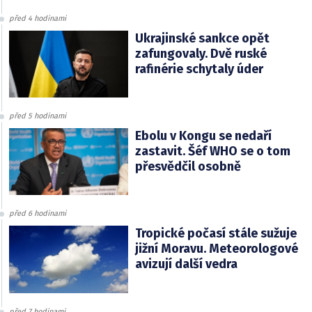
před 4 hodinami
Ukrajinské sankce opět
zafungovaly. Dvě ruské
rafinérie schytaly úder
před 5 hodinami
Ebolu v Kongu se nedaří
zastavit. Šéf WHO se o tom
přesvědčil osobně
před 6 hodinami
Tropické počasí stále sužuje
jižní Moravu. Meteorologové
avizují další vedra
před 7 hodinami