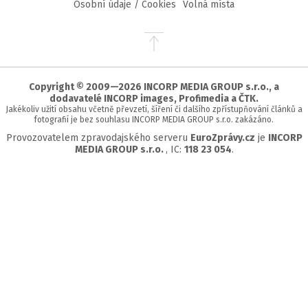
Osobní údaje / Cookies
Volná místa
Přejít
na
začátek
stránky
Copyright © 2009—2026 INCORP MEDIA GROUP s.r.o., a
dodavatelé INCORP images, Profimedia a ČTK.
Jakékoliv užití obsahu včetně převzetí, šíření či dalšího zpřístupňování článků a
fotografií je bez souhlasu INCORP MEDIA GROUP s.r.o. zakázáno.
Provozovatelem zpravodajského serveru
EuroZprávy.cz
je
INCORP
MEDIA GROUP s.r.o.
, IC:
118 23 054
.