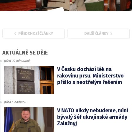
PŘEDCHOZÍ ČLÁNKY
DALŠÍ ČLÁNKY
AKTUÁLNĚ SE DĚJE
před 39 minutami
V Česku dochází lék na
rakovinu prsu. Ministerstvo
přišlo s neotřelým řešením
před 1 hodinou
V NATO nikdy nebudeme, míní
bývalý šéf ukrajinské armády
Zalužnyj