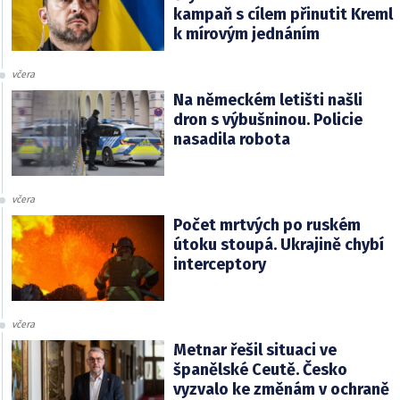
kampaň s cílem přinutit Kreml
k mírovým jednáním
včera
Na německém letišti našli
dron s výbušninou. Policie
nasadila robota
včera
Počet mrtvých po ruském
útoku stoupá. Ukrajině chybí
interceptory
včera
Metnar řešil situaci ve
španělské Ceutě. Česko
vyzvalo ke změnám v ochraně