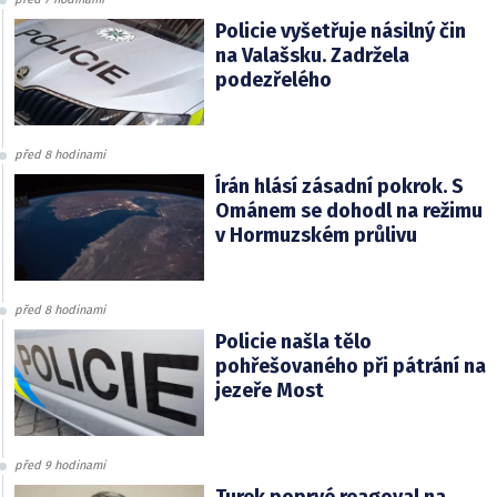
Policie vyšetřuje násilný čin
na Valašsku. Zadržela
podezřelého
před 8 hodinami
Írán hlásí zásadní pokrok. S
Ománem se dohodl na režimu
v Hormuzském průlivu
před 8 hodinami
Policie našla tělo
pohřešovaného při pátrání na
jezeře Most
před 9 hodinami
Turek poprvé reagoval na