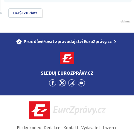
DALŠÍ ZPRÁVY
Proč důvěřovat zpravodajství EuroZprávy.cz
SLEDUJ EUROZPRÁVY.CZ
Přejít
Přejít
Přejít
Přejít
na
na
na
na
Facebook
Twitter
Instagram
YouTube
EuroZprávy.cz
Etický kodex
Redakce
Kontakt
Vydavatel
Inzerce