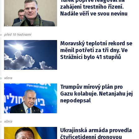
zahájení trestního řízení.
Nadále věří ve svou nevinu
před 10 hodinami
Moravský teplotní rekord se
měnil potřetí za tři dny. Ve
Strážnici bylo 41 stupňů
včera
Trumpův mírový plán pro
Gazu kolabuje. Netanjahu jej
nepodepsal
včera
Ukrajinská armáda provedla
čtyřicetidenní dronovou