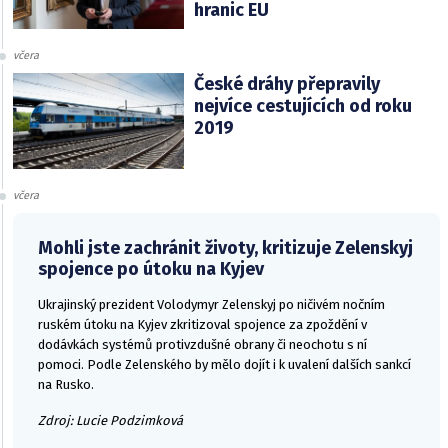
hranic EU
včera
České dráhy přepravily
nejvíce cestujících od roku
2019
včera
Mohli jste zachránit životy, kritizuje Zelenskyj
spojence po útoku na Kyjev
Ukrajinský prezident Volodymyr Zelenskyj po ničivém nočním
ruském útoku na Kyjev zkritizoval spojence za zpoždění v
dodávkách systémů protivzdušné obrany či neochotu s ní
pomoci. Podle Zelenského by mělo dojít i k uvalení dalších sankcí
na Rusko.
Zdroj: Lucie Podzimková