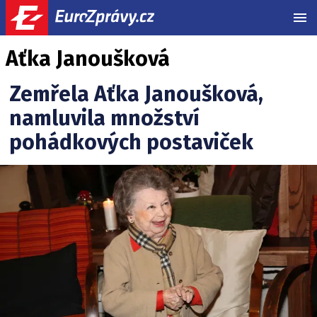
MEN
Aťka Janoušková
Zemřela Aťka Janoušková,
namluvila množství
pohádkových postaviček