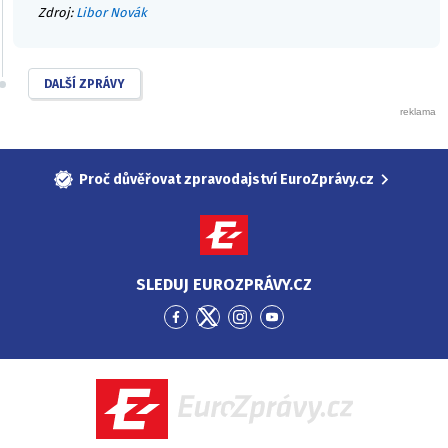
Zdroj:
Libor Novák
DALŠÍ ZPRÁVY
Proč důvěřovat zpravodajství EuroZprávy.cz
SLEDUJ EUROZPRÁVY.CZ
Přejít
Přejít
Přejít
Přejít
na
na
na
na
Facebook
Twitter
Instagram
YouTube
EuroZprávy.cz