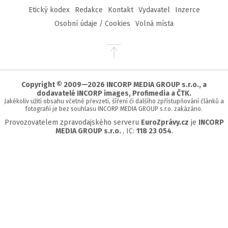
Etický kodex
Redakce
Kontakt
Vydavatel
Inzerce
Osobní údaje / Cookies
Volná místa
Přejít
na
začátek
stránky
Copyright © 2009—2026 INCORP MEDIA GROUP s.r.o., a
dodavatelé INCORP images, Profimedia a ČTK.
Jakékoliv užití obsahu včetně převzetí, šíření či dalšího zpřístupňování článků a
fotografií je bez souhlasu INCORP MEDIA GROUP s.r.o. zakázáno.
Provozovatelem zpravodajského serveru
EuroZprávy.cz
je
INCORP
MEDIA GROUP s.r.o.
, IC:
118 23 054
.