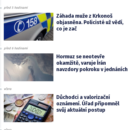
před 5 hodinami
Záhada muže z Krkonoš
objasněna. Policisté už vědí,
co je zač
před 6 hodinami
Hormuz se neotevře
okamžitě, varuje Írán
navzdory pokroku v jednáních
včera
Důchodci a valorizační
oznámení. Úřad připomněl
svůj aktuální postup
včera