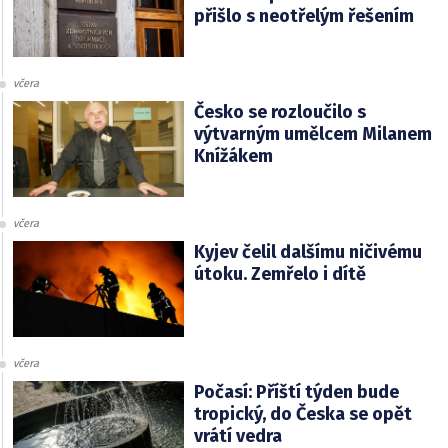
přišlo s neotřelým řešením
včera
Česko se rozloučilo s
výtvarným umělcem Milanem
Knížákem
včera
Kyjev čelil dalšímu ničivému
útoku. Zemřelo i dítě
včera
Počasí: Příští týden bude
tropický, do Česka se opět
vrátí vedra