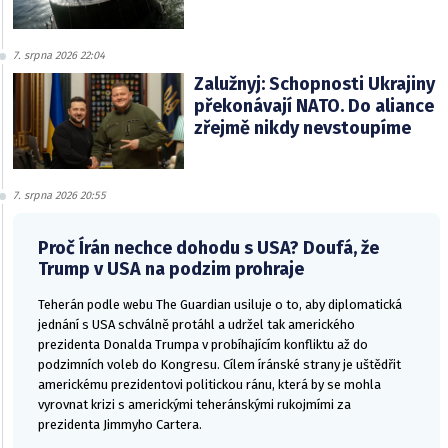
7. srpna 2026 22:04
Zalužnyj: Schopnosti Ukrajiny
překonávají NATO. Do aliance
zřejmě nikdy nevstoupíme
7. srpna 2026 20:55
Proč Írán nechce dohodu s USA? Doufá, že
Trump v USA na podzim prohraje
Teherán podle webu The Guardian usiluje o to, aby diplomatická
jednání s USA schválně protáhl a udržel tak amerického
prezidenta Donalda Trumpa v probíhajícím konfliktu až do
podzimních voleb do Kongresu. Cílem íránské strany je uštědřit
americkému prezidentovi politickou ránu, která by se mohla
vyrovnat krizi s americkými teheránskými rukojmími za
prezidenta Jimmyho Cartera.