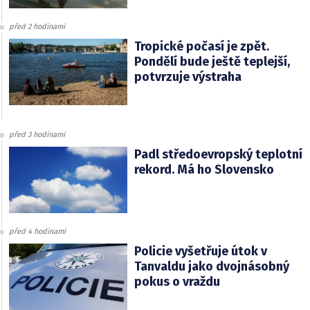
před 2 hodinami
Tropické počasí je zpět.
Pondělí bude ještě teplejší,
potvrzuje výstraha
před 3 hodinami
Padl středoevropský teplotní
rekord. Má ho Slovensko
před 4 hodinami
Policie vyšetřuje útok v
Tanvaldu jako dvojnásobný
pokus o vraždu