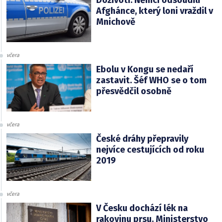
Afghánce, který loni vraždil v
Mnichově
včera
Ebolu v Kongu se nedaří
zastavit. Šéf WHO se o tom
přesvědčil osobně
včera
České dráhy přepravily
nejvíce cestujících od roku
2019
včera
V Česku dochází lék na
rakovinu prsu. Ministerstvo