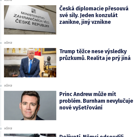
Česká diplomacie přesouvá
své síly. Jeden konzulát
zanikne, jiný vznikne
včera
Trump těžce nese výsledky
průzkumů. Realita je prý jiná
včera
Princ Andrew může mít
problém. Burnham nevylučuje
nové vyšetřování
včera
Doživotí. Němci odsoudili