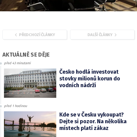
PŘEDCHOZÍ ČLÁNKY
DALŠÍ ČLÁNKY
AKTUÁLNĚ SE DĚJE
před 43 minutami
Česko hodlá investovat
stovky milionů korun do
vodních nádrží
před 1 hodinou
Kde se v Česku vykoupat?
Dejte si pozor. Na několika
místech platí zákaz