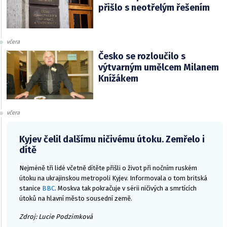
přišlo s neotřelým řešením
včera
Česko se rozloučilo s
výtvarným umělcem Milanem
Knížákem
včera
Kyjev čelil dalšímu ničivému útoku. Zemřelo i
dítě
Nejméně tři lidé včetně dítěte přišli o život při nočním ruském
útoku na ukrajinskou metropoli Kyjev. Informovala o tom britská
stanice
BBC
. Moskva tak pokračuje v sérii ničivých a smrtících
útoků na hlavní město sousední země.
Zdroj: Lucie Podzimková