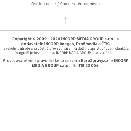
Osobní údaje / Cookies
Volná místa
Přejít
na
začátek
stránky
Copyright © 2009—2026 INCORP MEDIA GROUP s.r.o., a
dodavatelé INCORP images, Profimedia a ČTK.
Jakékoliv užití obsahu včetně převzetí, šíření či dalšího zpřístupňování článků a
fotografií je bez souhlasu INCORP MEDIA GROUP s.r.o. zakázáno.
Provozovatelem zpravodajského serveru
EuroZprávy.cz
je
INCORP
MEDIA GROUP s.r.o.
, IC:
118 23 054
.