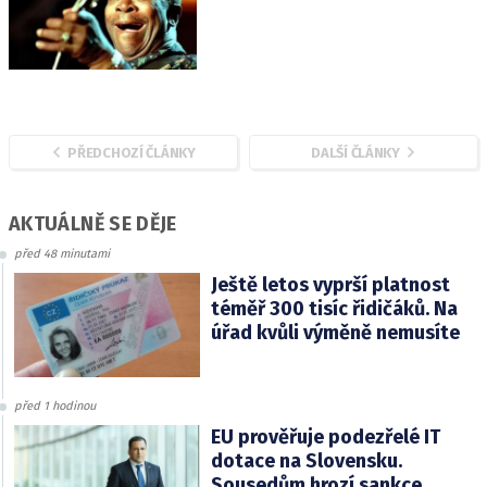
PŘEDCHOZÍ ČLÁNKY
DALŠÍ ČLÁNKY
AKTUÁLNĚ SE DĚJE
před 48 minutami
Ještě letos vyprší platnost
téměř 300 tisíc řidičáků. Na
úřad kvůli výměně nemusíte
před 1 hodinou
EU prověřuje podezřelé IT
dotace na Slovensku.
Sousedům hrozí sankce