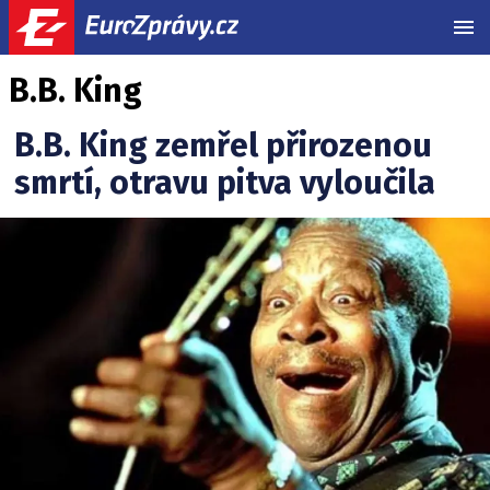
MEN
B.B. King
B.B. King zemřel přirozenou
smrtí, otravu pitva vyloučila