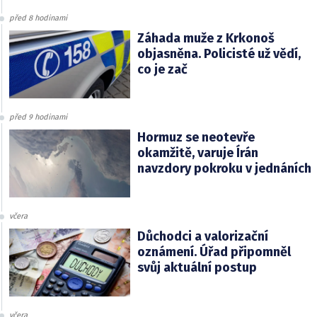
před 8 hodinami
Záhada muže z Krkonoš
objasněna. Policisté už vědí,
co je zač
před 9 hodinami
Hormuz se neotevře
okamžitě, varuje Írán
navzdory pokroku v jednáních
včera
Důchodci a valorizační
oznámení. Úřad připomněl
svůj aktuální postup
včera