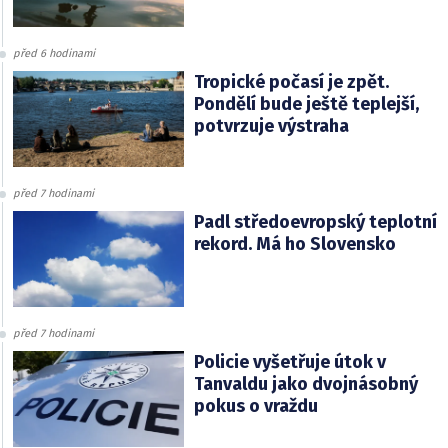
před 6 hodinami
Tropické počasí je zpět.
Pondělí bude ještě teplejší,
potvrzuje výstraha
před 7 hodinami
Padl středoevropský teplotní
rekord. Má ho Slovensko
před 7 hodinami
Policie vyšetřuje útok v
Tanvaldu jako dvojnásobný
pokus o vraždu