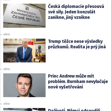
Česká diplomacie přesouvá
své síly. Jeden konzulát
zanikne, jiný vznikne
včera
Trump těžce nese výsledky
průzkumů. Realita je prý jiná
včera
Princ Andrew může mít
problém. Burnham nevylučuje
nové vyšetřování
včera
Doživotí. Němci odsoudili