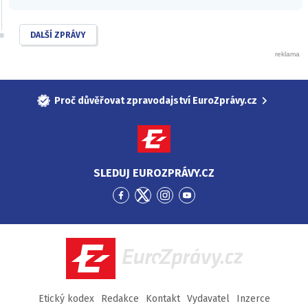
DALŠÍ ZPRÁVY
Proč důvěřovat zpravodajství EuroZprávy.cz
SLEDUJ EUROZPRÁVY.CZ
Přejít
Přejít
Přejít
Přejít
na
na
na
na
Facebook
Twitter
Instagram
YouTube
EuroZprávy.cz
Etický kodex
Redakce
Kontakt
Vydavatel
Inzerce