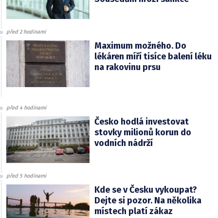
před 2 hodinami
Maximum možného. Do
lékáren míří tisíce balení léku
na rakovinu prsu
před 4 hodinami
Česko hodlá investovat
stovky milionů korun do
vodních nádrží
před 5 hodinami
Kde se v Česku vykoupat?
Dejte si pozor. Na několika
místech platí zákaz