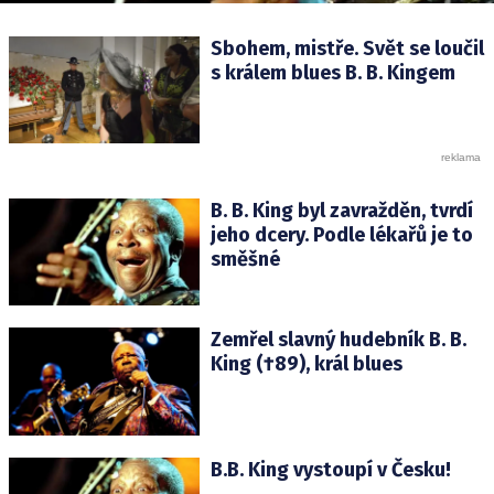
Sbohem, mistře. Svět se loučil
s králem blues B. B. Kingem
B. B. King byl zavražděn, tvrdí
jeho dcery. Podle lékařů je to
směšné
Zemřel slavný hudebník B. B.
King (†89), král blues
B.B. King vystoupí v Česku!