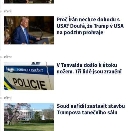
včera
Proč Írán nechce dohodu s
USA? Doufá, že Trump v USA
na podzim prohraje
včera
V Tanvaldu došlo k útoku
nožem. Tři lidé jsou zranění
včera
Soud nařídil zastavit stavbu
Trumpova tanečního sálu