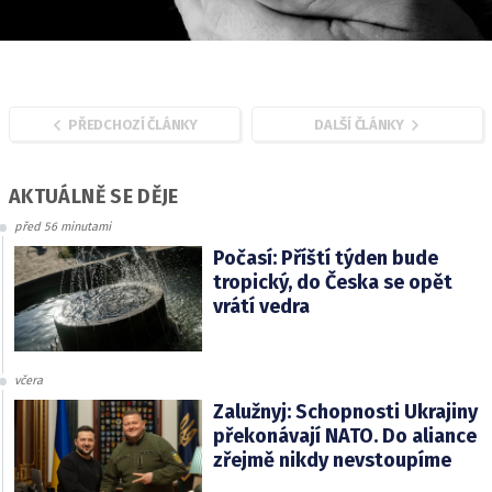
PŘEDCHOZÍ ČLÁNKY
DALŠÍ ČLÁNKY
AKTUÁLNĚ SE DĚJE
před 56 minutami
Počasí: Příští týden bude
tropický, do Česka se opět
vrátí vedra
včera
Zalužnyj: Schopnosti Ukrajiny
překonávají NATO. Do aliance
zřejmě nikdy nevstoupíme