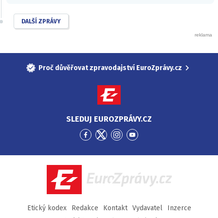
DALŠÍ ZPRÁVY
Proč důvěřovat zpravodajství EuroZprávy.cz
SLEDUJ EUROZPRÁVY.CZ
Přejít
Přejít
Přejít
Přejít
na
na
na
na
Facebook
Twitter
Instagram
YouTube
EuroZprávy.cz
Etický kodex
Redakce
Kontakt
Vydavatel
Inzerce