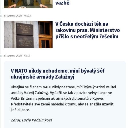
vazbě
6. srpna 2026 18:03
V Česku dochází lék na
rakovinu prsu. Ministerstvo
přišlo s neotřelým řešením
6. srpna 2026 17:18
V NATO nikdy nebudeme, míní bývalý šéf
ukrajinské armády Zalužnyj
Ukrajina se členem NATO nikdy nestane, míní bývalý vrchní velitel
armády Valerij Zalužnyj. Vyjádřil se tak z pozice velvyslance ve
Velké Británii na jednání ukrajinských diplomatů v Kyjevě.
Představitele své země nabádal k tomu, aby se snažila uzavřít
jiné aliance.
Zdroj: Lucie Podzimková