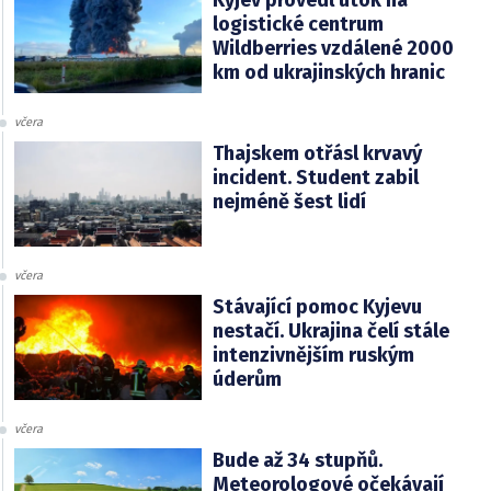
logistické centrum
Wildberries vzdálené 2000
km od ukrajinských hranic
včera
Thajskem otřásl krvavý
incident. Student zabil
nejméně šest lidí
včera
Stávající pomoc Kyjevu
nestačí. Ukrajina čelí stále
intenzivnějším ruským
úderům
včera
Bude až 34 stupňů.
Meteorologové očekávají