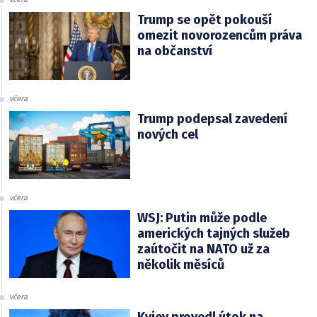
Trump se opět pokouší
omezit novorozencům práva
na občanství
včera
Trump podepsal zavedení
nových cel
včera
WSJ: Putin může podle
amerických tajných služeb
zaútočit na NATO už za
několik měsíců
včera
Kyjev provedl útok na