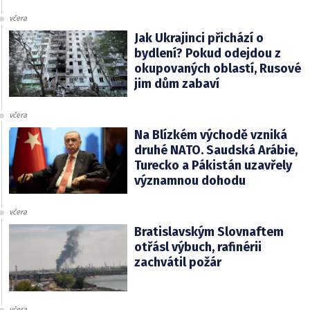
včera
Jak Ukrajinci přichází o
bydlení? Pokud odejdou z
okupovaných oblastí, Rusové
jim dům zabaví
včera
Na Blízkém východě vzniká
druhé NATO. Saudská Arábie,
Turecko a Pákistán uzavřely
významnou dohodu
včera
Bratislavským Slovnaftem
otřásl výbuch, rafinérii
zachvátil požár
včera