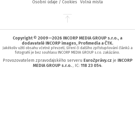
Osobní údaje / Cookies
Volná místa
Přejít
na
začátek
stránky
Copyright © 2009—2026 INCORP MEDIA GROUP s.r.o., a
dodavatelé INCORP images, Profimedia a ČTK.
Jakékoliv užití obsahu včetně převzetí, šíření či dalšího zpřístupňování článků a
fotografií je bez souhlasu INCORP MEDIA GROUP s.r.o. zakázáno.
Provozovatelem zpravodajského serveru
EuroZprávy.cz
je
INCORP
MEDIA GROUP s.r.o.
, IC:
118 23 054
.