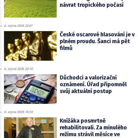
návrat tropického počasí
6. srpna 2026 22:01
České oscarové hlasování je v
plném proudu. Šanci má pět
filmů
6. srpna 2026 20:10
Důchodci a valorizační
oznámení. Úřad připomněl
svůj aktuální postup
6. srpna 2026 18:56
Knížáka posmrtně
rehabilitovali. Za minulého
režimu strávil měsíce ve