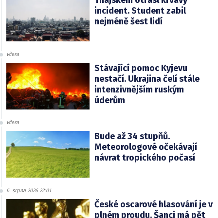
incident. Student zabil
nejméně šest lidí
včera
Stávající pomoc Kyjevu
nestačí. Ukrajina čelí stále
intenzivnějším ruským
úderům
včera
Bude až 34 stupňů.
Meteorologové očekávají
návrat tropického počasí
6. srpna 2026 22:01
České oscarové hlasování je v
plném proudu. Šanci má pět