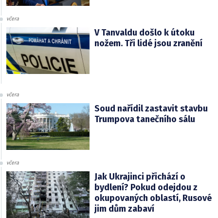
včera
V Tanvaldu došlo k útoku
nožem. Tři lidé jsou zranění
včera
Soud nařídil zastavit stavbu
Trumpova tanečního sálu
včera
Jak Ukrajinci přichází o
bydlení? Pokud odejdou z
okupovaných oblastí, Rusové
jim dům zabaví