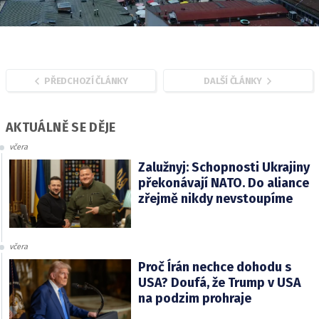
PŘEDCHOZÍ ČLÁNKY
DALŠÍ ČLÁNKY
AKTUÁLNĚ SE DĚJE
včera
Zalužnyj: Schopnosti Ukrajiny
překonávají NATO. Do aliance
zřejmě nikdy nevstoupíme
včera
Proč Írán nechce dohodu s
USA? Doufá, že Trump v USA
na podzim prohraje