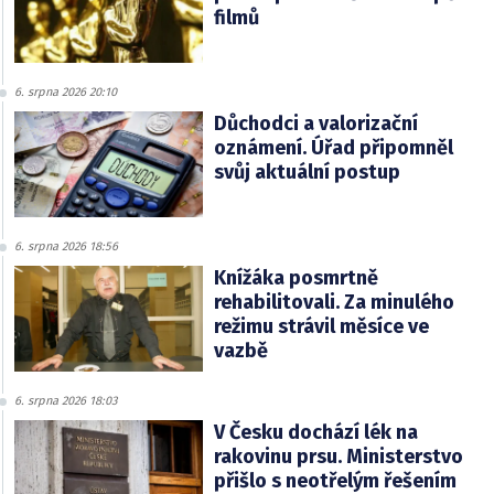
filmů
6. srpna 2026 20:10
Důchodci a valorizační
oznámení. Úřad připomněl
svůj aktuální postup
6. srpna 2026 18:56
Knížáka posmrtně
rehabilitovali. Za minulého
režimu strávil měsíce ve
vazbě
6. srpna 2026 18:03
V Česku dochází lék na
rakovinu prsu. Ministerstvo
přišlo s neotřelým řešením