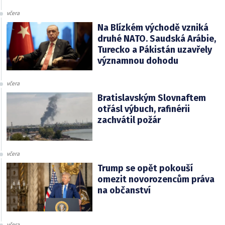
včera
Na Blízkém východě vzniká
druhé NATO. Saudská Arábie,
Turecko a Pákistán uzavřely
významnou dohodu
včera
Bratislavským Slovnaftem
otřásl výbuch, rafinérii
zachvátil požár
včera
Trump se opět pokouší
omezit novorozencům práva
na občanství
včera