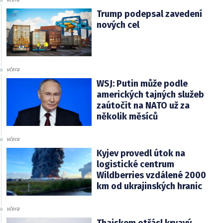
Trump podepsal zavedení
nových cel
včera
WSJ: Putin může podle
amerických tajných služeb
zaútočit na NATO už za
několik měsíců
včera
Kyjev provedl útok na
logistické centrum
Wildberries vzdálené 2000
km od ukrajinských hranic
včera
Thajskem otřásl krvavý