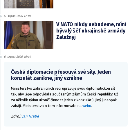
6. srpna 2026 17:18
V NATO nikdy nebudeme, míní
bývalý šéf ukrajinské armády
Zalužnyj
6. srpna 2026 16:14
Česká diplomacie přesouvá své síly. Jeden
konzulát zanikne, jiný vznikne
Ministerstvo zahraničních věcí upravuje svou diplomatickou síť
tak, aby lépe odpovídala současným zájmům České republiky. Už
za několik týdnu ukončí činnost jeden z konzulátů, jiný ji naopak
zahájí. Ministerstvo o tom informovalo na
webu
.
Zdroj:
Jan Hrabě