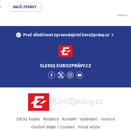
DALŠÍ ZPRÁVY
Proč důvěřovat zpravodajství EuroZprávy.cz
SLEDUJ EUROZPRÁVY.CZ
Přejít
Přejít
Přejít
Přejít
na
na
na
na
Facebook
Twitter
Instagram
YouTube
EuroZprávy.cz
Etický kodex
Redakce
Kontakt
Vydavatel
Inzerce
Osobní údaje / Cookies
Volná místa