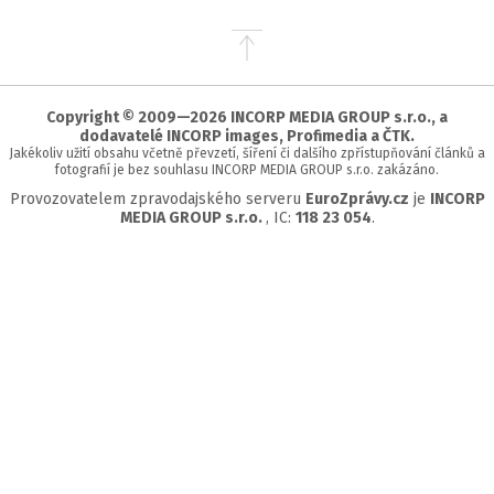
Přejít
na
začátek
stránky
Copyright © 2009—2026 INCORP MEDIA GROUP s.r.o., a
dodavatelé INCORP images, Profimedia a ČTK.
Jakékoliv užití obsahu včetně převzetí, šíření či dalšího zpřístupňování článků a
fotografií je bez souhlasu INCORP MEDIA GROUP s.r.o. zakázáno.
Provozovatelem zpravodajského serveru
EuroZprávy.cz
je
INCORP
MEDIA GROUP s.r.o.
, IC:
118 23 054
.