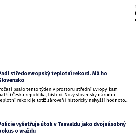
Padl středoevropský teplotní rekord. Má ho
Slovensko
Počasí psalo tento týden v prostoru střední Evropy, kam
patří i Česká republika, historii. Nový slovenský národní
teplotní rekord je totiž zároveň i historicky nejvyšší hodnotou
naměřenou ve středoevropském regionu. Upozornil na to
Český hydrometeorologický ústav (ČHMÚ).
Policie vyšetřuje útok v Tanvaldu jako dvojnásobný
pokus o vraždu