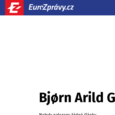
Bjørn Arild 
Nebyly nalezeny žádné články