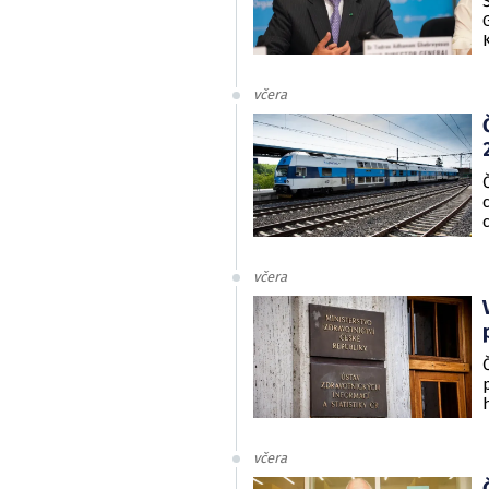
včera
včera
včera