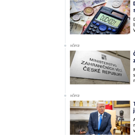
včera
včera