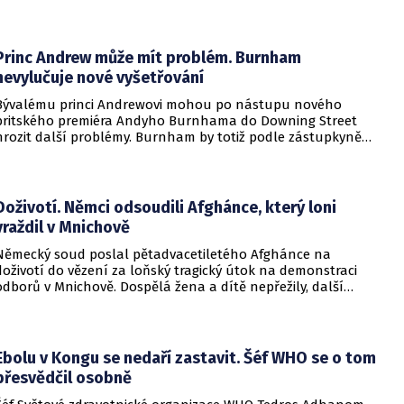
vysoká. Trump dokonce vyjmenoval důvody, proč by tomu tak
mělo být.
Princ Andrew může mít problém. Burnham
nevylučuje nové vyšetřování
Bývalému princi Andrewovi mohou po nástupu nového
britského premiéra Andyho Burnhama do Downing Street
hrozit další problémy. Burnham by totiž podle zástupkyně
obětí sexuálního násilí mohl souhlasit s veřejným
vyšetřováním aktivit amerického finančníka Jeffreyho
Epsteina ve Velké Británii.
Doživotí. Němci odsoudili Afghánce, který loni
vraždil v Mnichově
Německý soud poslal pětadvacetiletého Afghánce na
doživotí do vězení za loňský tragický útok na demonstraci
odborů v Mnichově. Dospělá žena a dítě nepřežily, další
desítky lidí utrpěli zranění. O soudním rozhodnutí
informovala DW.
Ebolu v Kongu se nedaří zastavit. Šéf WHO se o tom
přesvědčil osobně