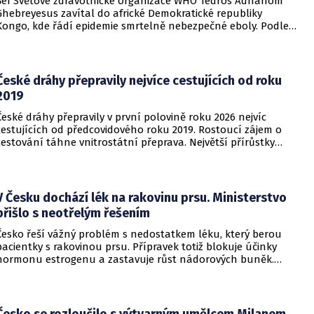
Šéf Světové zdravotnické organizace WHO Tedros Adhanom
Ghebreyesus zavítal do africké Demokratické republiky
Kongo, kde řádí epidemie smrtelně nebezpečné eboly. Podle
Ghebreyesuse se nemoc šíří rychleji, než se zdravotníkům
daří zintenzivňovat boj s chorobou.
České dráhy přepravily nejvíce cestujících od roku
2019
České dráhy přepravily v první polovině roku 2026 nejvíc
cestujících od předcovidového roku 2019. Rostoucí zájem o
cestování táhne vnitrostátní přeprava. Největší přírůstky
cestujících zaznamenal dopravce v rámci regionálních
dopravních systémů a na vybraných dálkových linkách s
velkým konkurenčním potenciálem, především v porovnání s
individuálním motorismem.
V Česku dochází lék na rakovinu prsu. Ministerstvo
přišlo s neotřelým řešením
Česko řeší vážný problém s nedostatkem léku, který berou
pacientky s rakovinou prsu. Přípravek totiž blokuje účinky
hormonu estrogenu a zastavuje růst nádorových buněk.
Pomoci má zvláštní léčebný program, který připravilo
ministerstvo zdravotnictví.