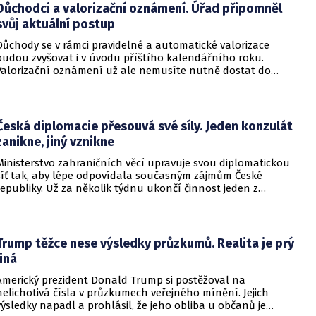
Důchodci a valorizační oznámení. Úřad připomněl
svůj aktuální postup
Důchody se v rámci pravidelné a automatické valorizace
budou zvyšovat i v úvodu příštího kalendářního roku.
Valorizační oznámení už ale nemusíte nutně dostat do
schránky. Pokud ho člověk chce mít na papíře, může si o něj
požádat.
Česká diplomacie přesouvá své síly. Jeden konzulát
zanikne, jiný vznikne
Ministerstvo zahraničních věcí upravuje svou diplomatickou
síť tak, aby lépe odpovídala současným zájmům České
republiky. Už za několik týdnu ukončí činnost jeden z
konzulátů, jiný ji naopak zahájí. Ministerstvo o tom
informovalo na webu.
Trump těžce nese výsledky průzkumů. Realita je prý
jiná
Americký prezident Donald Trump si postěžoval na
nelichotivá čísla v průzkumech veřejného mínění. Jejich
výsledky napadl a prohlásil, že jeho obliba u občanů je