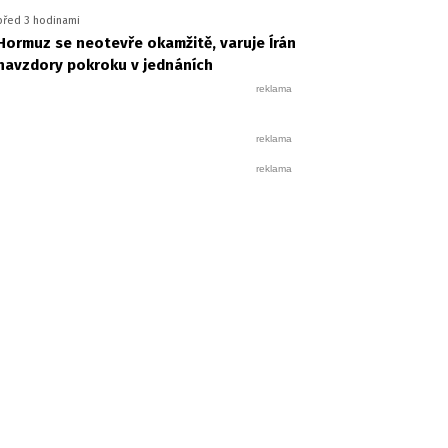
před 3 hodinami
Hormuz se neotevře okamžitě, varuje Írán
navzdory pokroku v jednáních