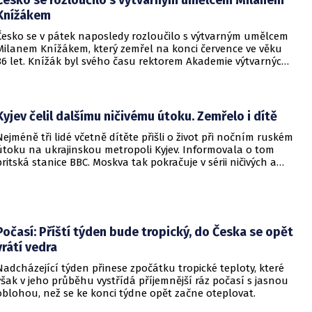
Česko se rozloučilo s výtvarným umělcem Milanem
Knížákem
Česko se v pátek naposledy rozloučilo s výtvarným umělcem
Milanem Knížákem, který zemřel na konci července ve věku
86 let. Knížák byl svého času rektorem Akademie výtvarných
umění a ředitelem Národní galerie.
Kyjev čelil dalšímu ničivému útoku. Zemřelo i dítě
Nejméně tři lidé včetně dítěte přišli o život při nočním ruském
útoku na ukrajinskou metropoli Kyjev. Informovala o tom
britská stanice BBC. Moskva tak pokračuje v sérii ničivých a
smrtících útoků na hlavní město sousední země.
Počasí: Příští týden bude tropický, do Česka se opět
vrátí vedra
Nadcházející týden přinese zpočátku tropické teploty, které
však v jeho průběhu vystřídá příjemnější ráz počasí s jasnou
oblohou, než se ke konci týdne opět začne oteplovat.