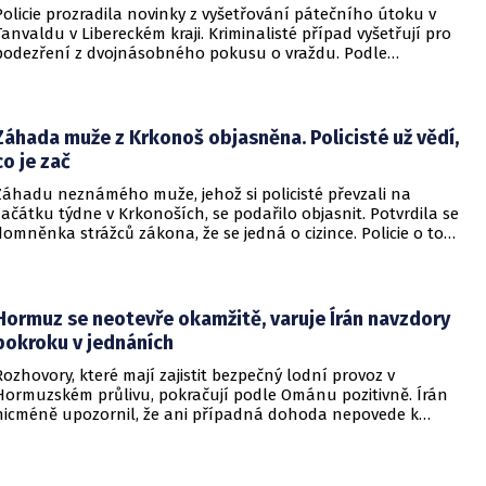
Policie prozradila novinky z vyšetřování pátečního útoku v
Tanvaldu v Libereckém kraji. Kriminalisté případ vyšetřují pro
podezření z dvojnásobného pokusu o vraždu. Podle
nejnovějších informací už není nikdo ze zraněných v
ohrožení života.
Záhada muže z Krkonoš objasněna. Policisté už vědí,
co je zač
Záhadu neznámého muže, jehož si policisté převzali na
začátku týdne v Krkonoších, se podařilo objasnit. Potvrdila se
domněnka strážců zákona, že se jedná o cizince. Policie o tom
informovala na webu.
Hormuz se neotevře okamžitě, varuje Írán navzdory
pokroku v jednáních
Rozhovory, které mají zajistit bezpečný lodní provoz v
Hormuzském průlivu, pokračují podle Ománu pozitivně. Írán
nicméně upozornil, že ani případná dohoda nepovede k
okamžitému znovuotevření klíčové vodní cesty. Informovala
o tom BBC.