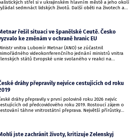
balistických střel si v ukrajinském hlavním městě a jeho okolí
vyžádal sedmnáct lidských životů. Další oběti na životech a
desítky zraněných hlásí také regiony Charkiv a Doněck,
přičemž celková bilance dosavadních střetů vzrostla na
nejméně dvacet jedna mrtvých.
Metnar řešil situaci ve španělské Ceutě. Česko
vyzvalo ke změnám v ochraně hranic EU
Ministr vnitra Lubomír Metnar (ANO) se zúčastnil
mimořádného videokonferenčního jednání ministrů vnitra
členských států Evropské unie svolaného v reakci na
migrační situaci ve španělské exklávě Ceuta. Hlavním
tématem byl aktuální vývoj, přijatá opatření i další postup
při ochraně vnějších hranic Evropské unie.
České dráhy přepravily nejvíce cestujících od roku
2019
České dráhy přepravily v první polovině roku 2026 nejvíc
cestujících od předcovidového roku 2019. Rostoucí zájem o
cestování táhne vnitrostátní přeprava. Největší přírůstky
cestujících zaznamenal dopravce v rámci regionálních
dopravních systémů a na vybraných dálkových linkách s
velkým konkurenčním potenciálem, především v porovnání s
individuálním motorismem.
Mohli jste zachránit životy, kritizuje Zelenskyj