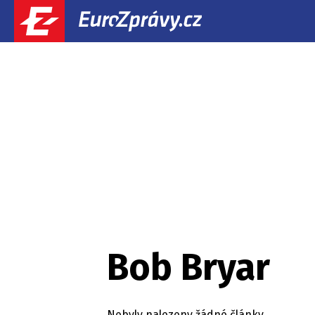
Bob Bryar
Nebyly nalezeny žádné články