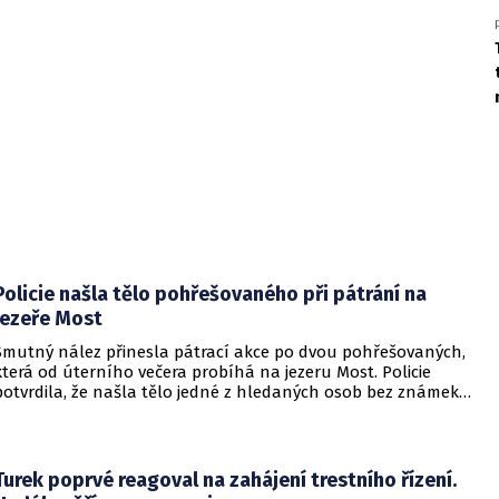
Policie našla tělo pohřešovaného při pátrání na
jezeře Most
Smutný nález přinesla pátrací akce po dvou pohřešovaných,
která od úterního večera probíhá na jezeru Most. Policie
potvrdila, že našla tělo jedné z hledaných osob bez známek
života. Pátrání po druhém člověku pokračuje.
Turek poprvé reagoval na zahájení trestního řízení.