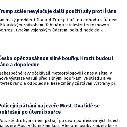
Trump stále nevylučuje další použití síly proti Íránu
Americký prezident Donald Trump tlačí na dohodu s Íránem
již klasickým způsobem. Teheránu v televizním rozhovoru
pohrozil tvrdým vojenským úderem, pokud nedojde k
otevření Hormuzského průlivu.
Česko opět zasáhnou silné bouřky. Hrozit budou i
ráno a dopoledne
Nebezpečné jevy očekávají meteorologové i dnes a zítra. V
nové výstraze varují před silnými bouřkami ve středu a ve
čtvrtek ráno a odpoledne. Beze změny zůstávají výstrahy před
vysokými teplotami a rizikem vzniku a šíření požárů.
Policejní pátrání na jezeře Most. Dva lidé se
pohřešují po úterní bouřce
Policisté druhým dnem pátrají po dvou pohřešovaných lidech
na jezeře Most v Ústeckém kraji. Hledané osoby zmizely beze