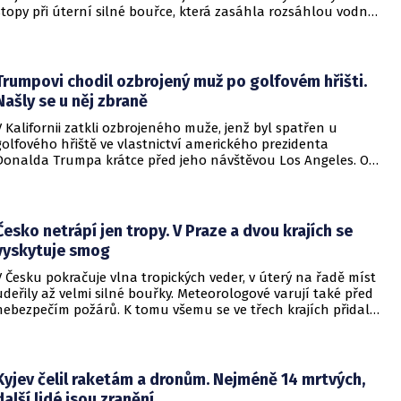
stopy při úterní silné bouřce, která zasáhla rozsáhlou vodní
plochu v Mostě. Do akce jdou i potápěči.
Trumpovi chodil ozbrojený muž po golfovém hřišti.
Našly se u něj zbraně
V Kalifornii zatkli ozbrojeného muže, jenž byl spatřen u
golfového hřiště ve vlastnictví amerického prezidenta
Donalda Trumpa krátce před jeho návštěvou Los Angeles. O
incidentu informovala britská stanice BBC.
Česko netrápí jen tropy. V Praze a dvou krajích se
vyskytuje smog
V Česku pokračuje vlna tropických veder, v úterý na řadě míst
udeřily až velmi silné bouřky. Meteorologové varují také před
nebezpečím požárů. K tomu všemu se ve třech krajích přidal
smog. Upozornil na to Český hydrometeorologický ústav
(ČHMÚ).
Kyjev čelil raketám a dronům. Nejméně 14 mrtvých,
další lidé jsou zranění