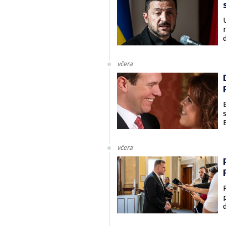
včera
včera