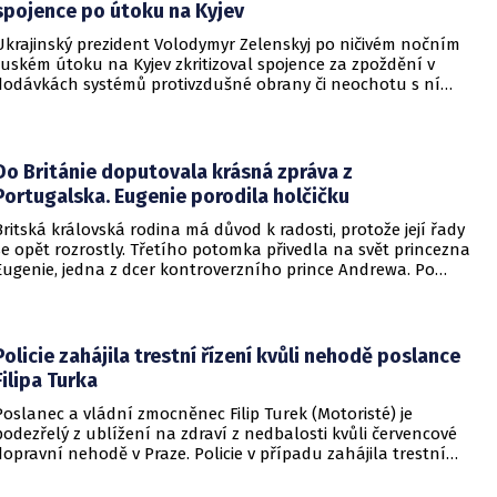
spojence po útoku na Kyjev
Ukrajinský prezident Volodymyr Zelenskyj po ničivém nočním
ruském útoku na Kyjev zkritizoval spojence za zpoždění v
dodávkách systémů protivzdušné obrany či neochotu s ní
pomoci. Podle Zelenského by mělo dojít i k uvalení dalších
sankcí na Rusko.
Do Británie doputovala krásná zpráva z
Portugalska. Eugenie porodila holčičku
Britská královská rodina má důvod k radosti, protože její řady
se opět rozrostly. Třetího potomka přivedla na svět princezna
Eugenie, jedna z dcer kontroverzního prince Andrewa. Po
dvou chlapcích se dočkala i holčičky.
Policie zahájila trestní řízení kvůli nehodě poslance
Filipa Turka
Poslanec a vládní zmocněnec Filip Turek (Motoristé) je
podezřelý z ublížení na zdraví z nedbalosti kvůli červencové
dopravní nehodě v Praze. Policie v případu zahájila trestní
řízení a zároveň nařídila znalecké zkoumání. Nikdo zatím
nebyl obviněn.