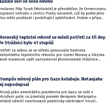
Nadále věří ve svou nevinu
Poslanec Filip Turek (Motoristé) je přesvědčen, že červencovou
dopravní nehodu v centru Prahy nezavinil, což by podle jeho
slov mělo prokázat i probíhající vyšetřování. Policie v případu
zahájila trestní řízení a zároveň nařídila znalecké zkoumání.
Nikdo zatím nebyl obviněn.
Moravský teplotní rekord se měnil potřetí za tři dny.
Ve Strážnici bylo 41 stupňů
Potřetí za sebou se ve středu posouvala hodnota
historického teplotního rekordu pro území Moravy a Slezska.
Nové maximum opět zaznamenal jihomoravská Strážnice.
Vyvrcholila tak nynější vlna veder, v dalších dnech se
ochladí.
Trumpův mírový plán pro Gazu kolabuje. Netanjahu
jej nepodepsal
Mírový plán amerického prezidenta pro Gazu se ocitl v
ohrožení poté, co izraelský premiér Benjamin Netanjahu
veřejně odmítl navrhované podmínky odzbrojení hnutí
Hamás. Zatímco šéf Bílého domu dříve tvrdil, že Izrael je s
předběžnou dohodou spokojen, izraelská vláda dala jasně