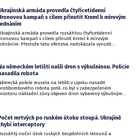
najevo, že finální text nepodepsala.
Ukrajinská armáda provedla čtyřicetidenní
dronovou kampaň s cílem přinutit Kreml k mírovým
jednáním
Ukrajinská armáda provedla rozsáhlou čtyřicetidenní
dronovou kampaň s cílem přinutit Kreml k mírovým
jednáním. Přestože tato ofenziva nedokázala vynutit
okamžité příměří, způsobila obrovské a citelné škody v ruské
ojenské i civilní logistice.
Na německém letišti našli dron s výbušninou. Policie
nasadila robota
Německá policie musela na letišti v Lipsku nasadit
protibombového robota poté, co byl v zabezpečeném
prostoru nákladní zóny objeven dron vybavený výbušným
zařízením. Incident se odehrál v bezprostřední blízkosti
ukrajinského nákladního letounu a vyžádal si dočasné
přerušení provozu i odklonění několika letů.
Počet mrtvých po ruském útoku stoupá. Ukrajině
chybí interceptory
Rozsáhlý noční útok ruských bezpilotních letounů a