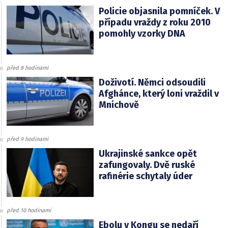
Policie objasnila pomníček. V
případu vraždy z roku 2010
pomohly vzorky DNA
před 8 hodinami
Doživotí. Němci odsoudili
Afghánce, který loni vraždil v
Mnichově
před 9 hodinami
Ukrajinské sankce opět
zafungovaly. Dvě ruské
rafinérie schytaly úder
před 10 hodinami
Ebolu v Kongu se nedaří