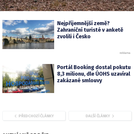
Nejpříjemnější země?
Zahraniční turisté v anketě
zvolili i Česko
Portál Booking dostal pokutu
8,3 milionu, dle ÚOHS uzavíral
zakázané smlouvy
PŘEDCHOZÍ ČLÁNKY
DALŠÍ ČLÁNKY