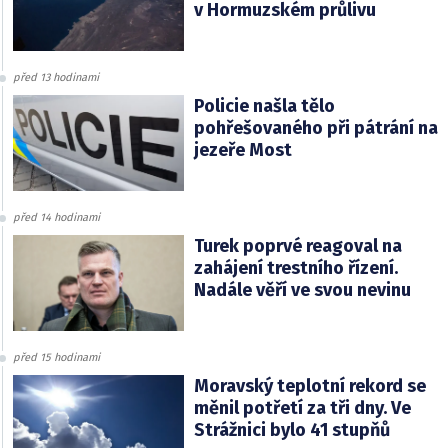
v Hormuzském průlivu
před 13 hodinami
Policie našla tělo
pohřešovaného při pátrání na
jezeře Most
před 14 hodinami
Turek poprvé reagoval na
zahájení trestního řízení.
Nadále věří ve svou nevinu
před 15 hodinami
Moravský teplotní rekord se
měnil potřetí za tři dny. Ve
Strážnici bylo 41 stupňů