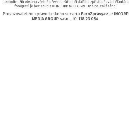
Jakékoliv užití obsahu včetně převzetí, šíření či dalšího zpřístupňování článků a
fotografií je bez souhlasu INCORP MEDIA GROUP s.r.o. zakázáno.
Provozovatelem zpravodajského serveru
EuroZprávy.cz
je
INCORP
MEDIA GROUP s.r.o.
, IC:
118 23 054
.