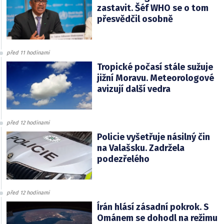
zastavit. Šéf WHO se o tom
přesvědčil osobně
před 11 hodinami
Tropické počasí stále sužuje
jižní Moravu. Meteorologové
avizují další vedra
před 12 hodinami
Policie vyšetřuje násilný čin
na Valašsku. Zadržela
podezřelého
před 12 hodinami
Írán hlásí zásadní pokrok. S
Ománem se dohodl na režimu