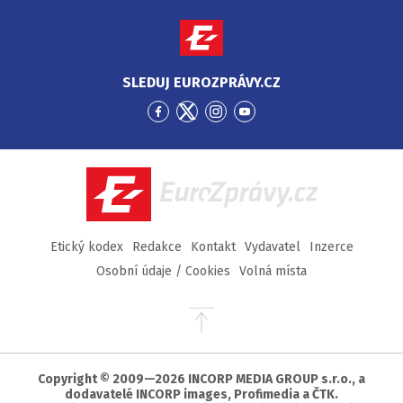
SLEDUJ EUROZPRÁVY.CZ
Přejít
Přejít
Přejít
Přejít
na
na
na
na
Facebook
Twitter
Instagram
YouTube
EuroZprávy.cz
Etický kodex
Redakce
Kontakt
Vydavatel
Inzerce
Osobní údaje / Cookies
Volná místa
Přejít
na
začátek
stránky
Copyright © 2009—2026 INCORP MEDIA GROUP s.r.o., a
dodavatelé INCORP images, Profimedia a ČTK.