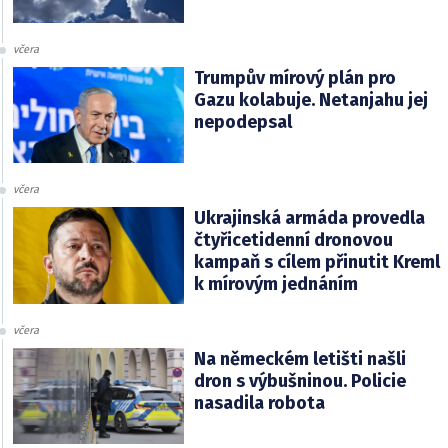
včera
Trumpův mírový plán pro
Gazu kolabuje. Netanjahu jej
nepodepsal
včera
Ukrajinská armáda provedla
čtyřicetidenní dronovou
kampaň s cílem přinutit Kreml
k mírovým jednáním
včera
Na německém letišti našli
dron s výbušninou. Policie
nasadila robota