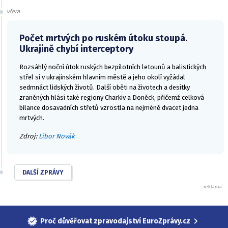
včera
Počet mrtvých po ruském útoku stoupá.
Ukrajině chybí interceptory
Rozsáhlý noční útok ruských bezpilotních letounů a balistických
střel si v ukrajinském hlavním městě a jeho okolí vyžádal
sedmnáct lidských životů. Další oběti na životech a desítky
zraněných hlásí také regiony Charkiv a Doněck, přičemž celková
bilance dosavadních střetů vzrostla na nejméně dvacet jedna
mrtvých.
Zdroj:
Libor Novák
DALŠÍ ZPRÁVY
Proč důvěřovat zpravodajství EuroZprávy.cz