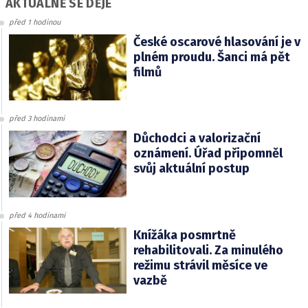
AKTUÁLNĚ SE DĚJE
před 1 hodinou
České oscarové hlasování je v
plném proudu. Šanci má pět
filmů
před 3 hodinami
Důchodci a valorizační
oznámení. Úřad připomněl
svůj aktuální postup
před 4 hodinami
Knížáka posmrtně
rehabilitovali. Za minulého
režimu strávil měsíce ve
vazbě