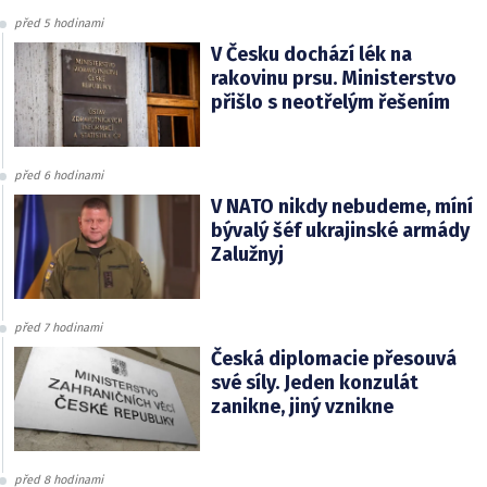
před 5 hodinami
V Česku dochází lék na
rakovinu prsu. Ministerstvo
přišlo s neotřelým řešením
před 6 hodinami
V NATO nikdy nebudeme, míní
bývalý šéf ukrajinské armády
Zalužnyj
před 7 hodinami
Česká diplomacie přesouvá
své síly. Jeden konzulát
zanikne, jiný vznikne
před 8 hodinami