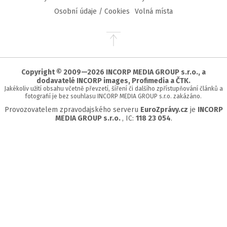
Osobní údaje / Cookies
Volná místa
Přejít
na
začátek
stránky
Copyright © 2009—2026 INCORP MEDIA GROUP s.r.o., a
dodavatelé INCORP images, Profimedia a ČTK.
Jakékoliv užití obsahu včetně převzetí, šíření či dalšího zpřístupňování článků a
fotografií je bez souhlasu INCORP MEDIA GROUP s.r.o. zakázáno.
Provozovatelem zpravodajského serveru
EuroZprávy.cz
je
INCORP
MEDIA GROUP s.r.o.
, IC:
118 23 054
.