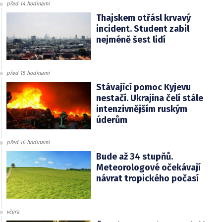
před 14 hodinami
Thajskem otřásl krvavý
incident. Student zabil
nejméně šest lidí
před 15 hodinami
Stávající pomoc Kyjevu
nestačí. Ukrajina čelí stále
intenzivnějším ruským
úderům
před 16 hodinami
Bude až 34 stupňů.
Meteorologové očekávají
návrat tropického počasí
včera