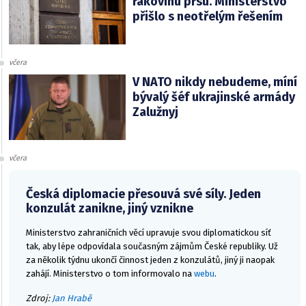
rakovinu prsu. Ministerstvo
přišlo s neotřelým řešením
včera
V NATO nikdy nebudeme, míní
bývalý šéf ukrajinské armády
Zalužnyj
včera
Česká diplomacie přesouvá své síly. Jeden
konzulát zanikne, jiný vznikne
Ministerstvo zahraničních věcí upravuje svou diplomatickou síť
tak, aby lépe odpovídala současným zájmům České republiky. Už
za několik týdnu ukončí činnost jeden z konzulátů, jiný ji naopak
zahájí. Ministerstvo o tom informovalo na
webu
.
Zdroj:
Jan Hrabě