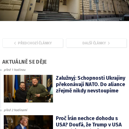
PŘEDCHOZÍ ČLÁNKY
DALŠÍ ČLÁNKY
AKTUÁLNĚ SE DĚJE
před 1 hodinou
Zalužnyj: Schopnosti Ukrajiny
překonávají NATO. Do aliance
zřejmě nikdy nevstoupíme
před 2 hodinami
Proč Írán nechce dohodu s
USA? Doufá, že Trump v USA