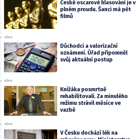
České oscarové hlasování je v
plném proudu. Šanci má pět
filmů
včera
Důchodci a valorizační
oznámení. Úřad připomněl
svůj aktuální postup
včera
Knížáka posmrtně
rehabilitovali. Za minulého
režimu strávil měsíce ve
vazbě
včera
V Česku dochází lék na