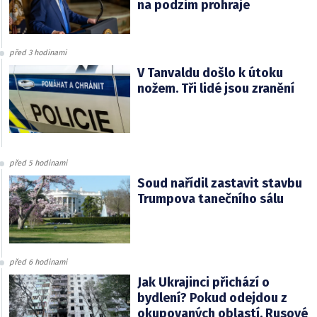
na podzim prohraje
před 3 hodinami
V Tanvaldu došlo k útoku
nožem. Tři lidé jsou zranění
před 5 hodinami
Soud nařídil zastavit stavbu
Trumpova tanečního sálu
před 6 hodinami
Jak Ukrajinci přichází o
bydlení? Pokud odejdou z
okupovaných oblastí, Rusové