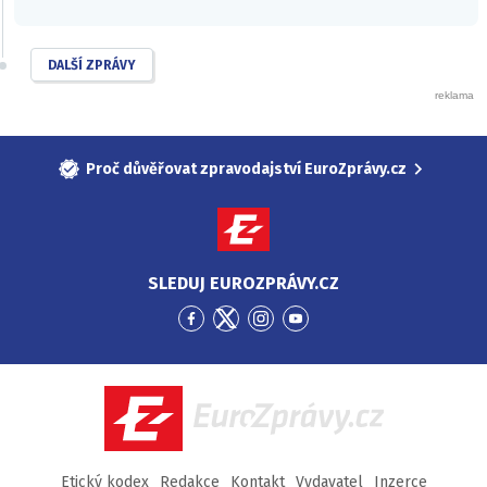
DALŠÍ ZPRÁVY
Proč důvěřovat zpravodajství EuroZprávy.cz
SLEDUJ EUROZPRÁVY.CZ
Přejít
Přejít
Přejít
Přejít
na
na
na
na
Facebook
Twitter
Instagram
YouTube
EuroZprávy.cz
Etický kodex
Redakce
Kontakt
Vydavatel
Inzerce