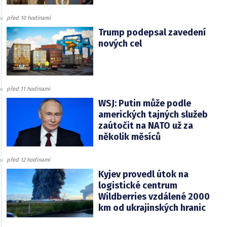
před 10 hodinami
Trump podepsal zavedení
nových cel
před 11 hodinami
WSJ: Putin může podle
amerických tajných služeb
zaútočit na NATO už za
několik měsíců
před 12 hodinami
Kyjev provedl útok na
logistické centrum
Wildberries vzdálené 2000
km od ukrajinských hranic