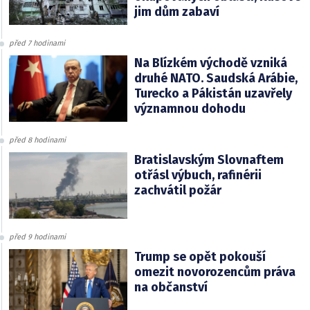
jim dům zabaví
před 7 hodinami
Na Blízkém východě vzniká
druhé NATO. Saudská Arábie,
Turecko a Pákistán uzavřely
významnou dohodu
před 8 hodinami
Bratislavským Slovnaftem
otřásl výbuch, rafinérii
zachvátil požár
před 9 hodinami
Trump se opět pokouší
omezit novorozencům práva
na občanství