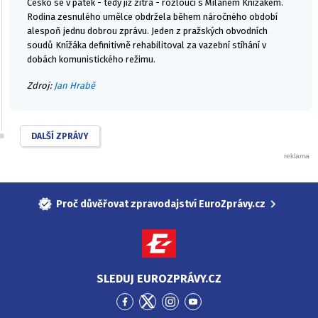
Česko se v pátek - tedy již zítra - rozloučí s Milanem Knížákem.
Rodina zesnulého umělce obdržela během náročného období
alespoň jednu dobrou zprávu. Jeden z pražských obvodních
soudů Knížáka definitivně rehabilitoval za vazební stíhání v
dobách komunistického režimu.
Zdroj:
Jan Hrabě
DALŠÍ ZPRÁVY
Proč důvěřovat zpravodajství EuroZprávy.cz
SLEDUJ EUROZPRÁVY.CZ
Přejít
Přejít
Přejít
Přejít