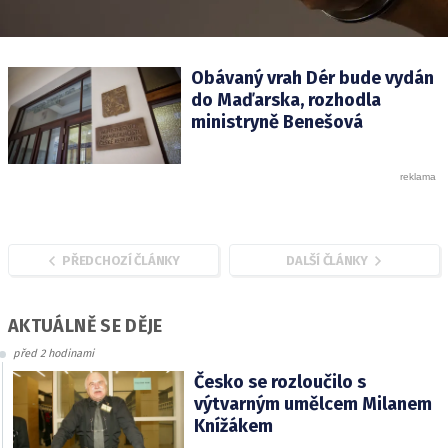
Obávaný vrah Dér bude vydán
do Maďarska, rozhodla
ministryně Benešová
PŘEDCHOZÍ ČLÁNKY
DALŠÍ ČLÁNKY
AKTUÁLNĚ SE DĚJE
před 2 hodinami
Česko se rozloučilo s
výtvarným umělcem Milanem
Knížákem