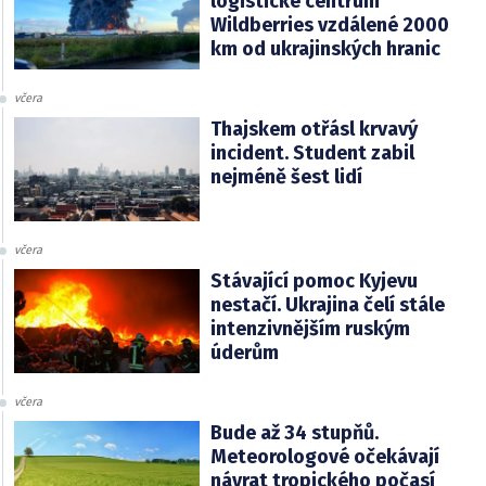
logistické centrum
Wildberries vzdálené 2000
km od ukrajinských hranic
včera
Thajskem otřásl krvavý
incident. Student zabil
nejméně šest lidí
včera
Stávající pomoc Kyjevu
nestačí. Ukrajina čelí stále
intenzivnějším ruským
úderům
včera
Bude až 34 stupňů.
Meteorologové očekávají
návrat tropického počasí