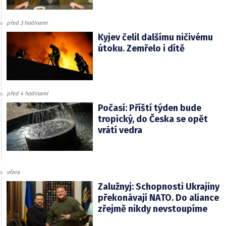
před 3 hodinami
Kyjev čelil dalšímu ničivému
útoku. Zemřelo i dítě
před 4 hodinami
Počasí: Příští týden bude
tropický, do Česka se opět
vrátí vedra
včera
Zalužnyj: Schopnosti Ukrajiny
překonávají NATO. Do aliance
zřejmě nikdy nevstoupíme