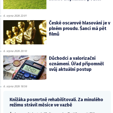
6. srpna 2026 22:01
České oscarové hlasování je v
plném proudu. Šanci má pět
filmů
6. srpna 2026 20:10
Důchodci a valorizační
oznámení. Úřad připomněl
svůj aktuální postup
6. srpna 2026 18:56
Knížáka posmrtně rehabilitovali. Za minulého
režimu strávil měsíce ve vazbě