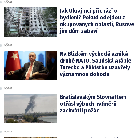
včera
Jak Ukrajinci přichází o
bydlení? Pokud odejdou z
okupovaných oblastí, Rusové
jim dům zabaví
včera
Na Blízkém východě vzniká
druhé NATO. Saudská Arábie,
Turecko a Pákistán uzavřely
významnou dohodu
včera
Bratislavským Slovnaftem
otřásl výbuch, rafinérii
zachvátil požár
včera