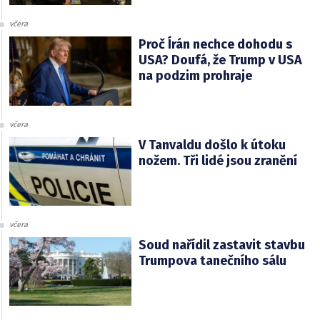
včera
Proč Írán nechce dohodu s
USA? Doufá, že Trump v USA
na podzim prohraje
včera
V Tanvaldu došlo k útoku
nožem. Tři lidé jsou zranění
včera
Soud nařídil zastavit stavbu
Trumpova tanečního sálu