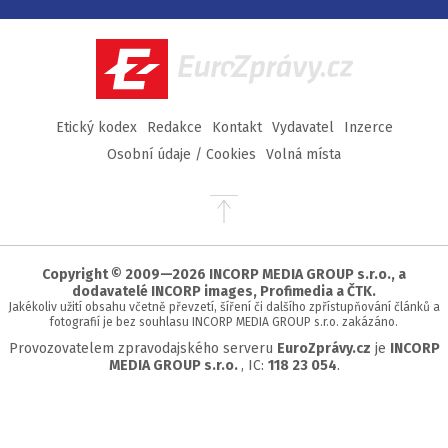
na
na
na
na
Facebook
Twitter
Instagram
YouTube
EuroZprávy.cz
Etický kodex
Redakce
Kontakt
Vydavatel
Inzerce
Osobní údaje / Cookies
Volná místa
Přejít
na
začátek
stránky
Copyright © 2009—2026 INCORP MEDIA GROUP s.r.o., a
dodavatelé INCORP images, Profimedia a ČTK.
Jakékoliv užití obsahu včetně převzetí, šíření či dalšího zpřístupňování článků a
fotografií je bez souhlasu INCORP MEDIA GROUP s.r.o. zakázáno.
Provozovatelem zpravodajského serveru
EuroZprávy.cz
je
INCORP
MEDIA GROUP s.r.o.
, IC:
118 23 054
.