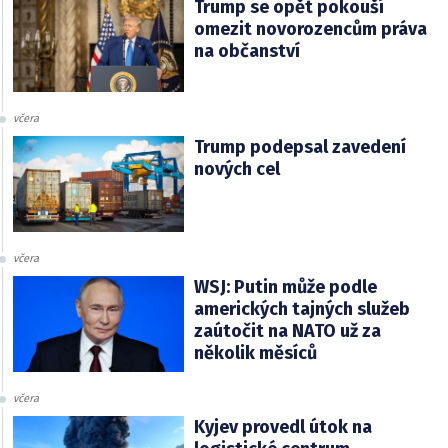
Trump se opět pokouší
omezit novorozencům práva
na občanství
včera
Trump podepsal zavedení
nových cel
včera
WSJ: Putin může podle
amerických tajných služeb
zaútočit na NATO už za
několik měsíců
včera
Kyjev provedl útok na