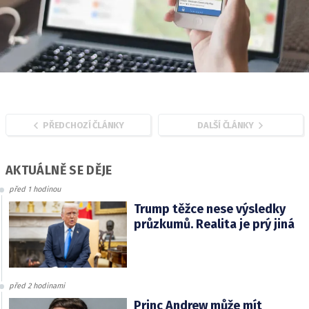
PŘEDCHOZÍ ČLÁNKY
DALŠÍ ČLÁNKY
AKTUÁLNĚ SE DĚJE
před 1 hodinou
Trump těžce nese výsledky
průzkumů. Realita je prý jiná
před 2 hodinami
Princ Andrew může mít