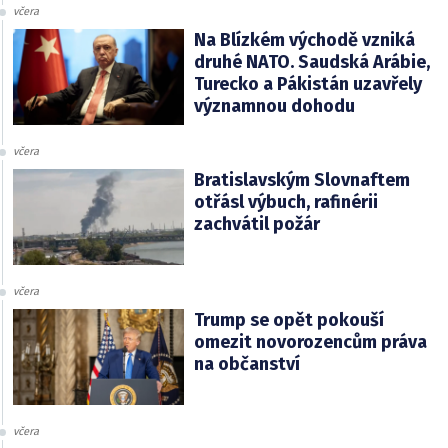
včera
Na Blízkém východě vzniká
druhé NATO. Saudská Arábie,
Turecko a Pákistán uzavřely
významnou dohodu
včera
Bratislavským Slovnaftem
otřásl výbuch, rafinérii
zachvátil požár
včera
Trump se opět pokouší
omezit novorozencům práva
na občanství
včera