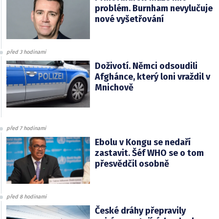
problém. Burnham nevylučuje
nové vyšetřování
před 3 hodinami
Doživotí. Němci odsoudili
Afghánce, který loni vraždil v
Mnichově
před 7 hodinami
Ebolu v Kongu se nedaří
zastavit. Šéf WHO se o tom
přesvědčil osobně
před 8 hodinami
České dráhy přepravily