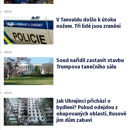
včera
V Tanvaldu došlo k útoku
nožem. Tři lidé jsou zranění
včera
Soud nařídil zastavit stavbu
Trumpova tanečního sálu
včera
Jak Ukrajinci přichází o
bydlení? Pokud odejdou z
okupovaných oblastí, Rusové
jim dům zabaví