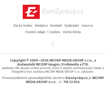
Facebook
Twitter
Instagram
YouTube
EuroZprávy.cz
Etický kodex
Redakce
Kontakt
Vydavatel
Inzerce
Osobní údaje / Cookies
Volná místa
Přejít
na
začátek
stránky
Copyright © 2009—2026 INCORP MEDIA GROUP s.r.o., a
dodavatelé INCORP images, Profimedia a ČTK.
Jakékoliv užití obsahu včetně převzetí, šíření či dalšího zpřístupňování článků a
fotografií je bez souhlasu INCORP MEDIA GROUP s.r.o. zakázáno.
Provozovatelem zpravodajského serveru
EuroZprávy.cz
je
INCORP
MEDIA GROUP s.r.o.
, IC:
118 23 054
.