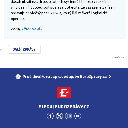
dosah ukrajinských bezpilotních systémů hluboko v ruském
vnitrozemí. Společnost posléze potvrdila, že zasažené zařízení
spravuje společný podnik RWB, který řídí veškeré logistické
operace.
Zdroj:
Libor Novák
DALŠÍ ZPRÁVY
Proč důvěřovat zpravodajství EuroZprávy.cz
SLEDUJ EUROZPRÁVY.CZ
Přejít
Přejít
Přejít
Přejít
na
na
na
na