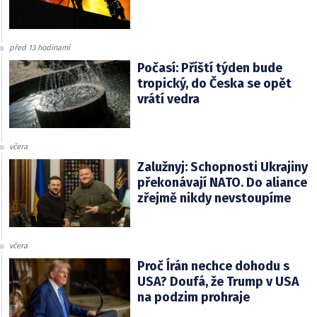
před 13 hodinami
Počasí: Příští týden bude
tropický, do Česka se opět
vrátí vedra
včera
Zalužnyj: Schopnosti Ukrajiny
překonávají NATO. Do aliance
zřejmě nikdy nevstoupíme
včera
Proč Írán nechce dohodu s
USA? Doufá, že Trump v USA
na podzim prohraje