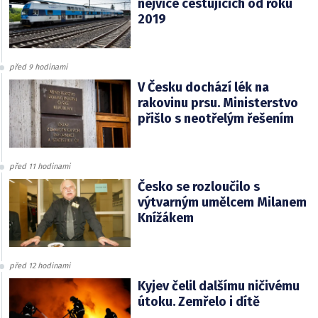
nejvíce cestujících od roku
2019
před 9 hodinami
V Česku dochází lék na
rakovinu prsu. Ministerstvo
přišlo s neotřelým řešením
před 11 hodinami
Česko se rozloučilo s
výtvarným umělcem Milanem
Knížákem
před 12 hodinami
Kyjev čelil dalšímu ničivému
útoku. Zemřelo i dítě