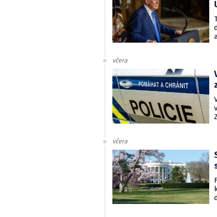
včera
včera