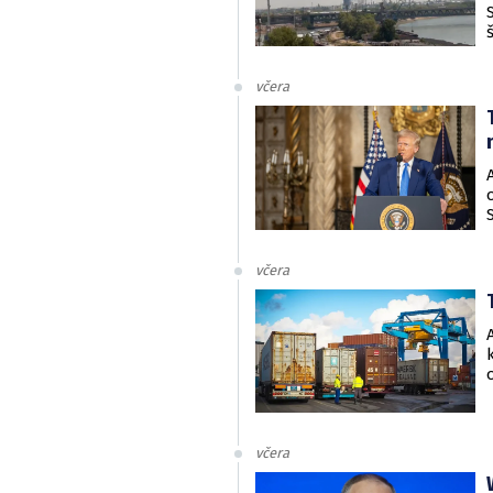
včera
včera
včera