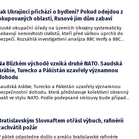
soudem.
Jak Ukrajinci přichází o bydlení? Pokud odejdou z
okupovaných oblastí, Rusové jim dům zabaví
Ruské okupační úřady na územích Ukrajiny systematicky
zabavují nemovitosti civilistů, kteří před válkou uprchli do
bezpečí. Rozsáhlá investigativní analýza BBC Verify a BBC
Russian odhalila, že od roku 2024 bylo identifikováno k
zabavení nebo již přímo zkonfiskováno přes 34 tisíc domů a
bytů.
Na Blízkém východě vzniká druhé NATO. Saudská
Arábie, Turecko a Pákistán uzavřely významnou
dohodu
Saudská Arábie, Turecko a Pákistán uzavřely významnou
bezpečnostní dohodu, která představuje kolektivní obranný
pakt ve stylu NATO. Podle podepsané smlouvy bude případný
útok na některou z těchto tří zemí považován za útok na
všechny členy aliance, což má posílit odstrašující sílu v
regionu.
Bratislavským Slovnaftem otřásl výbuch, rafinérii
zachvátil požár
V pátek odpoledne došlo v areálu bratislavské rafinérie