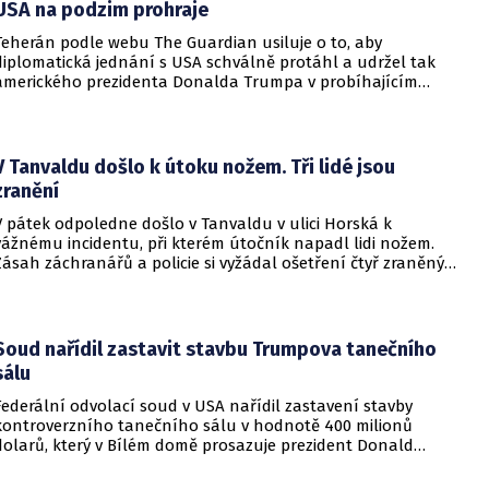
USA na podzim prohraje
Teherán podle webu The Guardian usiluje o to, aby
diplomatická jednání s USA schválně protáhl a udržel tak
amerického prezidenta Donalda Trumpa v probíhajícím
konfliktu až do podzimních voleb do Kongresu. Cílem íránské
strany je uštědřit americkému prezidentovi politickou ránu,
která by se mohla vyrovnat krizi s americkými teheránskými
rukojmími za prezidenta Jimmyho Cartera.
V Tanvaldu došlo k útoku nožem. Tři lidé jsou
zranění
V pátek odpoledne došlo v Tanvaldu v ulici Horská k
vážnému incidentu, při kterém útočník napadl lidi nožem.
Zásah záchranářů a policie si vyžádal ošetření čtyř zraněných
osob, přičemž tři z nich utrpěly těžká poranění.
Soud nařídil zastavit stavbu Trumpova tanečního
sálu
Federální odvolací soud v USA nařídil zastavení stavby
kontroverzního tanečního sálu v hodnotě 400 milionů
dolarů, který v Bílém domě prosazuje prezident Donald
Trump. Páteční rozhodnutí představuje vážnou překážku pro
administrativu a otevírá cestu k právní bitvě před Nejvyšším