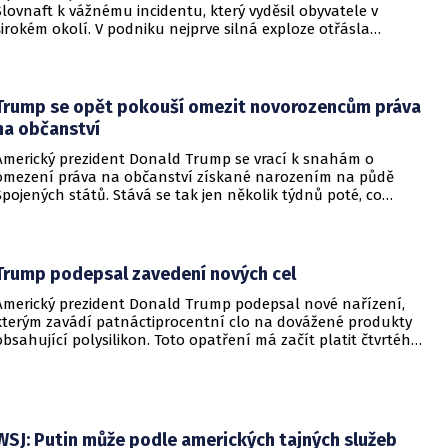
Slovnaft k vážnému incidentu, který vyděsil obyvatele v
širokém okolí. V podniku nejprve silná exploze otřásla
budovami a následně vypukl rozsáhlý požár.
Trump se opět pokouší omezit novorozencům práva
na občanství
Americký prezident Donald Trump se vrací k snahám o
omezení práva na občanství získané narozením na půdě
Spojených států. Stává se tak jen několik týdnů poté, co
Nejvyšší soud Spojených států odmítl jeho předchozí plošší
pokus o zrušení této dlouholeté praxe.
Trump podepsal zavedení nových cel
Americký prezident Donald Trump podepsal nové nařízení,
kterým zavádí patnáctiprocentní clo na dovážené produkty
obsahující polysilikon. Toto opatření má začít platit čtvrtého
prosince a jeho hlavním úkolem je podpořit domácí
dodavatelské řetězce v oblasti mikročipů i solárních panelů.
WSJ: Putin může podle amerických tajných služeb