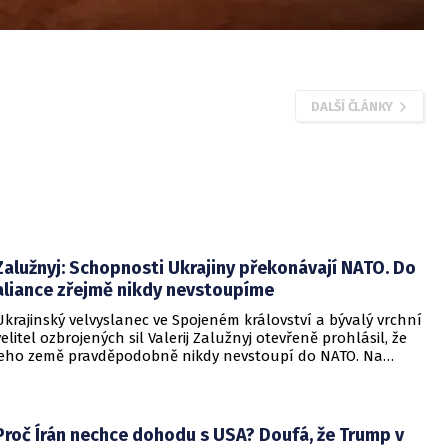
DALŠÍ ČLÁNKY
Zalužnyj: Schopnosti Ukrajiny překonávají NATO. Do
aliance zřejmě nikdy nevstoupíme
Ukrajinský velvyslanec ve Spojeném království a bývalý vrchní
velitel ozbrojených sil Valerij Zalužnyj otevřeně prohlásil, že
jeho země pravděpodobně nikdy nevstoupí do NATO. Na
setkání s evropskými velvyslanci uvedl, že se v otázce členství
pohyboval celá léta, avšak současná realita ukazuje, že
alianční standardy jsou pro Kyjev v současné podobě
nedosažitelné.
Proč Írán nechce dohodu s USA? Doufá, že Trump v