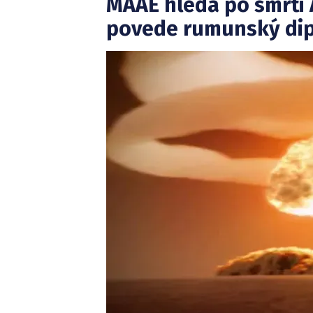
MAAE hledá po smrti 
povede rumunský di