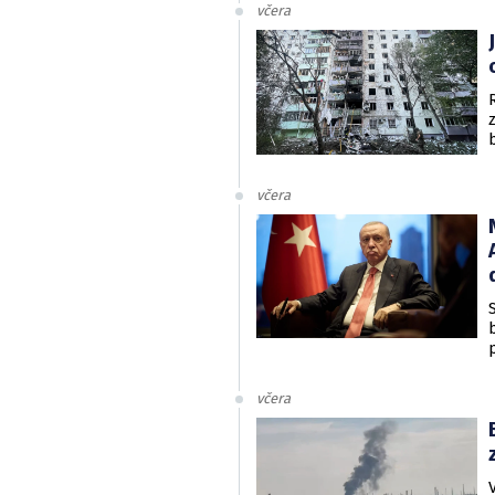
včera
včera
včera