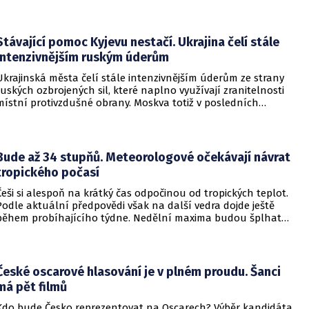
začalo násilné řádění poté, co podezřelý čtrnáctiletý chlapec
údajně usmrtil své prarodiče v jejich domě a následně zamířil
do vzdělávací instituce.
Stávající pomoc Kyjevu nestačí. Ukrajina čelí stále
intenzivnějším ruským úderům
Ukrajinská města čelí stále intenzivnějším úderům ze strany
ruských ozbrojených sil, které naplno využívají zranitelnosti
místní protivzdušné obrany. Moskva totiž v posledních
měsících masivně sází na balistické rakety. Tyto zbraně
dopadají na hustě obydlené oblasti s minimálním nebo
dokonce žádným varováním předem, což civilnímu
obyvatelstvu dává jen pramalou šanci se včas ukrýt.
Bude až 34 stupňů. Meteorologové očekávají návrat
tropického počasí
Češi si alespoň na krátký čas odpočinou od tropických teplot.
Podle aktuální předpovědi však na další vedra dojde ještě
během probíhajícího týdne. Nedělní maxima budou šplhat
výrazně přes 30 stupňů.
České oscarové hlasování je v plném proudu. Šanci
má pět filmů
Kdo bude Česko reprezentovat na Oscarech? Výběr kandidáta