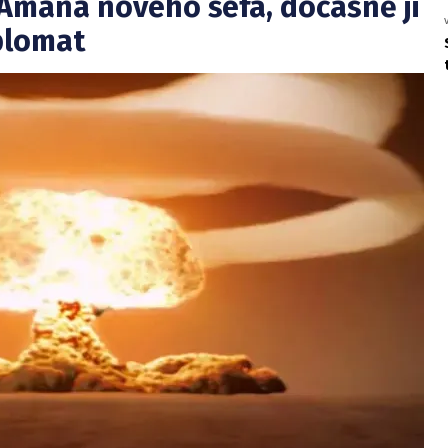
Amana nového šéfa, dočasně ji
plomat