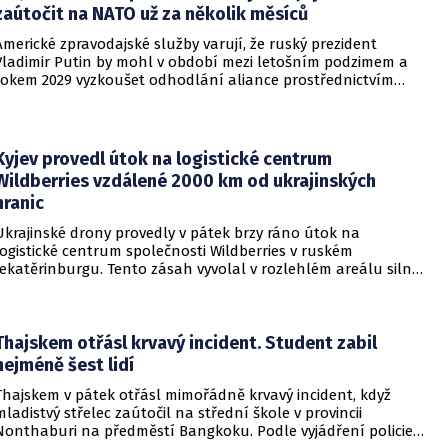
zaútočit na NATO už za několik měsíců
Americké zpravodajské služby varují, že ruský prezident
Vladimir Putin by mohl v období mezi letošním podzimem a
rokem 2029 vyzkoušet odhodlání aliance prostřednictvím
omezeného útoku. Cílem takových kroků by nebylo zabrání
území, ale snaha otestovat, zda členské státy dodrží své
závazky o kolektivní obraně. Tyto znepokojivé scénáře
přicházejí v době, kdy Moskva čelí rostoucímu tlaku kvůli
Kyjev provedl útok na logistické centrum
situaci na ukrajinské frontě. Masivní škody, které ukrajinské
Wildberries vzdálené 2000 km od ukrajinských
drony způsobují ruskému zázemí, totiž Kreml zahnaly do
hranic
kouta.
Ukrajinské drony provedly v pátek brzy ráno útok na
logistické centrum společnosti Wildberries v ruském
Jekatěrinburgu. Tento zásah vyvolal v rozlehlém areálu silný
požár a potvrdil rostoucí dosah ukrajinských bezpilotních
systémů hluboko v ruském vnitrozemí. Společnost posléze
potvrdila, že zasažené zařízení spravuje společný podnik
RWB, který řídí veškeré logistické operace.
Thajskem otřásl krvavý incident. Student zabil
nejméně šest lidí
Thajskem v pátek otřásl mimořádně krvavý incident, když
mladistvý střelec zaútočil na střední škole v provincii
Nonthaburi na předměstí Bangkoku. Podle vyjádření policie