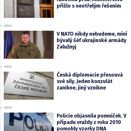
přišlo s neotřelým řešením
včera
V NATO nikdy nebudeme, míní
bývalý šéf ukrajinské armády
Zalužnyj
včera
Česká diplomacie přesouvá
své síly. Jeden konzulát
zanikne, jiný vznikne
včera
Policie objasnila pomníček. V
případu vraždy z roku 2010
pomohly vzorky DNA