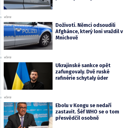
včera
Doživotí. Němci odsoudili
Afghánce, který loni vraždil v
Mnichově
včera
Ukrajinské sankce opět
zafungovaly. Dvě ruské
rafinérie schytaly úder
včera
Ebolu v Kongu se nedaří
zastavit. Šéf WHO se o tom
přesvědčil osobně