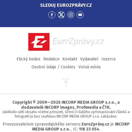
SLEDUJ EUROZPRÁVY.CZ
Přejít
Přejít
Přejít
Přejít
na
na
na
na
Facebook
Twitter
Instagram
YouTube
EuroZprávy.cz
Etický kodex
Redakce
Kontakt
Vydavatel
Inzerce
Osobní údaje / Cookies
Volná místa
Přejít
na
začátek
stránky
Copyright © 2009—2026 INCORP MEDIA GROUP s.r.o., a
dodavatelé INCORP images, Profimedia a ČTK.
Jakékoliv užití obsahu včetně převzetí, šíření či dalšího zpřístupňování článků a
fotografií je bez souhlasu INCORP MEDIA GROUP s.r.o. zakázáno.
Provozovatelem zpravodajského serveru
EuroZprávy.cz
je
INCORP
MEDIA GROUP s.r.o.
, IC:
118 23 054
.