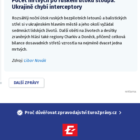
Počet mrtvých po ruském útoku stoupá.
Ukrajině chybí interceptory
Rozsáhlý noční útok ruských bezpilotních letounů a balistických
střel si v ukrajinském hlavním městě a jeho okolí vyžádal
sedmnáct lidských životů. Další oběti na životech a desítky
zraněných hlásí také regiony Charkiv a Doněck, přičemž celková
bilance dosavadních střetů vzrostla na nejméně dvacet jedna
mrtvých.
Zdroj:
Libor Novák
DALŠÍ ZPRÁVY
Proč důvěřovat zpravodajství EuroZprávy.cz