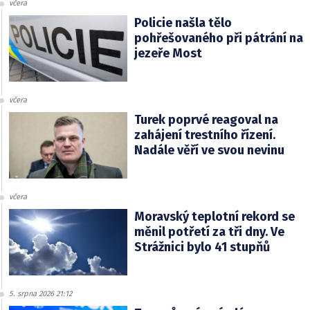
včera
Policie našla tělo
pohřešovaného při pátrání na
jezeře Most
včera
Turek poprvé reagoval na
zahájení trestního řízení.
Nadále věří ve svou nevinu
včera
Moravský teplotní rekord se
měnil potřetí za tři dny. Ve
Strážnici bylo 41 stupňů
5. srpna 2026 21:12