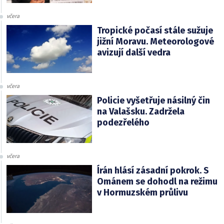
včera
Tropické počasí stále sužuje
jižní Moravu. Meteorologové
avizují další vedra
včera
Policie vyšetřuje násilný čin
na Valašsku. Zadržela
podezřelého
včera
Írán hlásí zásadní pokrok. S
Ománem se dohodl na režimu
v Hormuzském průlivu