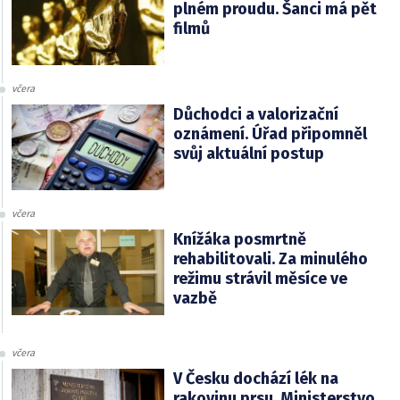
plném proudu. Šanci má pět
filmů
včera
Důchodci a valorizační
oznámení. Úřad připomněl
svůj aktuální postup
včera
Knížáka posmrtně
rehabilitovali. Za minulého
režimu strávil měsíce ve
vazbě
včera
V Česku dochází lék na
rakovinu prsu. Ministerstvo