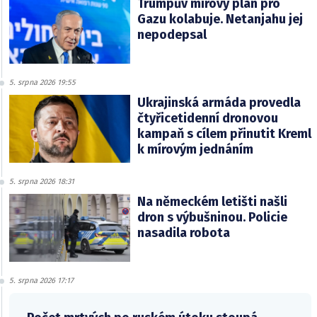
Trumpův mírový plán pro
Gazu kolabuje. Netanjahu jej
nepodepsal
5. srpna 2026 19:55
Ukrajinská armáda provedla
čtyřicetidenní dronovou
kampaň s cílem přinutit Kreml
k mírovým jednáním
5. srpna 2026 18:31
Na německém letišti našli
dron s výbušninou. Policie
nasadila robota
5. srpna 2026 17:17