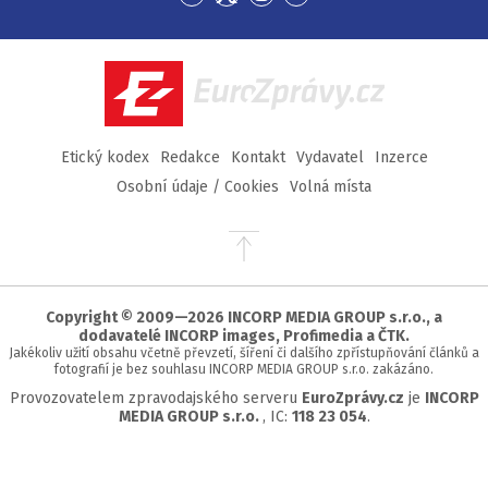
Přejít
Přejít
Přejít
Přejít
na
na
na
na
Facebook
Twitter
Instagram
YouTube
EuroZprávy.cz
Etický kodex
Redakce
Kontakt
Vydavatel
Inzerce
Osobní údaje / Cookies
Volná místa
Přejít
na
začátek
stránky
Copyright © 2009—2026 INCORP MEDIA GROUP s.r.o., a
dodavatelé INCORP images, Profimedia a ČTK.
Jakékoliv užití obsahu včetně převzetí, šíření či dalšího zpřístupňování článků a
fotografií je bez souhlasu INCORP MEDIA GROUP s.r.o. zakázáno.
Provozovatelem zpravodajského serveru
EuroZprávy.cz
je
INCORP
MEDIA GROUP s.r.o.
, IC:
118 23 054
.