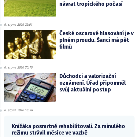
návrat tropického počasí
6. srpna 2026 22:01
České oscarové hlasování je v
plném proudu. Šanci má pět
filmů
6. srpna 2026 20:10
Důchodci a valorizační
oznámení. Úřad připomněl
svůj aktuální postup
6. srpna 2026 18:56
Knížáka posmrtně rehabilitovali. Za minulého
režimu strávil měsíce ve vazbě