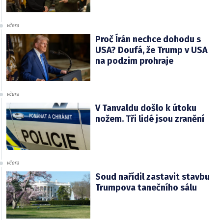
včera
Proč Írán nechce dohodu s
USA? Doufá, že Trump v USA
na podzim prohraje
včera
V Tanvaldu došlo k útoku
nožem. Tři lidé jsou zranění
včera
Soud nařídil zastavit stavbu
Trumpova tanečního sálu