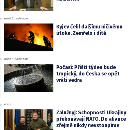
před 5 hodinami
Kyjev čelil dalšímu ničivému
útoku. Zemřelo i dítě
před 6 hodinami
Počasí: Příští týden bude
tropický, do Česka se opět
vrátí vedra
včera
Zalužnyj: Schopnosti Ukrajiny
překonávají NATO. Do aliance
zřejmě nikdy nevstoupíme