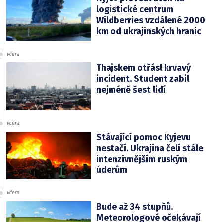
logistické centrum
Wildberries vzdálené 2000
km od ukrajinských hranic
včera
Thajskem otřásl krvavý
incident. Student zabil
nejméně šest lidí
včera
Stávající pomoc Kyjevu
nestačí. Ukrajina čelí stále
intenzivnějším ruským
úderům
včera
Bude až 34 stupňů.
Meteorologové očekávají