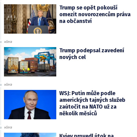
Trump se opět pokouší
omezit novorozencům práva
na občanství
včera
Trump podepsal zavedení
nových cel
včera
WSJ: Putin může podle
amerických tajných služeb
zaútočit na NATO už za
několik měsíců
včera
Kyjev provedl útok na