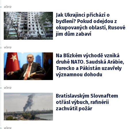
včera
Jak Ukrajinci přichází o
bydlení? Pokud odejdou z
okupovaných oblastí, Rusové
jim dům zabaví
včera
Na Blízkém východě vzniká
druhé NATO. Saudská Arábie,
Turecko a Pákistán uzavřely
významnou dohodu
včera
Bratislavským Slovnaftem
otřásl výbuch, rafinérii
zachvátil požár
včera