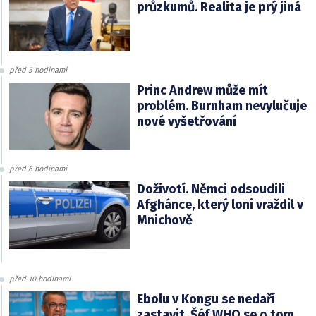
průzkumů. Realita je prý jiná
před 5 hodinami
Princ Andrew může mít
problém. Burnham nevylučuje
nové vyšetřování
před 6 hodinami
Doživotí. Němci odsoudili
Afghánce, který loni vraždil v
Mnichově
před 10 hodinami
Ebolu v Kongu se nedaří
zastavit. Šéf WHO se o tom