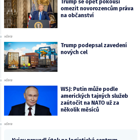
Trump se opět pokouší
omezit novorozencům práva
na občanství
včera
Trump podepsal zavedení
nových cel
včera
WSJ: Putin může podle
amerických tajných služeb
zaútočit na NATO už za
několik měsíců
včera