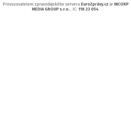
Provozovatelem zpravodajského serveru
EuroZprávy.cz
je
INCORP
MEDIA GROUP s.r.o.
, IC:
118 23 054
.