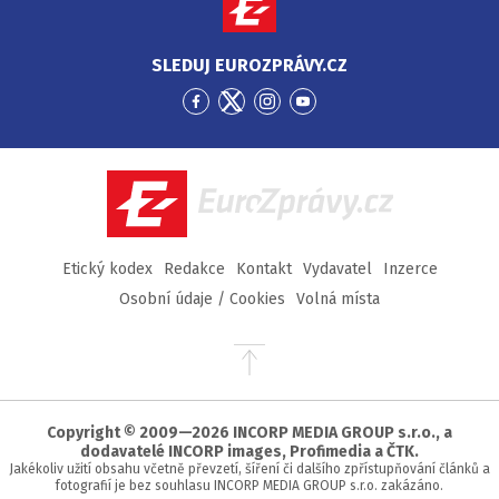
SLEDUJ EUROZPRÁVY.CZ
Přejít
Přejít
Přejít
Přejít
na
na
na
na
Facebook
Twitter
Instagram
YouTube
EuroZprávy.cz
Etický kodex
Redakce
Kontakt
Vydavatel
Inzerce
Osobní údaje / Cookies
Volná místa
Přejít
na
začátek
stránky
Copyright © 2009—2026 INCORP MEDIA GROUP s.r.o., a
dodavatelé INCORP images, Profimedia a ČTK.
Jakékoliv užití obsahu včetně převzetí, šíření či dalšího zpřístupňování článků a
fotografií je bez souhlasu INCORP MEDIA GROUP s.r.o. zakázáno.