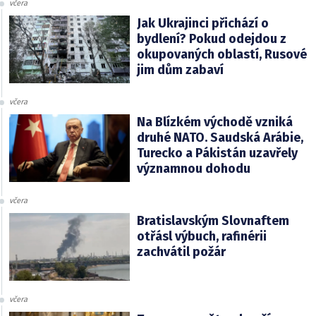
včera
Jak Ukrajinci přichází o
bydlení? Pokud odejdou z
okupovaných oblastí, Rusové
jim dům zabaví
včera
Na Blízkém východě vzniká
druhé NATO. Saudská Arábie,
Turecko a Pákistán uzavřely
významnou dohodu
včera
Bratislavským Slovnaftem
otřásl výbuch, rafinérii
zachvátil požár
včera