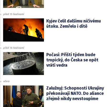
před 15 hodinami
Kyjev čelil dalšímu ničivému
útoku. Zemřelo i dítě
před 16 hodinami
Počasí: Příští týden bude
tropický, do Česka se opět
vrátí vedra
včera
Zalužnyj: Schopnosti Ukrajiny
překonávají NATO. Do aliance
zřejmě nikdy nevstoupíme