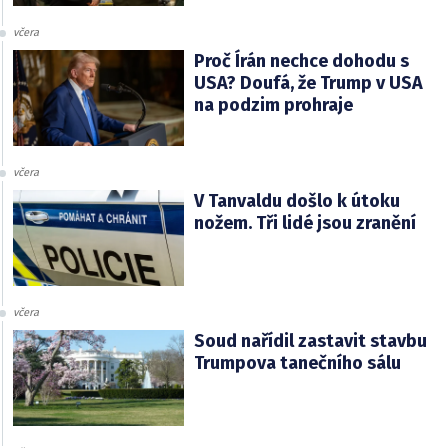
včera
Proč Írán nechce dohodu s
USA? Doufá, že Trump v USA
na podzim prohraje
včera
V Tanvaldu došlo k útoku
nožem. Tři lidé jsou zranění
včera
Soud nařídil zastavit stavbu
Trumpova tanečního sálu