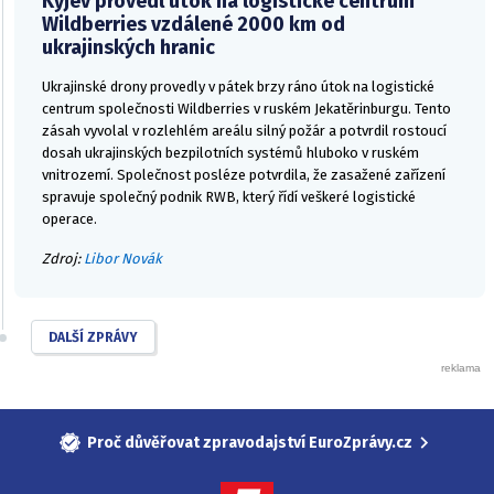
Kyjev provedl útok na logistické centrum
Wildberries vzdálené 2000 km od
ukrajinských hranic
Ukrajinské drony provedly v pátek brzy ráno útok na logistické
centrum společnosti Wildberries v ruském Jekatěrinburgu. Tento
zásah vyvolal v rozlehlém areálu silný požár a potvrdil rostoucí
dosah ukrajinských bezpilotních systémů hluboko v ruském
vnitrozemí. Společnost posléze potvrdila, že zasažené zařízení
spravuje společný podnik RWB, který řídí veškeré logistické
operace.
Zdroj:
Libor Novák
DALŠÍ ZPRÁVY
Proč důvěřovat zpravodajství EuroZprávy.cz