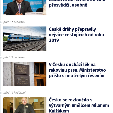
přesvědčil osobně
před 11 hodinami
České dráhy přepravily
nejvíce cestujících od roku
2019
před 12 hodinami
V Česku dochází lék na
rakovinu prsu. Ministerstvo
přišlo s neotřelým řešením
před 14 hodinami
Česko se rozloučilo s
výtvarným umělcem Milanem
Knížákem