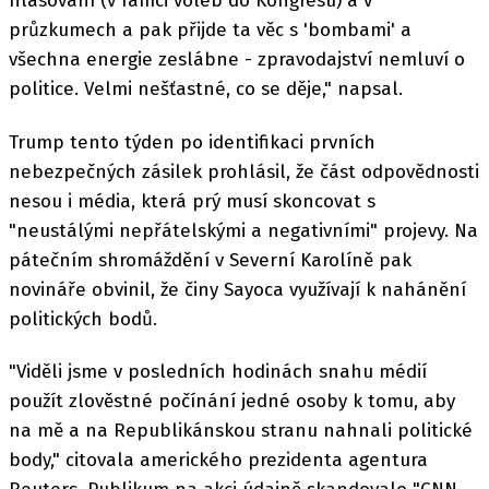
hlasování (v rámci voleb do Kongresu) a v
průzkumech a pak přijde ta věc s 'bombami' a
všechna energie zeslábne - zpravodajství nemluví o
politice. Velmi nešťastné, co se děje," napsal.
Trump tento týden po identifikaci prvních
nebezpečných zásilek prohlásil, že část odpovědnosti
nesou i média, která prý musí skoncovat s
"neustálými nepřátelskými a negativními" projevy. Na
pátečním shromáždění v Severní Karolíně pak
novináře obvinil, že činy Sayoca využívají k nahánění
politických bodů.
"Viděli jsme v posledních hodinách snahu médií
použít zlověstné počínání jedné osoby k tomu, aby
na mě a na Republikánskou stranu nahnali politické
body," citovala amerického prezidenta agentura