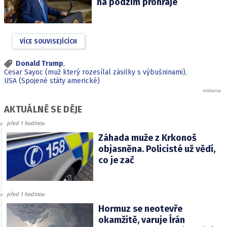
na podzim prohraje
VÍCE SOUVISEJÍCÍCH
Donald Trump
,
Cesar Sayoc (muž který rozesílal zásilky s výbušninami)
,
USA (Spojené státy americké)
AKTUÁLNĚ SE DĚJE
před 1 hodinou
Záhada muže z Krkonoš
objasněna. Policisté už vědí,
co je zač
před 1 hodinou
Hormuz se neotevře
okamžitě, varuje Írán