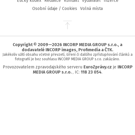
Etický kodex
Redakce
Kontakt
Vydavatel
Inzerce
Osobní údaje / Cookies
Volná místa
Přejít
na
začátek
stránky
Copyright © 2009—2026 INCORP MEDIA GROUP s.r.o., a
dodavatelé INCORP images, Profimedia a ČTK.
Jakékoliv užití obsahu včetně převzetí, šíření či dalšího zpřístupňování článků a
fotografií je bez souhlasu INCORP MEDIA GROUP s.r.o. zakázáno.
Provozovatelem zpravodajského serveru
EuroZprávy.cz
je
INCORP
MEDIA GROUP s.r.o.
, IC:
118 23 054
.