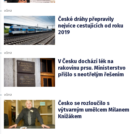
včera
České dráhy přepravily
nejvíce cestujících od roku
2019
včera
V Česku dochází lék na
rakovinu prsu. Ministerstvo
přišlo s neotřelým řešením
včera
Česko se rozloučilo s
výtvarným umělcem Milanem
Knížákem