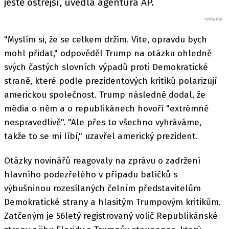
ještě ostřejší, uvedla agentura AP.
"Myslím si, že se celkem držím. Víte, opravdu bych
mohl přidat," odpověděl Trump na otázku ohledně
svých častých slovních výpadů proti Demokratické
straně, které podle prezidentových kritiků polarizují
americkou společnost. Trump následně dodal, že
média o něm a o republikánech hovoří "extrémně
nespravedlivě". "Ale přes to všechno vyhráváme,
takže to se mi líbí," uzavřel americký prezident.
Otázky novinářů reagovaly na zprávu o zadržení
hlavního podezřelého v případu balíčků s
výbušninou rozesílaných čelním představitelům
Demokratické strany a hlasitým Trumpovým kritikům.
Zatčeným je 56letý registrovaný volič Republikánské