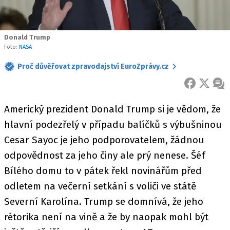
Donald Trump
Foto:
NASA
Proč důvěřovat zpravodajství EuroZprávy.cz
FACEBOOK
X
ZPR
Americký prezident Donald Trump si je vědom, že
hlavní podezřelý v případu balíčků s výbušninou
Cesar Sayoc je jeho podporovatelem, žádnou
odpovědnost za jeho činy ale prý nenese. Šéf
Bílého domu to v pátek řekl novinářům před
odletem na večerní setkání s voliči ve státě
Severní Karolína. Trump se domnívá, že jeho
rétorika není na vině a že by naopak mohl být