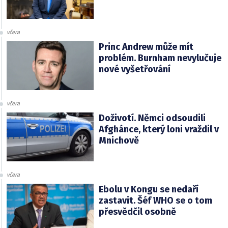
včera
Princ Andrew může mít
problém. Burnham nevylučuje
nové vyšetřování
včera
Doživotí. Němci odsoudili
Afghánce, který loni vraždil v
Mnichově
včera
Ebolu v Kongu se nedaří
zastavit. Šéf WHO se o tom
přesvědčil osobně