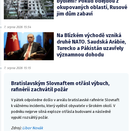
bydlení? Pokud odejdou z
okupovaných oblastí, Rusové
jim dům zabaví
7. srpna 2026 15:54
Na Blízkém východě vzniká
druhé NATO. Saudská Arábie,
Turecko a Pákistán uzavřely
významnou dohodu
7. srpna 2026 15:15
Bratislavským Slovnaftem otřásl výbuch,
rafinérii zachvátil požár
V pátek odpoledne došlo v areálu bratislavské rafinérie Slovnaft
k vážnému incidentu, který vyděsil obyvatele v širokém okolí. V
podniku nejprve silná exploze otřásla budovami a následně
vypukl rozsáhlý požár.
Zdroj:
Libor Novák