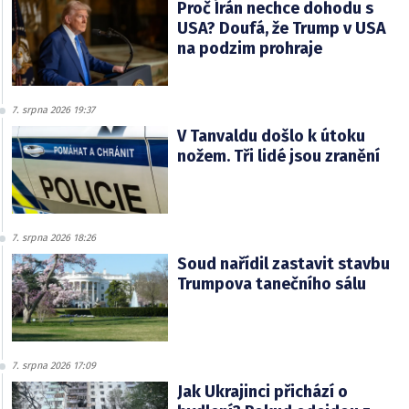
Proč Írán nechce dohodu s
USA? Doufá, že Trump v USA
na podzim prohraje
7. srpna 2026 19:37
V Tanvaldu došlo k útoku
nožem. Tři lidé jsou zranění
7. srpna 2026 18:26
Soud nařídil zastavit stavbu
Trumpova tanečního sálu
7. srpna 2026 17:09
Jak Ukrajinci přichází o