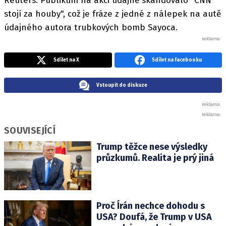
Reuters. Publikum na akci údajně skandovalo "CNN
stojí za houby", což je fráze z jedné z nálepek na autě
údajného autora trubkových bomb Sayoca.
Sdílet na X
Sdílet na Facebooku
Vstoupit do diskuze
SOUVISEJÍCÍ
Trump těžce nese výsledky
průzkumů. Realita je prý jiná
Proč Írán nechce dohodu s
USA? Doufá, že Trump v USA