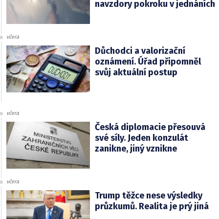
navzdory pokroku v jednáních
včera
Důchodci a valorizační
oznámení. Úřad připomněl
svůj aktuální postup
včera
Česká diplomacie přesouvá
své síly. Jeden konzulát
zanikne, jiný vznikne
včera
Trump těžce nese výsledky
průzkumů. Realita je prý jiná