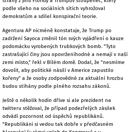
strany z jihu Floridy a Trumpův stoupenec, který
podle všeho na sociálních sítích vyhrožoval
demokratům a sdílel konspirační teorie.
Agentura AP nicméně konstatuje, že Trump po
zadržení Sayoca změnil tón svých vyjádření o kauze
podomácku vyrobených trubkových bomb. "Tyto
zastrašující činy jsou opovrženíhodné a nemají v naší
zemi místo," řekl v Bílém domě. Dodal, že "nesmíme
dovolit, aby politické násilí v Americe zapustilo
kořeny" a že osoby zodpovědné za aktuální hrozbu
budou stíhány podle plného rozsahu zákonů.
Ještě o několik hodin dříve si ale prezident na
twitteru stěžoval, že případ podezřelých zásilek
odvádí pozornost od úspěchů republikánů.
"Republikáni si vedou tak dobře v předčasném