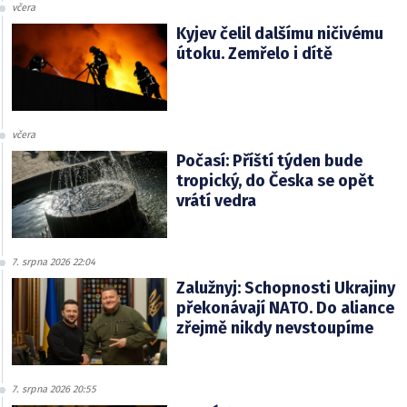
včera
Kyjev čelil dalšímu ničivému
útoku. Zemřelo i dítě
včera
Počasí: Příští týden bude
tropický, do Česka se opět
vrátí vedra
7. srpna 2026 22:04
Zalužnyj: Schopnosti Ukrajiny
překonávají NATO. Do aliance
zřejmě nikdy nevstoupíme
7. srpna 2026 20:55