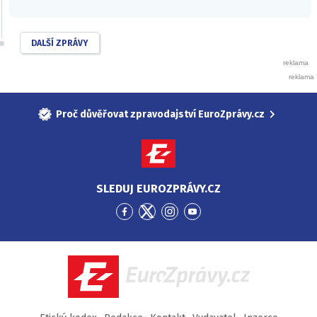
DALŠÍ ZPRÁVY
Proč důvěřovat zpravodajství EuroZprávy.cz
SLEDUJ EUROZPRÁVY.CZ
Přejít
Přejít
Přejít
Přejít
na
na
na
na
Facebook
Twitter
Instagram
YouTube
EuroZprávy.cz