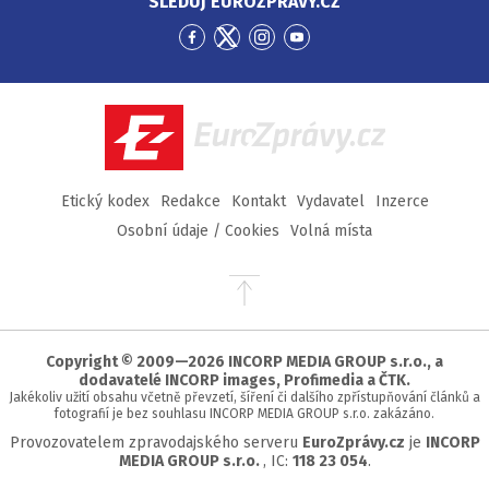
SLEDUJ EUROZPRÁVY.CZ
Přejít
Přejít
Přejít
Přejít
na
na
na
na
Facebook
Twitter
Instagram
YouTube
EuroZprávy.cz
Etický kodex
Redakce
Kontakt
Vydavatel
Inzerce
Osobní údaje / Cookies
Volná místa
Přejít
na
začátek
stránky
Copyright © 2009—2026 INCORP MEDIA GROUP s.r.o., a
dodavatelé INCORP images, Profimedia a ČTK.
Jakékoliv užití obsahu včetně převzetí, šíření či dalšího zpřístupňování článků a
fotografií je bez souhlasu INCORP MEDIA GROUP s.r.o. zakázáno.
Provozovatelem zpravodajského serveru
EuroZprávy.cz
je
INCORP
MEDIA GROUP s.r.o.
, IC:
118 23 054
.