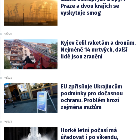
Praze a dvou krajích se
vyskytuje smog
včera
Kyjev čelil raketám a dronům.
Nejméně 14 mrtvých, další
lidé jsou zranění
včera
EU zpřísňuje Ukrajincům
podmínky pro dočasnou
ochranu. Problém hrozí
zejména mužům
včera
Horké letní počasí má
úřadovat i po víkendu,