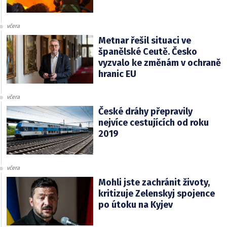
včera
Metnar řešil situaci ve
španělské Ceutě. Česko
vyzvalo ke změnám v ochraně
hranic EU
včera
České dráhy přepravily
nejvíce cestujících od roku
2019
včera
Mohli jste zachránit životy,
kritizuje Zelenskyj spojence
po útoku na Kyjev