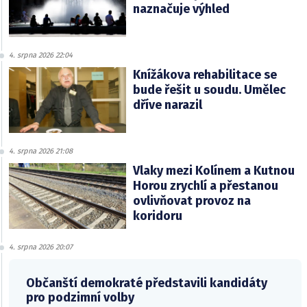
naznačuje výhled
4. srpna 2026 22:04
Knížákova rehabilitace se
bude řešit u soudu. Umělec
dříve narazil
4. srpna 2026 21:08
Vlaky mezi Kolínem a Kutnou
Horou zrychlí a přestanou
ovlivňovat provoz na
koridoru
4. srpna 2026 20:07
Občanští demokraté představili kandidáty
pro podzimní volby