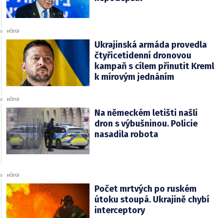
včera
Ukrajinská armáda provedla
čtyřicetidenní dronovou
kampaň s cílem přinutit Kreml
k mírovým jednáním
včera
Na německém letišti našli
dron s výbušninou. Policie
nasadila robota
včera
Počet mrtvých po ruském
útoku stoupá. Ukrajině chybí
interceptory