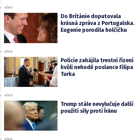
včera
Do Británie doputovala
krásná zpráva z Portugalska.
Eugenie porodila holčičku
včera
Policie zahájila trestní řízení
kvůli nehodě poslance Filipa
Turka
včera
Trump stále nevylučuje další
použití síly proti Íránu
včera