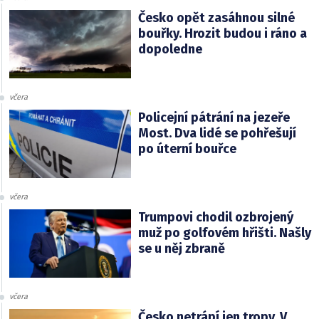
Česko opět zasáhnou silné
bouřky. Hrozit budou i ráno a
dopoledne
včera
Policejní pátrání na jezeře
Most. Dva lidé se pohřešují
po úterní bouřce
včera
Trumpovi chodil ozbrojený
muž po golfovém hřišti. Našly
se u něj zbraně
včera
Česko netrápí jen tropy. V