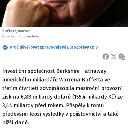
buffett, warren
Foto: Reprofoto YouTube
Proč důvěřovat zpravodajství EuroZprávy.cz
FACEBOOK
X
ZPR
Investiční společnost Berkshire Hathaway
amerického miliardáře Warrena Buffetta ve
třetím čtvrtletí zdvojnásobila meziroční provozní
zisk na 6,88 miliardy dolarů (155,4 miliardy Kč) ze
3,44 miliardy před rokem. Přispěly k tomu
především lepší výsledky v pojišťovnictví a také
nižší daně.