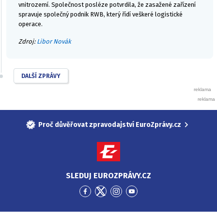
vnitrozemí. Společnost posléze potvrdila, že zasažené zařízení
spravuje společný podnik RWB, který řídí veškeré logistické
operace.
Zdroj:
Libor Novák
DALŠÍ ZPRÁVY
Proč důvěřovat zpravodajství EuroZprávy.cz
SLEDUJ EUROZPRÁVY.CZ
Přejít
Přejít
Přejít
Přejít
na
na
na
na
Facebook
Twitter
Instagram
YouTube