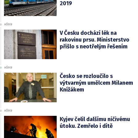
2019
včera
V Česku dochází lék na
rakovinu prsu. Ministerstvo
přišlo s neotřelým řešením
včera
Česko se rozloučilo s
výtvarným umělcem Milanem
Knížákem
včera
Kyjev čelil dalšímu ničivému
útoku. Zemřelo i dítě