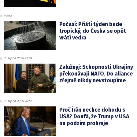
včera
Počasí: Příští týden bude
tropický, do Česka se opět
vrátí vedra
7. srpna 2026 22:04
Zalužnyj: Schopnosti Ukrajiny
překonávají NATO. Do aliance
zřejmě nikdy nevstoupíme
7. srpna 2026 20:55
Proč Írán nechce dohodu s
USA? Doufá, že Trump v USA
na podzim prohraje