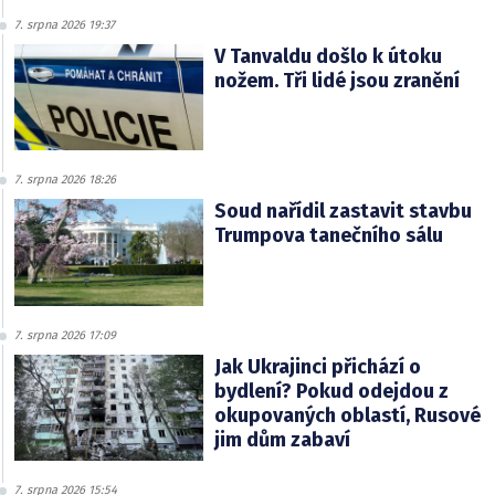
7. srpna 2026 19:37
V Tanvaldu došlo k útoku
nožem. Tři lidé jsou zranění
7. srpna 2026 18:26
Soud nařídil zastavit stavbu
Trumpova tanečního sálu
7. srpna 2026 17:09
Jak Ukrajinci přichází o
bydlení? Pokud odejdou z
okupovaných oblastí, Rusové
jim dům zabaví
7. srpna 2026 15:54