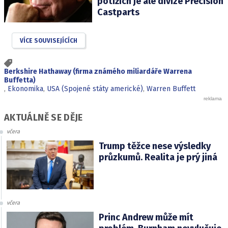
potížích je ale divize Precision
Castparts
VÍCE SOUVISEJÍCÍCH
Berkshire Hathaway (firma známého miliardáře Warrena
Buffetta)
,
Ekonomika
,
USA (Spojené státy americké)
,
Warren Buffett
AKTUÁLNĚ SE DĚJE
včera
Trump těžce nese výsledky
průzkumů. Realita je prý jiná
včera
Princ Andrew může mít