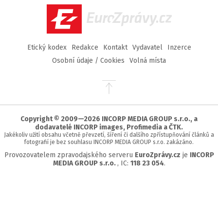
EuroZprávy.cz
Etický kodex
Redakce
Kontakt
Vydavatel
Inzerce
Osobní údaje / Cookies
Volná místa
Přejít
na
začátek
stránky
Copyright © 2009—2026 INCORP MEDIA GROUP s.r.o., a
dodavatelé INCORP images, Profimedia a ČTK.
Jakékoliv užití obsahu včetně převzetí, šíření či dalšího zpřístupňování článků a
fotografií je bez souhlasu INCORP MEDIA GROUP s.r.o. zakázáno.
Provozovatelem zpravodajského serveru
EuroZprávy.cz
je
INCORP
MEDIA GROUP s.r.o.
, IC:
118 23 054
.