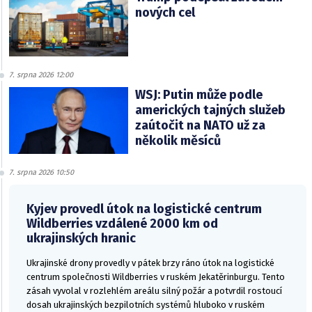
nových cel
7. srpna 2026 12:00
WSJ: Putin může podle
amerických tajných služeb
zaútočit na NATO už za
několik měsíců
7. srpna 2026 10:50
Kyjev provedl útok na logistické centrum
Wildberries vzdálené 2000 km od
ukrajinských hranic
Ukrajinské drony provedly v pátek brzy ráno útok na logistické
centrum společnosti Wildberries v ruském Jekatěrinburgu. Tento
zásah vyvolal v rozlehlém areálu silný požár a potvrdil rostoucí
dosah ukrajinských bezpilotních systémů hluboko v ruském