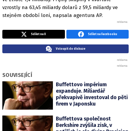
vzrostly na 63,45 miliardy dolarů z 59,5 miliardy ve
stejném období loni, napsala agentura AP.
Sdílet na X
Sdílet na Facebooku
Vstoupit do diskuze
SOUVISEJÍCÍ
Buffettovo impérium
expanduje. Miliardář
překvapivě investoval do pěti
firem v Japonsku
Buffettova společnost
Berkshire zvýšila zisk, v