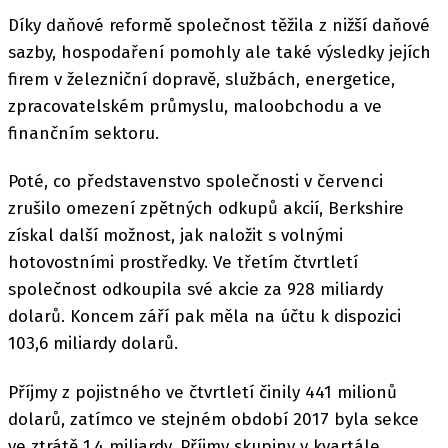
Díky daňové reformě společnost těžila z nižší daňové
sazby, hospodaření pomohly ale také výsledky jejích
firem v železniční dopravě, službách, energetice,
zpracovatelském průmyslu, maloobchodu a ve
finančním sektoru.
Poté, co představenstvo společnosti v červenci
zrušilo omezení zpětných odkupů akcií, Berkshire
získal další možnost, jak naložit s volnými
hotovostními prostředky. Ve třetím čtvrtletí
společnost odkoupila své akcie za 928 miliardy
dolarů. Koncem září pak měla na účtu k dispozici
103,6 miliardy dolarů.
Příjmy z pojistného ve čtvrtletí činily 441 milionů
dolarů, zatímco ve stejném období 2017 byla sekce
ve ztrátě 1,4 miliardy. Příjmy skupiny v kvartále