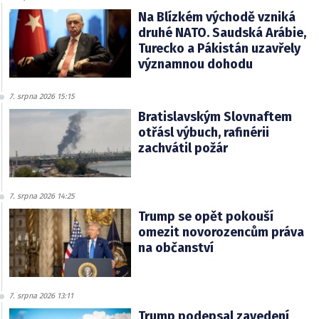
Na Blízkém východě vzniká
druhé NATO. Saudská Arábie,
Turecko a Pákistán uzavřely
významnou dohodu
7. srpna 2026 15:15
Bratislavským Slovnaftem
otřásl výbuch, rafinérii
zachvátil požár
7. srpna 2026 14:25
Trump se opět pokouší
omezit novorozencům práva
na občanství
7. srpna 2026 13:11
Trump podepsal zavedení