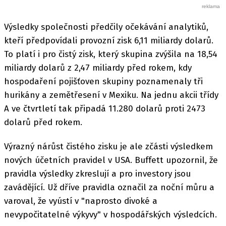
Výsledky společnosti předčily očekávání analytiků,
kteří předpovídali provozní zisk 6,11 miliardy dolarů.
To platí i pro čistý zisk, který skupina zvýšila na 18,54
miliardy dolarů z 2,47 miliardy před rokem, kdy
hospodaření pojišťoven skupiny poznamenaly tři
hurikány a zemětřesení v Mexiku. Na jednu akcii třídy
A ve čtvrtletí tak připadá 11.280 dolarů proti 2473
dolarů před rokem.
Výrazný nárůst čistého zisku je ale zčásti výsledkem
nových účetních pravidel v USA. Buffett upozornil, že
pravidla výsledky zkreslují a pro investory jsou
zavádějící. Už dříve pravidla označil za noční můru a
varoval, že vyústí v "naprosto divoké a
nevypočitatelné výkyvy" v hospodářských výsledcích.