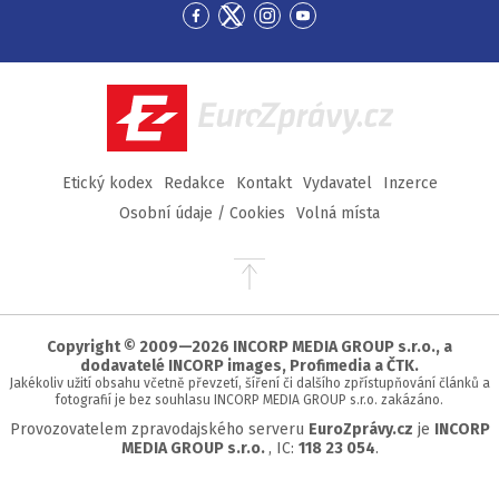
Přejít
Přejít
Přejít
Přejít
na
na
na
na
Facebook
Twitter
Instagram
YouTube
EuroZprávy.cz
Etický kodex
Redakce
Kontakt
Vydavatel
Inzerce
Osobní údaje / Cookies
Volná místa
Přejít
na
začátek
stránky
Copyright © 2009—2026 INCORP MEDIA GROUP s.r.o., a
dodavatelé INCORP images, Profimedia a ČTK.
Jakékoliv užití obsahu včetně převzetí, šíření či dalšího zpřístupňování článků a
fotografií je bez souhlasu INCORP MEDIA GROUP s.r.o. zakázáno.
Provozovatelem zpravodajského serveru
EuroZprávy.cz
je
INCORP
MEDIA GROUP s.r.o.
, IC:
118 23 054
.