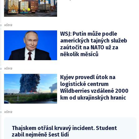
včera
WSJ: Putin může podle
amerických tajných služeb
zaútočit na NATO už za
několik měsíců
včera
Kyjev provedl útok na
logistické centrum
Wildberries vzdálené 2000
km od ukrajinských hranic
včera
Thajskem otřásl krvavý incident. Student
zabil nejméně šest lidí