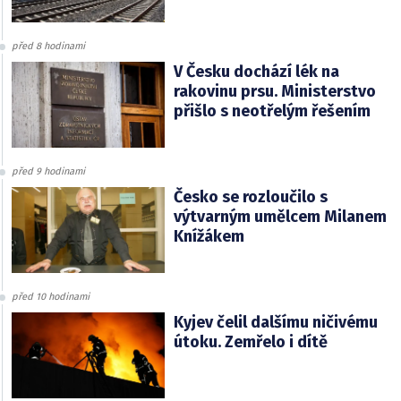
před 8 hodinami
V Česku dochází lék na
rakovinu prsu. Ministerstvo
přišlo s neotřelým řešením
před 9 hodinami
Česko se rozloučilo s
výtvarným umělcem Milanem
Knížákem
před 10 hodinami
Kyjev čelil dalšímu ničivému
útoku. Zemřelo i dítě