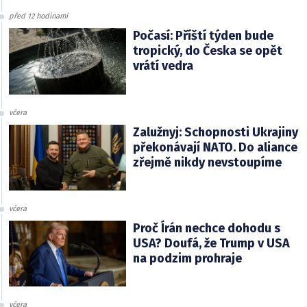
před 12 hodinami
Počasí: Příští týden bude
tropický, do Česka se opět
vrátí vedra
včera
Zalužnyj: Schopnosti Ukrajiny
překonávají NATO. Do aliance
zřejmě nikdy nevstoupíme
včera
Proč Írán nechce dohodu s
USA? Doufá, že Trump v USA
na podzim prohraje
včera