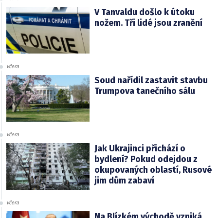
V Tanvaldu došlo k útoku
nožem. Tři lidé jsou zranění
včera
Soud nařídil zastavit stavbu
Trumpova tanečního sálu
včera
Jak Ukrajinci přichází o
bydlení? Pokud odejdou z
okupovaných oblastí, Rusové
jim dům zabaví
včera
Na Blízkém východě vzniká