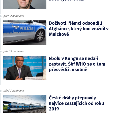
před 2 hodinami
Doživotí. Němci odsoudili
Afghánce, který loni vraždil v
Mnichově
před 5 hodinami
Ebolu v Kongu se nedaří
zastavit. Šéf WHO se o tom
přesvědčil osobně
před 7 hodinami
České dráhy přepravily
nejvíce cestujících od roku
2019