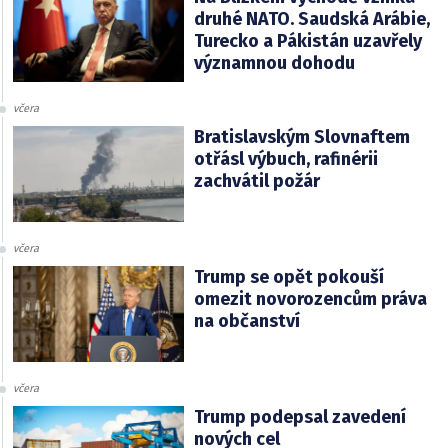
druhé NATO. Saudská Arábie,
Turecko a Pákistán uzavřely
významnou dohodu
včera
Bratislavským Slovnaftem
otřásl výbuch, rafinérii
zachvátil požár
včera
Trump se opět pokouší
omezit novorozencům práva
na občanství
včera
Trump podepsal zavedení
nových cel