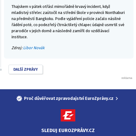
Thajskem v pátek otřásl mimořádně krvavý incident, když
mladistvý střelec zaútočil na střední škole v provincii Nonthaburi
na předměstí Bangkoku. Podle vyjádření policie začalo násilné
řádění poté, co podezřelý čtrnáctiletý chlapec údajně usmrtil své
prarodiče v jejich domě a následně zamířil do vzdělávací
instituce.
Zdroj:
Libor Novák
DALŠÍ ZPRÁVY
Proč důvěřovat zpravodajství EuroZprávy.cz
SLEDUJ EUROZPRÁVY.CZ