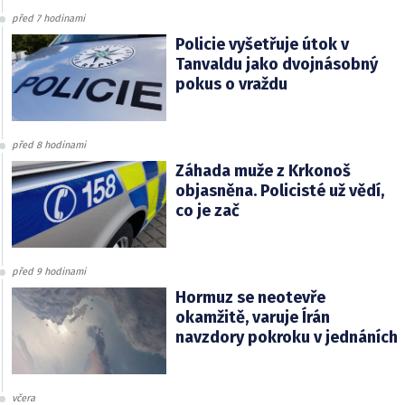
před 7 hodinami
Policie vyšetřuje útok v
Tanvaldu jako dvojnásobný
pokus o vraždu
před 8 hodinami
Záhada muže z Krkonoš
objasněna. Policisté už vědí,
co je zač
před 9 hodinami
Hormuz se neotevře
okamžitě, varuje Írán
navzdory pokroku v jednáních
včera