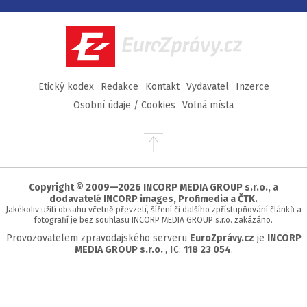
na
na
na
na
Facebook
Twitter
Instagram
YouTube
EuroZprávy.cz
Etický kodex
Redakce
Kontakt
Vydavatel
Inzerce
Osobní údaje / Cookies
Volná místa
Přejít
na
začátek
stránky
Copyright © 2009—2026 INCORP MEDIA GROUP s.r.o., a
dodavatelé INCORP images, Profimedia a ČTK.
Jakékoliv užití obsahu včetně převzetí, šíření či dalšího zpřístupňování článků a
fotografií je bez souhlasu INCORP MEDIA GROUP s.r.o. zakázáno.
Provozovatelem zpravodajského serveru
EuroZprávy.cz
je
INCORP
MEDIA GROUP s.r.o.
, IC:
118 23 054
.