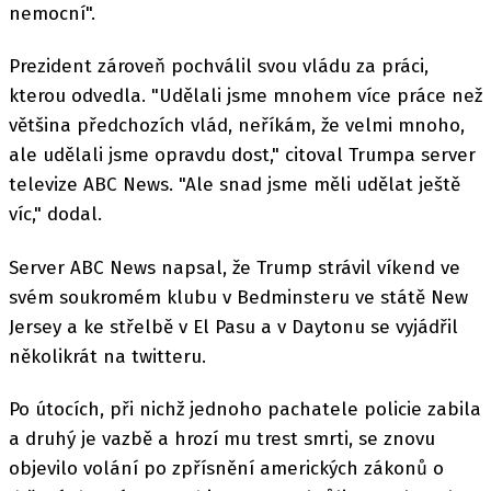
nemocní".
Prezident zároveň pochválil svou vládu za práci,
kterou odvedla. "Udělali jsme mnohem více práce než
většina předchozích vlád, neříkám, že velmi mnoho,
ale udělali jsme opravdu dost," citoval Trumpa server
televize ABC News. "Ale snad jsme měli udělat ještě
víc," dodal.
Server ABC News napsal, že Trump strávil víkend ve
svém soukromém klubu v Bedminsteru ve státě New
Jersey a ke střelbě v El Pasu a v Daytonu se vyjádřil
několikrát na twitteru.
Po útocích, při nichž jednoho pachatele policie zabila
a druhý je vazbě a hrozí mu trest smrti, se znovu
objevilo volání po zpřísnění amerických zákonů o