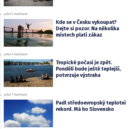
před 5 hodinami
Kde se v Česku vykoupat?
Dejte si pozor. Na několika
místech platí zákaz
před 6 hodinami
Tropické počasí je zpět.
Pondělí bude ještě teplejší,
potvrzuje výstraha
před 7 hodinami
Padl středoevropský teplotní
rekord. Má ho Slovensko