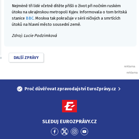
Nejméně tři lidé včetně dítěte přišli o život při nočním ruském
útoku na ukrajinskou metropoli Kyjev. Informovala o tom britská
stanice
BBC
. Moskva tak pokračuje v sérii ničivých a smrtících
útoků na hlavní město sousední země.
Zdroj: Lucie Podzimková
DALŠÍ ZPRÁVY
Proč důvěřovat zpravodajství EuroZprávy.cz
SLEDUJ EUROZPRÁVY.CZ
Přejít
Přejít
Přejít
Přejít