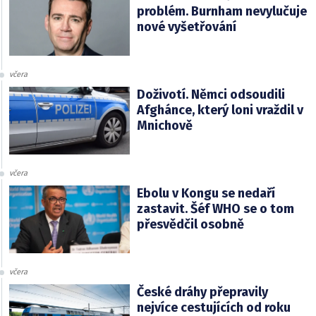
problém. Burnham nevylučuje
nové vyšetřování
včera
Doživotí. Němci odsoudili
Afghánce, který loni vraždil v
Mnichově
včera
Ebolu v Kongu se nedaří
zastavit. Šéf WHO se o tom
přesvědčil osobně
včera
České dráhy přepravily
nejvíce cestujících od roku