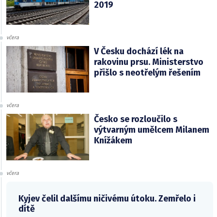
2019
včera
V Česku dochází lék na
rakovinu prsu. Ministerstvo
přišlo s neotřelým řešením
včera
Česko se rozloučilo s
výtvarným umělcem Milanem
Knížákem
včera
Kyjev čelil dalšímu ničivému útoku. Zemřelo i
dítě