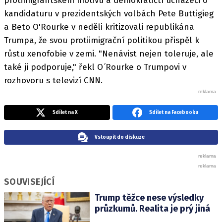
protimigrantském motivu a demokratičtí uchazeči o
kandidaturu v prezidentských volbách Pete Buttigieg
a Beto O'Rourke v neděli kritizovali republikána
Trumpa, že svou protiimigrační politikou přispěl k
růstu xenofobie v zemi. "Nenávist nejen toleruje, ale
také ji podporuje," řekl O ́Rourke o Trumpovi v
rozhovoru s televizí CNN.
Sdílet na X
Sdílet na Facebooku
Vstoupit do diskuze
SOUVISEJÍCÍ
Trump těžce nese výsledky
průzkumů. Realita je prý jiná