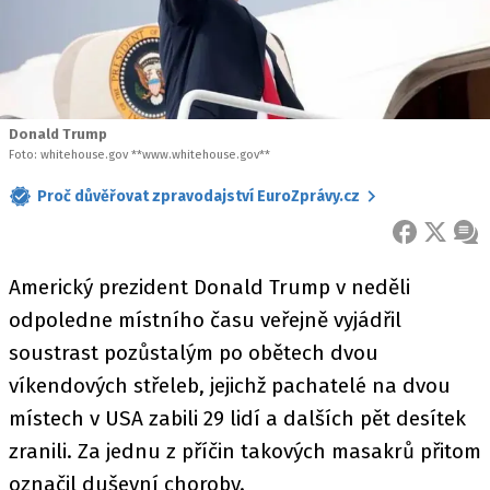
Donald Trump
Foto: whitehouse.gov **www.whitehouse.gov**
Proč důvěřovat zpravodajství EuroZprávy.cz
FACEBOOK
X
ZPR
Americký prezident Donald Trump v neděli
odpoledne místního času veřejně vyjádřil
soustrast pozůstalým po obětech dvou
víkendových střeleb, jejichž pachatelé na dvou
místech v USA zabili 29 lidí a dalších pět desítek
zranili. Za jednu z příčin takových masakrů přitom
označil duševní choroby.