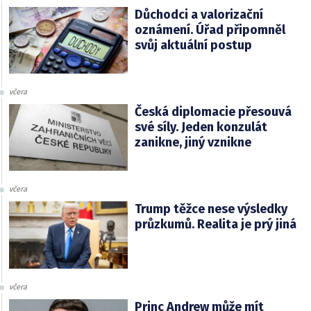
Důchodci a valorizační
oznámení. Úřad připomněl
svůj aktuální postup
včera
Česká diplomacie přesouvá
své síly. Jeden konzulát
zanikne, jiný vznikne
včera
Trump těžce nese výsledky
průzkumů. Realita je prý jiná
včera
Princ Andrew může mít