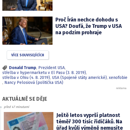
Proč Írán nechce dohodu s
USA? Doufá, že Trump v USA
na podzim prohraje
VÍCE SOUVISEJÍCÍCH
Donald Trump
,
Prezident USA
,
střelba v hypermarketu v El Pasu (3. 8. 2019)
,
střelba v Ohiu (4. 8. 2019)
,
USA (Spojené státy americké)
,
xenofobie
,
Nancy Pelosiová (politička USA)
AKTUÁLNĚ SE DĚJE
před 47 minutami
Ještě letos vyprší platnost
téměř 300 tisíc řidičáků. Na
úřad kvůli výměně nemusíte