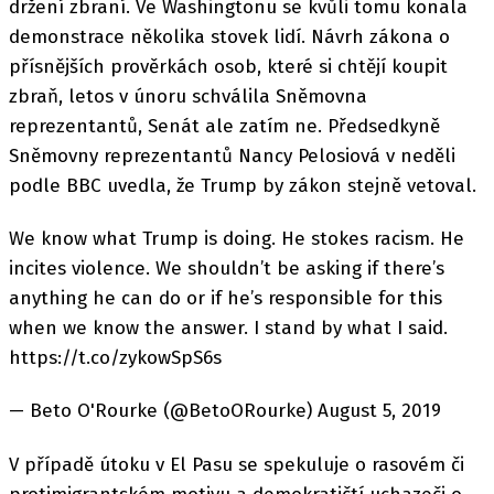
držení zbraní. Ve Washingtonu se kvůli tomu konala
demonstrace několika stovek lidí. Návrh zákona o
přísnějších prověrkách osob, které si chtějí koupit
zbraň, letos v únoru schválila Sněmovna
reprezentantů, Senát ale zatím ne. Předsedkyně
Sněmovny reprezentantů Nancy Pelosiová v neděli
podle BBC uvedla, že Trump by zákon stejně vetoval.
We know what Trump is doing. He stokes racism. He
incites violence. We shouldn’t be asking if there’s
anything he can do or if he’s responsible for this
when we know the answer. I stand by what I said.
https://t.co/zykowSpS6s
— Beto O'Rourke (@BetoORourke) August 5, 2019
V případě útoku v El Pasu se spekuluje o rasovém či