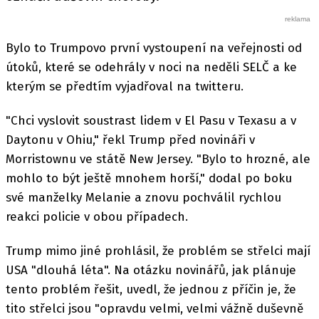
Bylo to Trumpovo první vystoupení na veřejnosti od
útoků, které se odehrály v noci na neděli SELČ a ke
kterým se předtím vyjadřoval na twitteru.
"Chci vyslovit soustrast lidem v El Pasu v Texasu a v
Daytonu v Ohiu," řekl Trump před novináři v
Morristownu ve státě New Jersey. "Bylo to hrozné, ale
mohlo to být ještě mnohem horší," dodal po boku
své manželky Melanie a znovu pochválil rychlou
reakci policie v obou případech.
Trump mimo jiné prohlásil, že problém se střelci mají
USA "dlouhá léta". Na otázku novinářů, jak plánuje
tento problém řešit, uvedl, že jednou z příčin je, že
tito střelci jsou "opravdu velmi, velmi vážně duševně