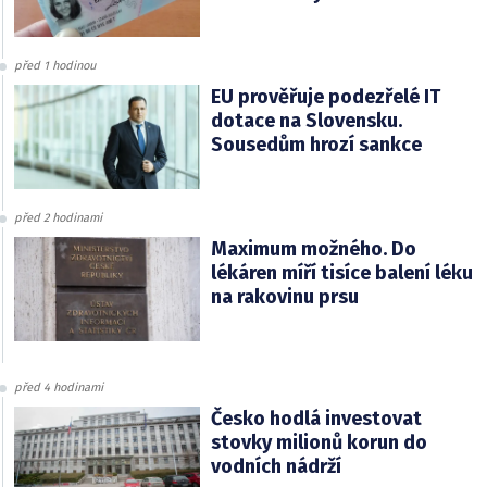
před 1 hodinou
EU prověřuje podezřelé IT
dotace na Slovensku.
Sousedům hrozí sankce
před 2 hodinami
Maximum možného. Do
lékáren míří tisíce balení léku
na rakovinu prsu
před 4 hodinami
Česko hodlá investovat
stovky milionů korun do
vodních nádrží