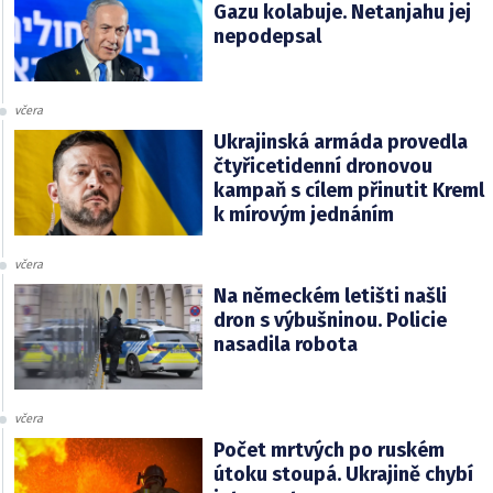
Gazu kolabuje. Netanjahu jej
nepodepsal
včera
Ukrajinská armáda provedla
čtyřicetidenní dronovou
kampaň s cílem přinutit Kreml
k mírovým jednáním
včera
Na německém letišti našli
dron s výbušninou. Policie
nasadila robota
včera
Počet mrtvých po ruském
útoku stoupá. Ukrajině chybí