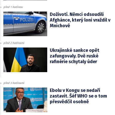
před 1 hodinou
Doživotí. Němci odsoudili
Afghánce, který loni vraždil v
Mnichově
před 2 hodinami
Ukrajinské sankce opět
zafungovaly. Dvě ruské
rafinérie schytaly úder
před 3 hodinami
Ebolu v Kongu se nedaří
zastavit. Šéf WHO se o tom
přesvědčil osobně