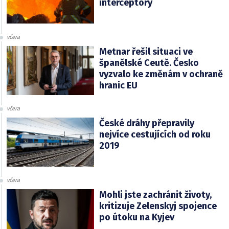
interceptory
včera
Metnar řešil situaci ve
španělské Ceutě. Česko
vyzvalo ke změnám v ochraně
hranic EU
včera
České dráhy přepravily
nejvíce cestujících od roku
2019
včera
Mohli jste zachránit životy,
kritizuje Zelenskyj spojence
po útoku na Kyjev