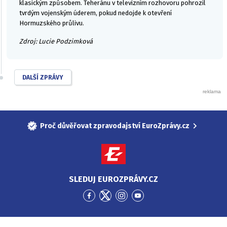
klasickým způsobem. Teheránu v televizním rozhovoru pohrozil
tvrdým vojenským úderem, pokud nedojde k otevření
Hormuzského průlivu.
Zdroj: Lucie Podzimková
DALŠÍ ZPRÁVY
Proč důvěřovat zpravodajství EuroZprávy.cz
SLEDUJ EUROZPRÁVY.CZ
Přejít
Přejít
Přejít
Přejít
na
na
na
na
Facebook
Twitter
Instagram
YouTube