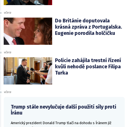
včera
Do Británie doputovala
krásná zpráva z Portugalska.
Eugenie porodila holčičku
včera
Policie zahájila trestní řízení
kvůli nehodě poslance Filipa
Turka
včera
Trump stále nevylučuje další použití síly proti
Íránu
Americký prezident Donald Trump tlačí na dohodu s Íránem již