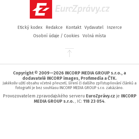
EuroZprávy.cz
Etický kodex
Redakce
Kontakt
Vydavatel
Inzerce
Osobní údaje / Cookies
Volná místa
Přejít
na
začátek
stránky
Copyright © 2009—2026 INCORP MEDIA GROUP s.r.o., a
dodavatelé INCORP images, Profimedia a ČTK.
Jakékoliv užití obsahu včetně převzetí, šíření či dalšího zpřístupňování článků a
fotografií je bez souhlasu INCORP MEDIA GROUP s.r.o. zakázáno.
Provozovatelem zpravodajského serveru
EuroZprávy.cz
je
INCORP
MEDIA GROUP s.r.o.
, IC:
118 23 054
.