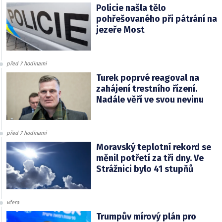
Policie našla tělo
pohřešovaného při pátrání na
jezeře Most
před 7 hodinami
Turek poprvé reagoval na
zahájení trestního řízení.
Nadále věří ve svou nevinu
před 7 hodinami
Moravský teplotní rekord se
měnil potřetí za tři dny. Ve
Strážnici bylo 41 stupňů
včera
Trumpův mírový plán pro