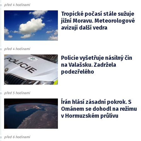
před 4 hodinami
Tropické počasí stále sužuje
jižní Moravu. Meteorologové
avizují další vedra
před 4 hodinami
Policie vyšetřuje násilný čin
na Valašsku. Zadržela
podezřelého
před 5 hodinami
Írán hlásí zásadní pokrok. S
Ománem se dohodl na režimu
v Hormuzském průlivu
před 6 hodinami