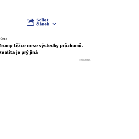
Sdílet
článek
včera
Trump těžce nese výsledky průzkumů.
Realita je prý jiná