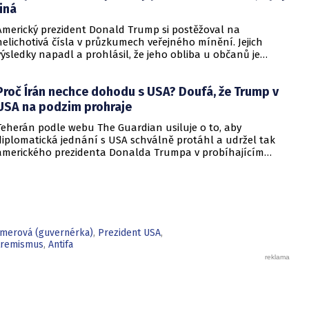
jiná
Americký prezident Donald Trump si postěžoval na
nelichotivá čísla v průzkumech veřejného mínění. Jejich
výsledky napadl a prohlásil, že jeho obliba u občanů je
vysoká. Trump dokonce vyjmenoval důvody, proč by tomu tak
mělo být.
Proč Írán nechce dohodu s USA? Doufá, že Trump v
USA na podzim prohraje
Teherán podle webu The Guardian usiluje o to, aby
diplomatická jednání s USA schválně protáhl a udržel tak
amerického prezidenta Donalda Trumpa v probíhajícím
konfliktu až do podzimních voleb do Kongresu. Cílem íránské
strany je uštědřit americkému prezidentovi politickou ránu,
která by se mohla vyrovnat krizi s americkými teheránskými
rukojmími za prezidenta Jimmyho Cartera.
tmerová (guvernérka)
,
Prezident USA
,
tremismus
,
Antifa