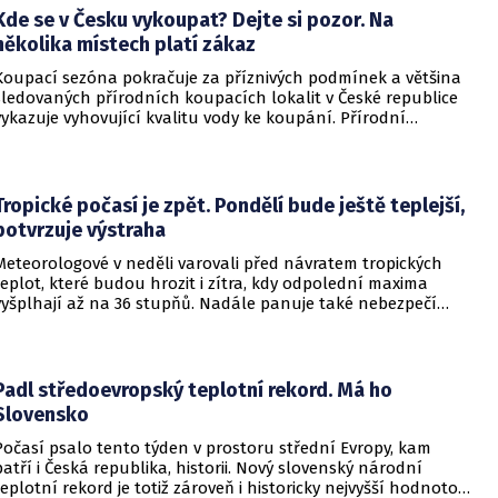
Kde se v Česku vykoupat? Dejte si pozor. Na
několika místech platí zákaz
Koupací sezóna pokračuje za příznivých podmínek a většina
sledovaných přírodních koupacích lokalit v České republice
vykazuje vyhovující kvalitu vody ke koupání. Přírodní
koupací vody nadále představují oblíbené místo letní
rekreace a v uplynulém týdnu se na jejich zvýšené
návštěvnosti podílelo také velmi teplé počasí s teplotami
často přesahujícími 30 °C.
Tropické počasí je zpět. Pondělí bude ještě teplejší,
potvrzuje výstraha
Meteorologové v neděli varovali před návratem tropických
teplot, které budou hrozit i zítra, kdy odpolední maxima
vyšplhají až na 36 stupňů. Nadále panuje také nebezpečí
požárů, vyplývá z výstrahy Českého hydrometeorologického
ústavu (ČHMÚ).
Padl středoevropský teplotní rekord. Má ho
Slovensko
Počasí psalo tento týden v prostoru střední Evropy, kam
patří i Česká republika, historii. Nový slovenský národní
teplotní rekord je totiž zároveň i historicky nejvyšší hodnotou