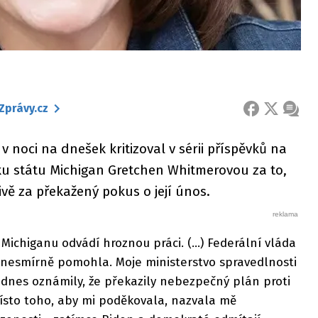
Zprávy.cz
FACEBOOK
X
ZPRÁ
 noci na dnešek kritizoval v sérii příspěvků na
u státu Michigan Gretchen Whitmerovou za to,
vě za překažený pokus o její únos.
ichiganu odvádí hroznou práci. (...) Federální vláda
 nesmírně pomohla. Moje ministerstvo spravedlnosti
y dnes oznámily, že překazily nebezpečný plán proti
ísto toho, aby mi poděkovala, nazvala mě