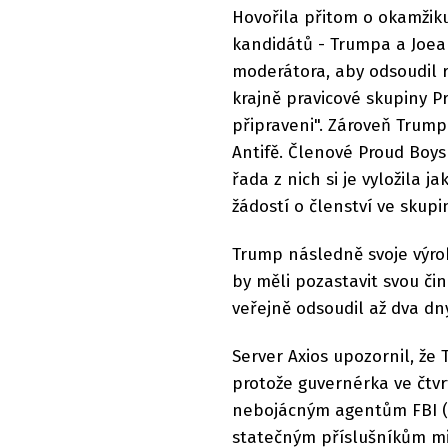
Hovořila přitom o okamžiku
kandidátů - Trumpa a Joea 
moderátora, aby odsoudil r
krajně pravicové skupiny Pr
připraveni". Zároveň Trump 
Antifě. Členové Proud Boys
řada z nich si je vyložila 
žádostí o členství ve skupi
Trump následně svoje výroky
by měli pozastavit svou či
veřejně odsoudil až dva dn
Server Axios upozornil, že
protože guvernérka ve čtv
nebojácným agentům FBI (F
statečným příslušníkům mic