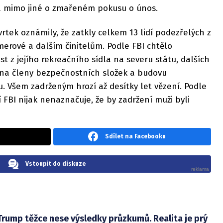
vá mimo jiné o zmařeném pokusu o únos.
rtek oznámily, že zatkly celkem 13 lidí podezřelých z
erové a dalším činitelům. Podle FBI chtělo
t z jejího rekreačního sídla na severu státu, dalších
 na členy bezpečnostních složek a budovu
 Všem zadrženým hrozí až desítky let vězení. Podle
FBI nijak nenaznačuje, že by zadržení muži byli
Sdílet na Facebooku
Vstoupit do diskuze
Trump těžce nese výsledky průzkumů. Realita je prý