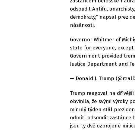
zastáncem bělošské nadřaz
odsoudit Antifu, anarchisty
demokraty," napsal prezide
násilnosti.
Governor Whitmer of Michi
state for everyone, except
Government provided treme
Justice Department and Fe
— Donald J. Trump (@real
Trump reagoval na dřívějš
obvinila, že svými výroky p
minulý týden stál preziden
odmítl odsoudit zastánce 
jsou ty dvě ozbrojené milic