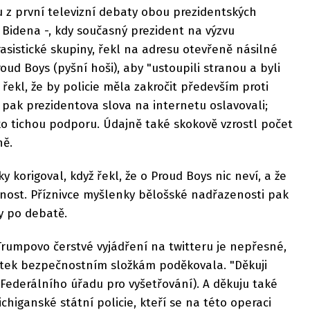
 z první televizní debaty obou prezidentských
Bidena -, kdy současný prezident na výzvu
asistické skupiny, řekl na adresu otevřeně násilné
oud Boys (pyšní hoši), aby "ustoupili stranou a byli
řekl, že by policie měla zakročit především proti
 pak prezidentova slova na internetu oslavovali;
jako tichou podporu. Údajně také skokově vzrostl počet
ně.
 korigoval, když řekl, že o Proud Boys nic neví, a že
nnost. Příznivce myšlenky bělošské nadřazenosti pak
y po debatě.
 Trumpovo čerstvé vyjádření na twitteru je nepřesné,
rtek bezpečnostním složkám poděkovala. "Děkuji
ederálního úřadu pro vyšetřování). A děkuju také
higanské státní policie, kteří se na této operaci