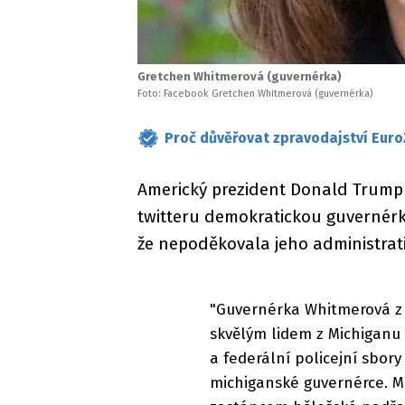
Gretchen Whitmerová (guvernérka)
Foto: Facebook Gretchen Whitmerová (guvernérka)
Proč důvěřovat zpravodajství Euro
Americký prezident Donald Trump v
twitteru demokratickou guvernérk
že nepoděkovala jeho administrati
"Guvernérka Whitmerová z M
skvělým lidem z Michiganu
a federální policejní sbor
michiganské guvernérce. M