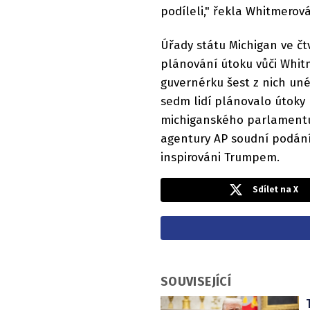
podíleli," řekla Whitmero
Úřady státu Michigan ve čtv
plánování útoku vůči Whitm
guvernérku šest z nich unés
sedm lidí plánovalo útoky
michiganského parlamentu.
agentury AP soudní podání 
inspirováni Trumpem.
Sdílet na X
SOUVISEJÍCÍ