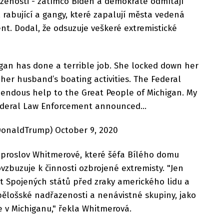
enosti - zatímco Biden a demokraté odmítají
, rabující a gangy, které zapalují města vedená
nt. Dodal, že odsuzuje veškeré extremistické
gan has done a terrible job. She locked down her
 her husband’s boating activities. The Federal
ndous help to the Great People of Michigan. My
deral Law Enforcement announced...
DonaldTrump) October 9, 2020
í proslov Whitmerové, které šéfa Bílého domu
ovzbuzuje k činnosti ozbrojené extremisty. "Jen
t Spojených států před zraky amerického lidu a
bělošské nadřazenosti a nenávistné skupiny, jako
e v Michiganu," řekla Whitmerová.