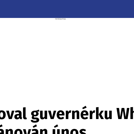
zoval guvernérku W
lánován únos