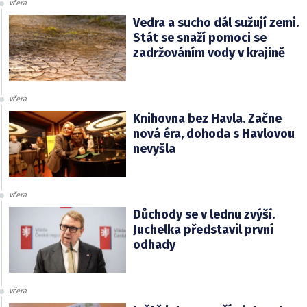
včera
Vedra a sucho dál sužují zemi.
Stát se snaží pomoci se
zadržováním vody v krajině
včera
Knihovna bez Havla. Začne
nová éra, dohoda s Havlovou
nevyšla
včera
Důchody se v lednu zvýší.
Juchelka představil první
odhady
včera