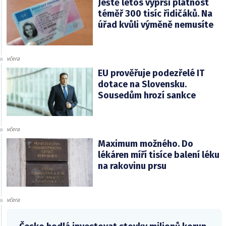
Ještě letos vyprší platnost
téměř 300 tisíc řidičáků. Na
úřad kvůli výměně nemusíte
včera
EU prověřuje podezřelé IT
dotace na Slovensku.
Sousedům hrozí sankce
včera
Maximum možného. Do
lékáren míří tisíce balení léku
na rakovinu prsu
včera