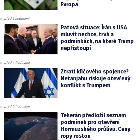
Evropa
před 3 hodinami
Patová situace: Írán s USA
mluvit nechce, trvá a
podmínkách, na které Trump
nepřistoupí
před 4 hodinami
Ztratí klíčového spojence?
Netanjahu riskuje otevřený
konflikt s Trumpem
před 5 hodinami
Teherán předložil seznam
podmínek pro otevření
Hormuzského průlivu. Ceny
ropy rostou