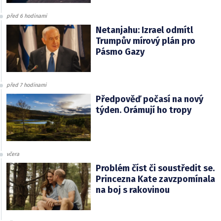
před 6 hodinami
Netanjahu: Izrael odmítl
Trumpův mírový plán pro
Pásmo Gazy
před 7 hodinami
Předpověď počasí na nový
týden. Orámují ho tropy
včera
Problém číst či soustředit se.
Princezna Kate zavzpomínala
na boj s rakovinou