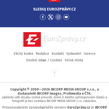
SLEDUJ EUROZPRÁVY.CZ
Přejít
Přejít
Přejít
Přejít
na
na
na
na
Facebook
Twitter
Instagram
YouTube
EuroZprávy.cz
Etický kodex
Redakce
Kontakt
Vydavatel
Inzerce
Osobní údaje / Cookies
Volná místa
Přejít
na
začátek
stránky
Copyright © 2009—2026 INCORP MEDIA GROUP s.r.o., a
dodavatelé INCORP images, Profimedia a ČTK.
Jakékoliv užití obsahu včetně převzetí, šíření či dalšího zpřístupňování článků a
fotografií je bez souhlasu INCORP MEDIA GROUP s.r.o. zakázáno.
Provozovatelem zpravodajského serveru
EuroZprávy.cz
je
INCORP