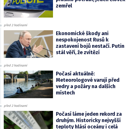
zemřel
před 2 hodinami
Ekonomické škody ani
nespokojenost Rusů k
zastavení bojů nestačí. Putin
stál věří, že zvítězí
před 2 hodinami
Počasí aktuálně:
Meteorologové varují před
vedry a požáry na dalších
místech
před 2 hodinami
Počasí láme jeden rekord za
druhým. Historicky nejvyšší
teploty hlásí oceány i celá