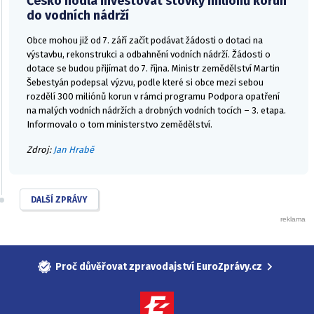
Česko hodlá investovat stovky milionů korun
do vodních nádrží
Obce mohou již od 7. září začít podávat žádosti o dotaci na
výstavbu, rekonstrukci a odbahnění vodních nádrží. Žádosti o
dotace se budou přijímat do 7. října. Ministr zemědělství Martin
Šebestyán podepsal výzvu, podle které si obce mezi sebou
rozdělí 300 miliónů korun v rámci programu Podpora opatření
na malých vodních nádržích a drobných vodních tocích – 3. etapa.
Informovalo o tom ministerstvo zemědělství.
Zdroj:
Jan Hrabě
DALŠÍ ZPRÁVY
Proč důvěřovat zpravodajství EuroZprávy.cz