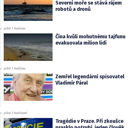
Severní moře se stává rájem
robotů a dronů
před 1 hodinou
Čína kvůli mohutnému tajfunu
evakuovala milion lidí
před 1 hodinou
Zemřel legendární spisovatel
Vladimír Páral
před 2 hodinami
Tragédie v Praze. Při zkoušce
prasklo potrubí, jeden člověk