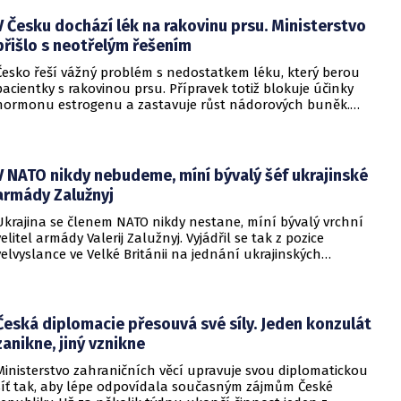
V Česku dochází lék na rakovinu prsu. Ministerstvo
přišlo s neotřelým řešením
Česko řeší vážný problém s nedostatkem léku, který berou
pacientky s rakovinou prsu. Přípravek totiž blokuje účinky
hormonu estrogenu a zastavuje růst nádorových buněk.
Pomoci má zvláštní léčebný program, který připravilo
ministerstvo zdravotnictví.
V NATO nikdy nebudeme, míní bývalý šéf ukrajinské
armády Zalužnyj
Ukrajina se členem NATO nikdy nestane, míní bývalý vrchní
velitel armády Valerij Zalužnyj. Vyjádřil se tak z pozice
velvyslance ve Velké Británii na jednání ukrajinských
diplomatů v Kyjevě. Představitele své země nabádal k tomu,
aby se snažila uzavřít jiné aliance.
Česká diplomacie přesouvá své síly. Jeden konzulát
zanikne, jiný vznikne
Ministerstvo zahraničních věcí upravuje svou diplomatickou
síť tak, aby lépe odpovídala současným zájmům České