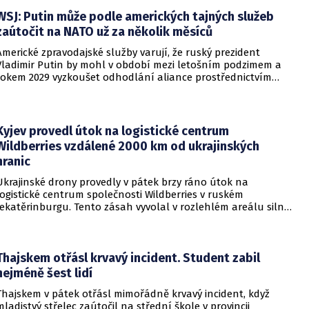
WSJ: Putin může podle amerických tajných služeb
zaútočit na NATO už za několik měsíců
Americké zpravodajské služby varují, že ruský prezident
Vladimir Putin by mohl v období mezi letošním podzimem a
rokem 2029 vyzkoušet odhodlání aliance prostřednictvím
omezeného útoku. Cílem takových kroků by nebylo zabrání
území, ale snaha otestovat, zda členské státy dodrží své
závazky o kolektivní obraně. Tyto znepokojivé scénáře
přicházejí v době, kdy Moskva čelí rostoucímu tlaku kvůli
Kyjev provedl útok na logistické centrum
situaci na ukrajinské frontě. Masivní škody, které ukrajinské
Wildberries vzdálené 2000 km od ukrajinských
drony způsobují ruskému zázemí, totiž Kreml zahnaly do
hranic
kouta.
Ukrajinské drony provedly v pátek brzy ráno útok na
logistické centrum společnosti Wildberries v ruském
Jekatěrinburgu. Tento zásah vyvolal v rozlehlém areálu silný
požár a potvrdil rostoucí dosah ukrajinských bezpilotních
systémů hluboko v ruském vnitrozemí. Společnost posléze
potvrdila, že zasažené zařízení spravuje společný podnik
RWB, který řídí veškeré logistické operace.
Thajskem otřásl krvavý incident. Student zabil
nejméně šest lidí
Thajskem v pátek otřásl mimořádně krvavý incident, když
mladistvý střelec zaútočil na střední škole v provincii