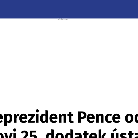
eprezident Pence o
vi 25. dodatek úst