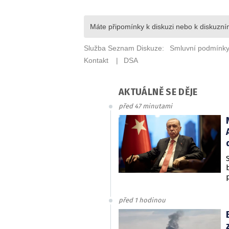
AKTUÁLNĚ SE DĚJE
před 47 minutami
před 1 hodinou