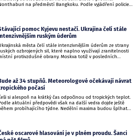
Nonthaburi na předměstí Bangkoku. Podle vyjádření policie
začalo násilné řádění poté, co podezřelý čtrnáctiletý chlapec
údajně usmrtil své prarodiče v jejich domě a následně zamířil
do vzdělávací instituce.
Stávající pomoc Kyjevu nestačí. Ukrajina čelí stále
intenzivnějším ruským úderům
Ukrajinská města čelí stále intenzivnějším úderům ze strany
ruských ozbrojených sil, které naplno využívají zranitelnosti
místní protivzdušné obrany. Moskva totiž v posledních
měsících masivně sází na balistické rakety. Tyto zbraně
dopadají na hustě obydlené oblasti s minimálním nebo
dokonce žádným varováním předem, což civilnímu
obyvatelstvu dává jen pramalou šanci se včas ukrýt.
Bude až 34 stupňů. Meteorologové očekávají návrat
tropického počasí
Češi si alespoň na krátký čas odpočinou od tropických teplot.
Podle aktuální předpovědi však na další vedra dojde ještě
během probíhajícího týdne. Nedělní maxima budou šplhat
výrazně přes 30 stupňů.
České oscarové hlasování je v plném proudu. Šanci
má pět filmů