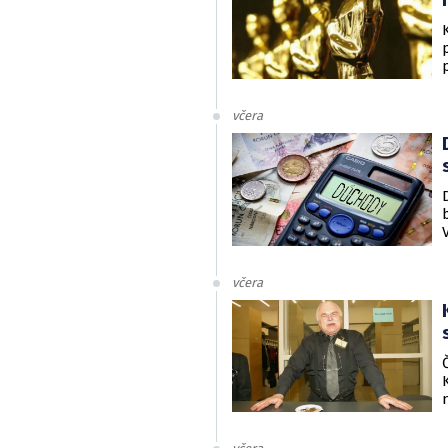
včera
včera