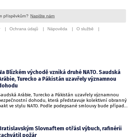
Na Blízkém východě vzniká druhé NATO. Saudská
Arábie, Turecko a Pákistán uzavřely významnou
dohodu
Saudská Arábie, Turecko a Pákistán uzavřely významnou
bezpečnostní dohodu, která představuje kolektivní obranný
pakt ve stylu NATO. Podle podepsané smlouvy bude případný
útok na některou z těchto tří zemí považován za útok na
všechny členy aliance, což má posílit odstrašující sílu v
regionu.
Bratislavským Slovnaftem otřásl výbuch, rafinérii
zachvátil požár