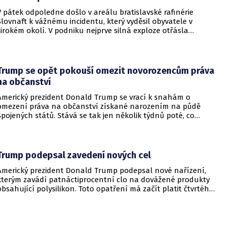
V pátek odpoledne došlo v areálu bratislavské rafinérie
Slovnaft k vážnému incidentu, který vyděsil obyvatele v
širokém okolí. V podniku nejprve silná exploze otřásla
budovami a následně vypukl rozsáhlý požár.
Trump se opět pokouší omezit novorozencům práva
na občanství
Americký prezident Donald Trump se vrací k snahám o
omezení práva na občanství získané narozením na půdě
Spojených států. Stává se tak jen několik týdnů poté, co
Nejvyšší soud Spojených států odmítl jeho předchozí plošší
pokus o zrušení této dlouholeté praxe.
Trump podepsal zavedení nových cel
Americký prezident Donald Trump podepsal nové nařízení,
kterým zavádí patnáctiprocentní clo na dovážené produkty
obsahující polysilikon. Toto opatření má začít platit čtvrtého
prosince a jeho hlavním úkolem je podpořit domácí
dodavatelské řetězce v oblasti mikročipů i solárních panelů.