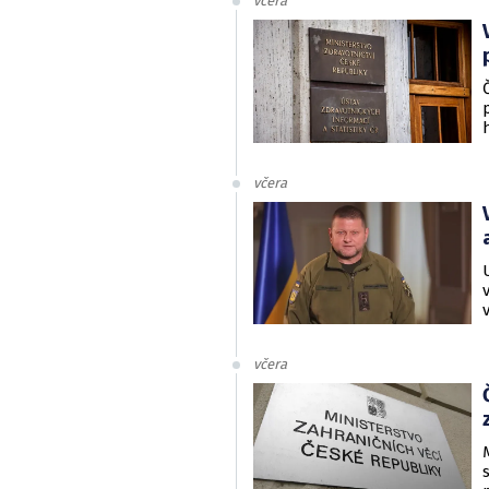
včera
včera
včera