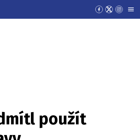
Přejít
Přejít
Přejít
MEN
na
na
na
Facebook
Twitter
Instagra
dmítl použít
avy