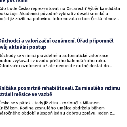
Kdo bude Česko reprezentovat na Oscarech? Výběr kandidáta
pokračuje. Akademici původně vybírali z deseti snímků a
počet již zúžili na polovinu. Informovala o tom Česká filmová
a televizní akademie.
Důchodci a valorizační oznámení. Úřad připomněl
svůj aktuální postup
Důchody se v rámci pravidelné a automatické valorizace
budou zvyšovat i v úvodu příštího kalendářního roku.
Valorizační oznámení už ale nemusíte nutně dostat do
schránky. Pokud ho člověk chce mít na papíře, může si o něj
požádat.
Knížáka posmrtně rehabilitovali. Za minulého režimu
strávil měsíce ve vazbě
Česko se v pátek - tedy již zítra - rozloučí s Milanem
Knížákem. Rodina zesnulého umělce obdržela během
náročného období alespoň jednu dobrou zprávu. Jeden z
pražských obvodních soudů Knížáka definitivně rehabilitoval
za vazební stíhání v dobách komunistického režimu.