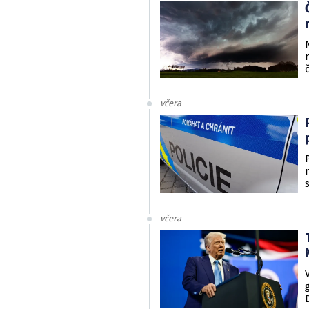
včera
včera