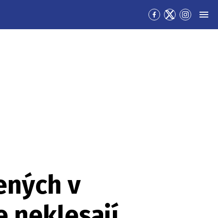
Přejít
Přejít
Přejít
MEN
na
na
na
Facebook
Twitter
Instagra
ených v
e neklesají