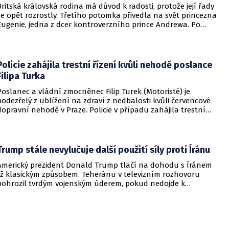
Britská královská rodina má důvod k radosti, protože její řady
se opět rozrostly. Třetího potomka přivedla na svět princezna
Eugenie, jedna z dcer kontroverzního prince Andrewa. Po
dvou chlapcích se dočkala i holčičky.
Policie zahájila trestní řízení kvůli nehodě poslance
Filipa Turka
Poslanec a vládní zmocněnec Filip Turek (Motoristé) je
podezřelý z ublížení na zdraví z nedbalosti kvůli červencové
dopravní nehodě v Praze. Policie v případu zahájila trestní
řízení a zároveň nařídila znalecké zkoumání. Nikdo zatím
nebyl obviněn.
Trump stále nevylučuje další použití síly proti Íránu
Americký prezident Donald Trump tlačí na dohodu s Íránem
již klasickým způsobem. Teheránu v televizním rozhovoru
pohrozil tvrdým vojenským úderem, pokud nedojde k
otevření Hormuzského průlivu.