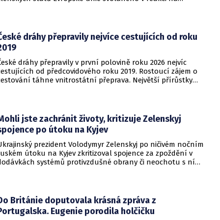
migrační situaci ve španělské exklávě Ceuta. Hlavním
tématem byl aktuální vývoj, přijatá opatření i další postup
při ochraně vnějších hranic Evropské unie.
České dráhy přepravily nejvíce cestujících od roku
2019
České dráhy přepravily v první polovině roku 2026 nejvíc
cestujících od předcovidového roku 2019. Rostoucí zájem o
cestování táhne vnitrostátní přeprava. Největší přírůstky
cestujících zaznamenal dopravce v rámci regionálních
dopravních systémů a na vybraných dálkových linkách s
velkým konkurenčním potenciálem, především v porovnání s
individuálním motorismem.
Mohli jste zachránit životy, kritizuje Zelenskyj
spojence po útoku na Kyjev
Ukrajinský prezident Volodymyr Zelenskyj po ničivém nočním
ruském útoku na Kyjev zkritizoval spojence za zpoždění v
dodávkách systémů protivzdušné obrany či neochotu s ní
pomoci. Podle Zelenského by mělo dojít i k uvalení dalších
sankcí na Rusko.
Do Británie doputovala krásná zpráva z
Portugalska. Eugenie porodila holčičku