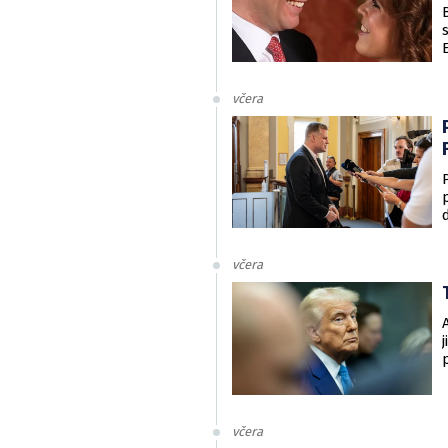
včera
včera
včera