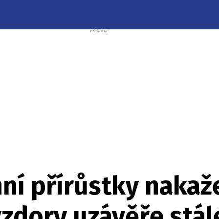
ní přírůstky nakaž
zdory uzávěře stál