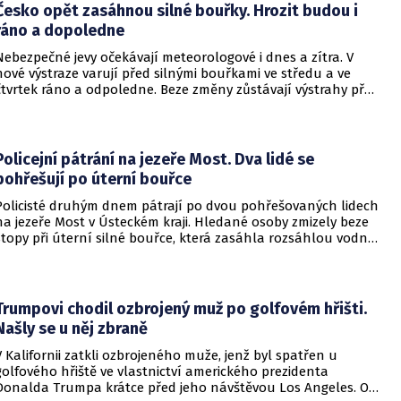
Česko opět zasáhnou silné bouřky. Hrozit budou i
ráno a dopoledne
Nebezpečné jevy očekávají meteorologové i dnes a zítra. V
nové výstraze varují před silnými bouřkami ve středu a ve
čtvrtek ráno a odpoledne. Beze změny zůstávají výstrahy před
vysokými teplotami a rizikem vzniku a šíření požárů.
Policejní pátrání na jezeře Most. Dva lidé se
pohřešují po úterní bouřce
Policisté druhým dnem pátrají po dvou pohřešovaných lidech
na jezeře Most v Ústeckém kraji. Hledané osoby zmizely beze
stopy při úterní silné bouřce, která zasáhla rozsáhlou vodní
plochu v Mostě. Do akce jdou i potápěči.
Trumpovi chodil ozbrojený muž po golfovém hřišti.
Našly se u něj zbraně
V Kalifornii zatkli ozbrojeného muže, jenž byl spatřen u
golfového hřiště ve vlastnictví amerického prezidenta
Donalda Trumpa krátce před jeho návštěvou Los Angeles. O