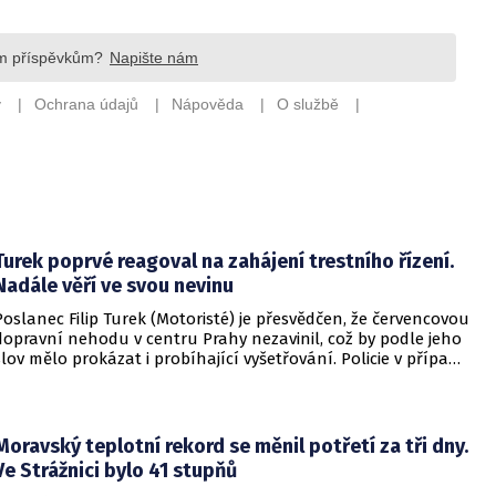
Turek poprvé reagoval na zahájení trestního řízení.
Nadále věří ve svou nevinu
Poslanec Filip Turek (Motoristé) je přesvědčen, že červencovou
dopravní nehodu v centru Prahy nezavinil, což by podle jeho
slov mělo prokázat i probíhající vyšetřování. Policie v případu
zahájila trestní řízení a zároveň nařídila znalecké zkoumání.
Nikdo zatím nebyl obviněn.
Moravský teplotní rekord se měnil potřetí za tři dny.
Ve Strážnici bylo 41 stupňů