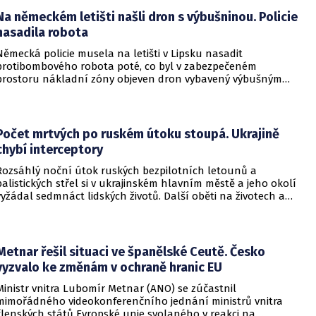
Na německém letišti našli dron s výbušninou. Policie
nasadila robota
Německá policie musela na letišti v Lipsku nasadit
protibombového robota poté, co byl v zabezpečeném
prostoru nákladní zóny objeven dron vybavený výbušným
zařízením. Incident se odehrál v bezprostřední blízkosti
ukrajinského nákladního letounu a vyžádal si dočasné
přerušení provozu i odklonění několika letů.
Počet mrtvých po ruském útoku stoupá. Ukrajině
chybí interceptory
Rozsáhlý noční útok ruských bezpilotních letounů a
balistických střel si v ukrajinském hlavním městě a jeho okolí
vyžádal sedmnáct lidských životů. Další oběti na životech a
desítky zraněných hlásí také regiony Charkiv a Doněck,
přičemž celková bilance dosavadních střetů vzrostla na
nejméně dvacet jedna mrtvých.
Metnar řešil situaci ve španělské Ceutě. Česko
vyzvalo ke změnám v ochraně hranic EU
Ministr vnitra Lubomír Metnar (ANO) se zúčastnil
mimořádného videokonferenčního jednání ministrů vnitra
členských států Evropské unie svolaného v reakci na