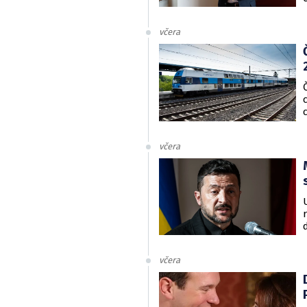
včera
včera
včera