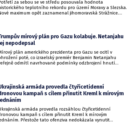
Potřetí za sebou se ve středu posouvala hodnota
historického teplotního rekordu pro území Moravy a Slezska.
Nové maximum opět zaznamenal jihomoravská Strážnice.
Vyvrcholila tak nynější vlna veder, v dalších dnech se
ochladí.
Trumpův mírový plán pro Gazu kolabuje. Netanjahu
jej nepodepsal
Mírový plán amerického prezidenta pro Gazu se ocitl v
ohrožení poté, co izraelský premiér Benjamin Netanjahu
veřejně odmítl navrhované podmínky odzbrojení hnutí
Hamás. Zatímco šéf Bílého domu dříve tvrdil, že Izrael je s
předběžnou dohodou spokojen, izraelská vláda dala jasně
najevo, že finální text nepodepsala.
Ukrajinská armáda provedla čtyřicetidenní
dronovou kampaň s cílem přinutit Kreml k mírovým
jednáním
Ukrajinská armáda provedla rozsáhlou čtyřicetidenní
dronovou kampaň s cílem přinutit Kreml k mírovým
jednáním. Přestože tato ofenziva nedokázala vynutit
okamžité příměří, způsobila obrovské a citelné škody v ruské
ojenské i civilní logistice.