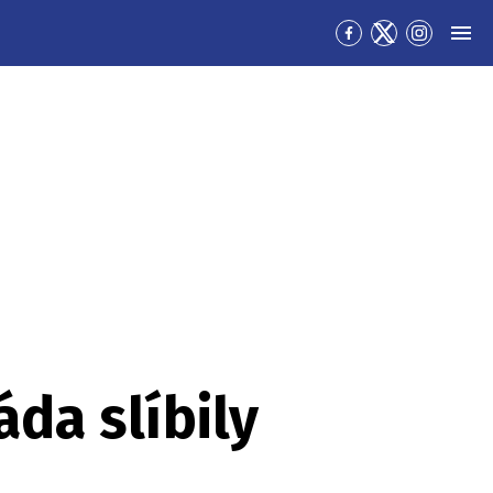
Přejít
Přejít
Přejít
MEN
na
na
na
Facebook
Twitter
Instagra
áda slíbily