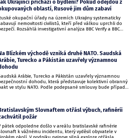
Jak Ukrajinci přichází o bydlení? Pokud odejdou z
okupovaných oblastí, Rusové jim dům zabaví
Ruské okupační úřady na územích Ukrajiny systematicky
zabavují nemovitosti civilistů, kteří před válkou uprchli do
bezpečí. Rozsáhlá investigativní analýza BBC Verify a BBC
Russian odhalila, že od roku 2024 bylo identifikováno k
zabavení nebo již přímo zkonfiskováno přes 34 tisíc domů a
bytů.
Na Blízkém východě vzniká druhé NATO. Saudská
Arábie, Turecko a Pákistán uzavřely významnou
dohodu
Saudská Arábie, Turecko a Pákistán uzavřely významnou
bezpečnostní dohodu, která představuje kolektivní obranný
pakt ve stylu NATO. Podle podepsané smlouvy bude případný
útok na některou z těchto tří zemí považován za útok na
všechny členy aliance, což má posílit odstrašující sílu v
regionu.
Bratislavským Slovnaftem otřásl výbuch, rafinérii
zachvátil požár
V pátek odpoledne došlo v areálu bratislavské rafinérie
Slovnaft k vážnému incidentu, který vyděsil obyvatele v
širokém okolí. V podniku nejprve silná exploze otřásla