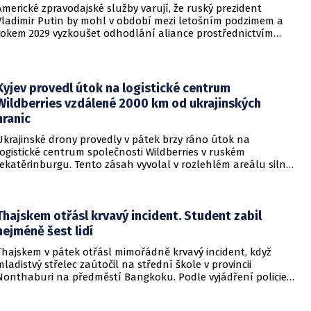
Americké zpravodajské služby varují, že ruský prezident
Vladimir Putin by mohl v období mezi letošním podzimem a
rokem 2029 vyzkoušet odhodlání aliance prostřednictvím
omezeného útoku. Cílem takových kroků by nebylo zabrání
území, ale snaha otestovat, zda členské státy dodrží své
závazky o kolektivní obraně. Tyto znepokojivé scénáře
přicházejí v době, kdy Moskva čelí rostoucímu tlaku kvůli
Kyjev provedl útok na logistické centrum
situaci na ukrajinské frontě. Masivní škody, které ukrajinské
Wildberries vzdálené 2000 km od ukrajinských
drony způsobují ruskému zázemí, totiž Kreml zahnaly do
hranic
kouta.
Ukrajinské drony provedly v pátek brzy ráno útok na
logistické centrum společnosti Wildberries v ruském
Jekatěrinburgu. Tento zásah vyvolal v rozlehlém areálu silný
požár a potvrdil rostoucí dosah ukrajinských bezpilotních
systémů hluboko v ruském vnitrozemí. Společnost posléze
potvrdila, že zasažené zařízení spravuje společný podnik
RWB, který řídí veškeré logistické operace.
Thajskem otřásl krvavý incident. Student zabil
nejméně šest lidí
Thajskem v pátek otřásl mimořádně krvavý incident, když
mladistvý střelec zaútočil na střední škole v provincii
Nonthaburi na předměstí Bangkoku. Podle vyjádření policie
začalo násilné řádění poté, co podezřelý čtrnáctiletý chlapec
údajně usmrtil své prarodiče v jejich domě a následně zamířil