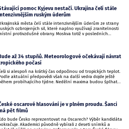
do vzdělávací instituce.
Stávající pomoc Kyjevu nestačí. Ukrajina čelí stále
intenzivnějším ruským úderům
Ukrajinská města čelí stále intenzivnějším úderům ze strany
ruských ozbrojených sil, které naplno využívají zranitelnosti
místní protivzdušné obrany. Moskva totiž v posledních
měsících masivně sází na balistické rakety. Tyto zbraně
dopadají na hustě obydlené oblasti s minimálním nebo
dokonce žádným varováním předem, což civilnímu
obyvatelstvu dává jen pramalou šanci se včas ukrýt.
Bude až 34 stupňů. Meteorologové očekávají návrat
tropického počasí
Češi si alespoň na krátký čas odpočinou od tropických teplot.
Podle aktuální předpovědi však na další vedra dojde ještě
během probíhajícího týdne. Nedělní maxima budou šplhat
výrazně přes 30 stupňů.
České oscarové hlasování je v plném proudu. Šanci
má pět filmů
Kdo bude Česko reprezentovat na Oscarech? Výběr kandidáta
pokračuje. Akademici původně vybírali z deseti snímků a