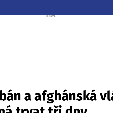
ibán a afghánská vl
má trvat tři dny