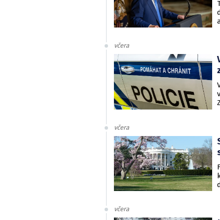
včera
včera
včera