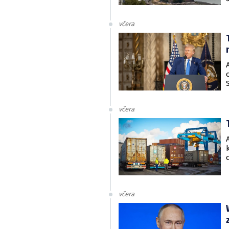
včera
včera
včera