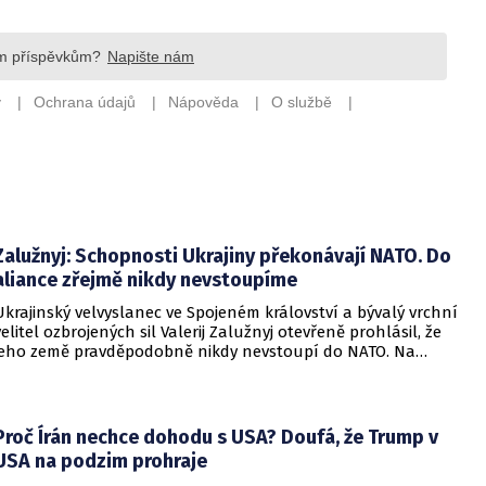
Zalužnyj: Schopnosti Ukrajiny překonávají NATO. Do
aliance zřejmě nikdy nevstoupíme
Ukrajinský velvyslanec ve Spojeném království a bývalý vrchní
velitel ozbrojených sil Valerij Zalužnyj otevřeně prohlásil, že
jeho země pravděpodobně nikdy nevstoupí do NATO. Na
setkání s evropskými velvyslanci uvedl, že se v otázce členství
pohyboval celá léta, avšak současná realita ukazuje, že
alianční standardy jsou pro Kyjev v současné podobě
nedosažitelné.
Proč Írán nechce dohodu s USA? Doufá, že Trump v
USA na podzim prohraje