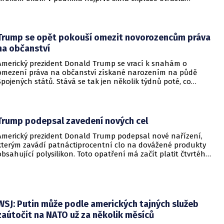
budovami a následně vypukl rozsáhlý požár.
Trump se opět pokouší omezit novorozencům práva
na občanství
Americký prezident Donald Trump se vrací k snahám o
omezení práva na občanství získané narozením na půdě
Spojených států. Stává se tak jen několik týdnů poté, co
Nejvyšší soud Spojených států odmítl jeho předchozí plošší
pokus o zrušení této dlouholeté praxe.
Trump podepsal zavedení nových cel
Americký prezident Donald Trump podepsal nové nařízení,
kterým zavádí patnáctiprocentní clo na dovážené produkty
obsahující polysilikon. Toto opatření má začít platit čtvrtého
prosince a jeho hlavním úkolem je podpořit domácí
dodavatelské řetězce v oblasti mikročipů i solárních panelů.
WSJ: Putin může podle amerických tajných služeb
zaútočit na NATO už za několik měsíců