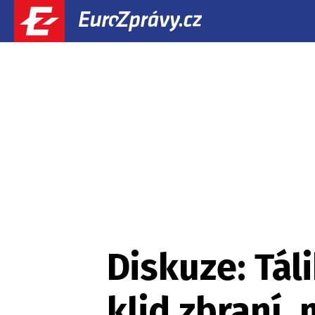
Diskuze: Tál
klid zbraní, 