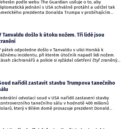
Teherán podle webu The Guardian usiluje o to, aby
diplomatická jednání s USA schválně protáhl a udržel tak
amerického prezidenta Donalda Trumpa v probíhajícím
konfliktu až do podzimních voleb do Kongresu. Cílem íránské
strany je uštědřit americkému prezidentovi politickou ránu,
která by se mohla vyrovnat krizi s americkými teheránskými
rukojmími za prezidenta Jimmyho Cartera.
V Tanvaldu došlo k útoku nožem. Tři lidé jsou
zranění
V pátek odpoledne došlo v Tanvaldu v ulici Horská k
vážnému incidentu, při kterém útočník napadl lidi nožem.
Zásah záchranářů a policie si vyžádal ošetření čtyř zraněných
osob, přičemž tři z nich utrpěly těžká poranění.
Soud nařídil zastavit stavbu Trumpova tanečního
sálu
Federální odvolací soud v USA nařídil zastavení stavby
kontroverzního tanečního sálu v hodnotě 400 milionů
dolarů, který v Bílém domě prosazuje prezident Donald
Trump. Páteční rozhodnutí představuje vážnou překážku pro
administrativu a otevírá cestu k právní bitvě před Nejvyšším
soudem.