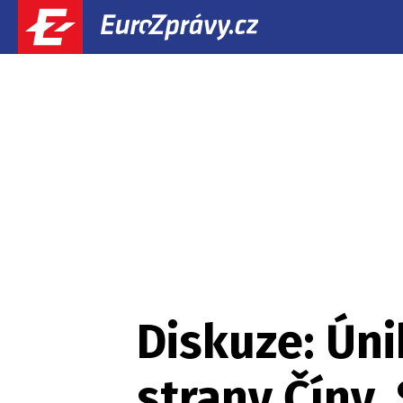
Diskuze: Úni
strany Číny.