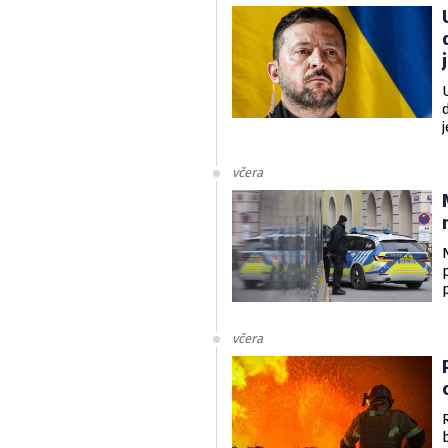
v
včera
včera