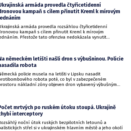
Ukrajinská armáda provedla čtyřicetidenní
dronovou kampaň s cílem přinutit Kreml k mírovým
jednáním
Ukrajinská armáda provedla rozsáhlou čtyřicetidenní
dronovou kampaň s cílem přinutit Kreml k mírovým
jednáním. Přestože tato ofenziva nedokázala vynutit
okamžité příměří, způsobila obrovské a citelné škody v ruské
ojenské i civilní logistice.
Na německém letišti našli dron s výbušninou. Policie
nasadila robota
Německá policie musela na letišti v Lipsku nasadit
protibombového robota poté, co byl v zabezpečeném
prostoru nákladní zóny objeven dron vybavený výbušným
zařízením. Incident se odehrál v bezprostřední blízkosti
ukrajinského nákladního letounu a vyžádal si dočasné
přerušení provozu i odklonění několika letů.
Počet mrtvých po ruském útoku stoupá. Ukrajině
chybí interceptory
Rozsáhlý noční útok ruských bezpilotních letounů a
balistických střel si v ukrajinském hlavním městě a jeho okolí