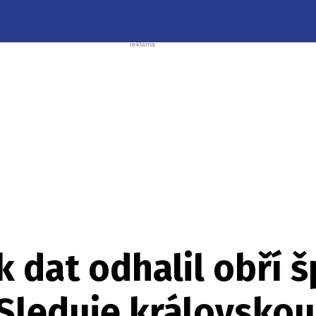
k dat odhalil obří 
 Sleduje královskou