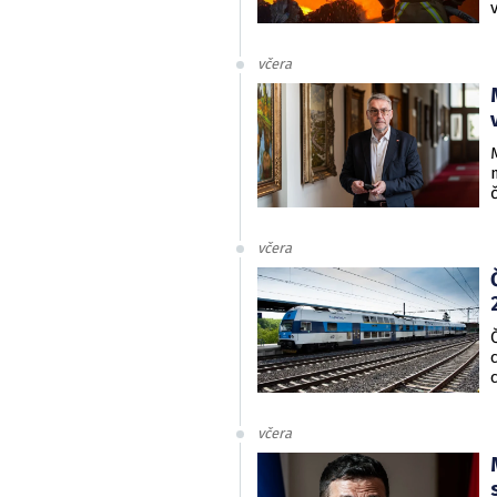
včera
včera
včera