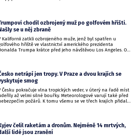
plochu v Mostě. Do akce jdou i potápěči.
Trumpovi chodil ozbrojený muž po golfovém hřišti.
Našly se u něj zbraně
V Kalifornii zatkli ozbrojeného muže, jenž byl spatřen u
golfového hřiště ve vlastnictví amerického prezidenta
Donalda Trumpa krátce před jeho návštěvou Los Angeles. O
incidentu informovala britská stanice BBC.
Česko netrápí jen tropy. V Praze a dvou krajích se
vyskytuje smog
V Česku pokračuje vlna tropických veder, v úterý na řadě míst
udeřily až velmi silné bouřky. Meteorologové varují také před
nebezpečím požárů. K tomu všemu se ve třech krajích přidal
smog. Upozornil na to Český hydrometeorologický ústav
(ČHMÚ).
Kyjev čelil raketám a dronům. Nejméně 14 mrtvých,
další lidé jsou zranění