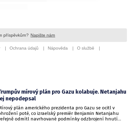
Trumpův mírový plán pro Gazu kolabuje. Netanjahu
jej nepodepsal
Mírový plán amerického prezidenta pro Gazu se ocitl v
ohrožení poté, co izraelský premiér Benjamin Netanjahu
veřejně odmítl navrhované podmínky odzbrojení hnutí
Hamás. Zatímco šéf Bílého domu dříve tvrdil, že Izrael je s
předběžnou dohodou spokojen, izraelská vláda dala jasně
najevo, že finální text nepodepsala.