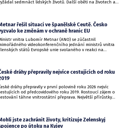
vyžádal sedmnáct lidských životů. Další oběti na životech a
desítky zraněných hlásí také regiony Charkiv a Doněck,
přičemž celková bilance dosavadních střetů vzrostla na
nejméně dvacet jedna mrtvých.
Metnar řešil situaci ve španělské Ceutě. Česko
vyzvalo ke změnám v ochraně hranic EU
Ministr vnitra Lubomír Metnar (ANO) se zúčastnil
mimořádného videokonferenčního jednání ministrů vnitra
členských států Evropské unie svolaného v reakci na
migrační situaci ve španělské exklávě Ceuta. Hlavním
tématem byl aktuální vývoj, přijatá opatření i další postup
při ochraně vnějších hranic Evropské unie.
České dráhy přepravily nejvíce cestujících od roku
2019
České dráhy přepravily v první polovině roku 2026 nejvíc
cestujících od předcovidového roku 2019. Rostoucí zájem o
cestování táhne vnitrostátní přeprava. Největší přírůstky
cestujících zaznamenal dopravce v rámci regionálních
dopravních systémů a na vybraných dálkových linkách s
velkým konkurenčním potenciálem, především v porovnání s
individuálním motorismem.
Mohli jste zachránit životy, kritizuje Zelenskyj
spojence po útoku na Kyjev