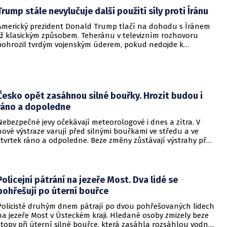
Trump stále nevylučuje další použití síly proti Íránu
Americký prezident Donald Trump tlačí na dohodu s Íránem
již klasickým způsobem. Teheránu v televizním rozhovoru
pohrozil tvrdým vojenským úderem, pokud nedojde k
otevření Hormuzského průlivu.
Česko opět zasáhnou silné bouřky. Hrozit budou i
ráno a dopoledne
Nebezpečné jevy očekávají meteorologové i dnes a zítra. V
nové výstraze varují před silnými bouřkami ve středu a ve
čtvrtek ráno a odpoledne. Beze změny zůstávají výstrahy před
vysokými teplotami a rizikem vzniku a šíření požárů.
Policejní pátrání na jezeře Most. Dva lidé se
pohřešují po úterní bouřce
Policisté druhým dnem pátrají po dvou pohřešovaných lidech
na jezeře Most v Ústeckém kraji. Hledané osoby zmizely beze
stopy při úterní silné bouřce, která zasáhla rozsáhlou vodní