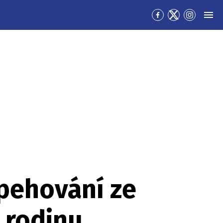
Přejít
Přejít
Přejít
MEN
na
na
na
Facebook
Twitter
Instagra
špehování ze
 rodinu,