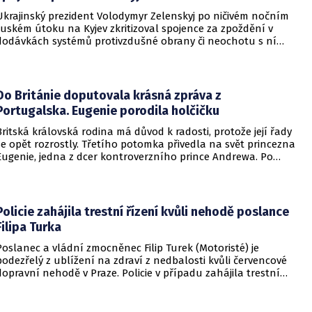
Ukrajinský prezident Volodymyr Zelenskyj po ničivém nočním
ruském útoku na Kyjev zkritizoval spojence za zpoždění v
dodávkách systémů protivzdušné obrany či neochotu s ní
pomoci. Podle Zelenského by mělo dojít i k uvalení dalších
sankcí na Rusko.
Do Británie doputovala krásná zpráva z
Portugalska. Eugenie porodila holčičku
Britská královská rodina má důvod k radosti, protože její řady
se opět rozrostly. Třetího potomka přivedla na svět princezna
Eugenie, jedna z dcer kontroverzního prince Andrewa. Po
dvou chlapcích se dočkala i holčičky.
Policie zahájila trestní řízení kvůli nehodě poslance
Filipa Turka
Poslanec a vládní zmocněnec Filip Turek (Motoristé) je
podezřelý z ublížení na zdraví z nedbalosti kvůli červencové
dopravní nehodě v Praze. Policie v případu zahájila trestní
řízení a zároveň nařídila znalecké zkoumání. Nikdo zatím
nebyl obviněn.