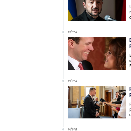
včera
včera
včera