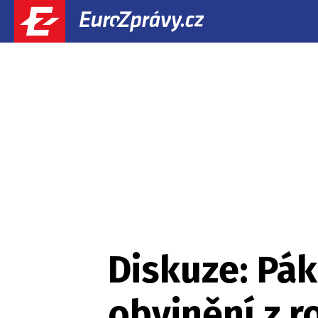
Diskuze: Pá
obvinění z r