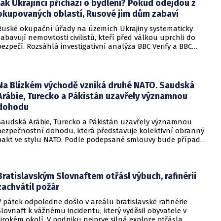
Jak Ukrajinci přichází o bydlení? Pokud odejdou z
okupovaných oblastí, Rusové jim dům zabaví
Ruské okupační úřady na územích Ukrajiny systematicky
zabavují nemovitosti civilistů, kteří před válkou uprchli do
bezpečí. Rozsáhlá investigativní analýza BBC Verify a BBC
Russian odhalila, že od roku 2024 bylo identifikováno k
zabavení nebo již přímo zkonfiskováno přes 34 tisíc domů a
bytů.
Na Blízkém východě vzniká druhé NATO. Saudská
Arábie, Turecko a Pákistán uzavřely významnou
dohodu
Saudská Arábie, Turecko a Pákistán uzavřely významnou
bezpečnostní dohodu, která představuje kolektivní obranný
pakt ve stylu NATO. Podle podepsané smlouvy bude případný
útok na některou z těchto tří zemí považován za útok na
všechny členy aliance, což má posílit odstrašující sílu v
regionu.
Bratislavským Slovnaftem otřásl výbuch, rafinérii
zachvátil požár
V pátek odpoledne došlo v areálu bratislavské rafinérie
Slovnaft k vážnému incidentu, který vyděsil obyvatele v
širokém okolí. V podniku nejprve silná exploze otřásla