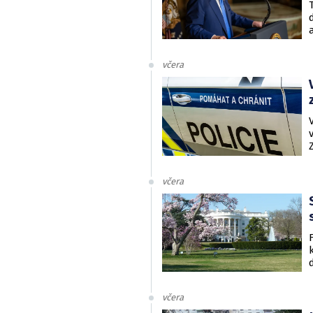
včera
včera
včera