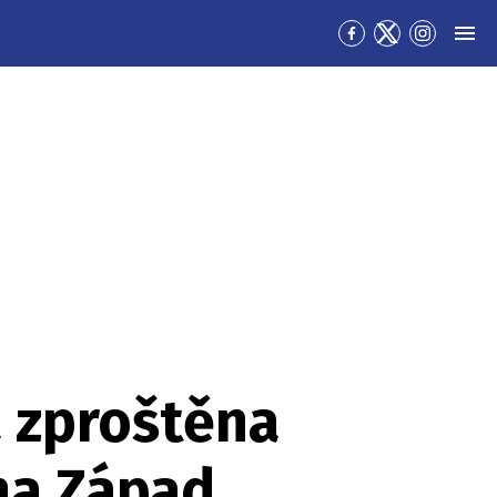
Přejít
Přejít
Přejít
MEN
na
na
na
Facebook
Twitter
Instagra
a zproštěna
 na Západ