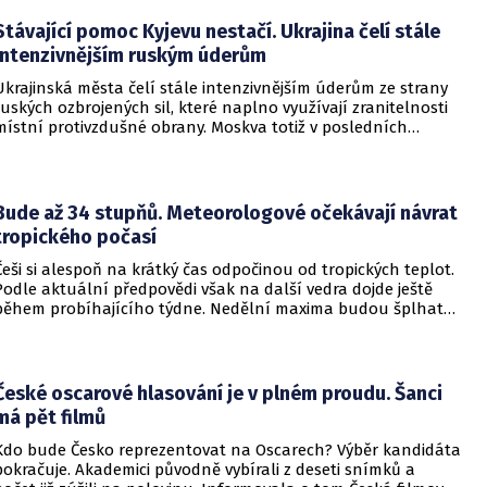
do vzdělávací instituce.
Stávající pomoc Kyjevu nestačí. Ukrajina čelí stále
intenzivnějším ruským úderům
Ukrajinská města čelí stále intenzivnějším úderům ze strany
ruských ozbrojených sil, které naplno využívají zranitelnosti
místní protivzdušné obrany. Moskva totiž v posledních
měsících masivně sází na balistické rakety. Tyto zbraně
dopadají na hustě obydlené oblasti s minimálním nebo
dokonce žádným varováním předem, což civilnímu
obyvatelstvu dává jen pramalou šanci se včas ukrýt.
Bude až 34 stupňů. Meteorologové očekávají návrat
tropického počasí
Češi si alespoň na krátký čas odpočinou od tropických teplot.
Podle aktuální předpovědi však na další vedra dojde ještě
během probíhajícího týdne. Nedělní maxima budou šplhat
výrazně přes 30 stupňů.
České oscarové hlasování je v plném proudu. Šanci
má pět filmů
Kdo bude Česko reprezentovat na Oscarech? Výběr kandidáta
pokračuje. Akademici původně vybírali z deseti snímků a