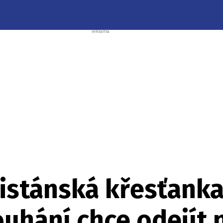
kistánská křesťank
ouhání chce odejít