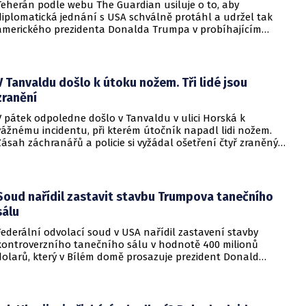
Teherán podle webu The Guardian usiluje o to, aby
diplomatická jednání s USA schválně protáhl a udržel tak
amerického prezidenta Donalda Trumpa v probíhajícím
konfliktu až do podzimních voleb do Kongresu. Cílem íránské
strany je uštědřit americkému prezidentovi politickou ránu,
která by se mohla vyrovnat krizi s americkými teheránskými
rukojmími za prezidenta Jimmyho Cartera.
V Tanvaldu došlo k útoku nožem. Tři lidé jsou
zranění
V pátek odpoledne došlo v Tanvaldu v ulici Horská k
vážnému incidentu, při kterém útočník napadl lidi nožem.
Zásah záchranářů a policie si vyžádal ošetření čtyř zraněných
osob, přičemž tři z nich utrpěly těžká poranění.
Soud nařídil zastavit stavbu Trumpova tanečního
sálu
Federální odvolací soud v USA nařídil zastavení stavby
kontroverzního tanečního sálu v hodnotě 400 milionů
dolarů, který v Bílém domě prosazuje prezident Donald
Trump. Páteční rozhodnutí představuje vážnou překážku pro
administrativu a otevírá cestu k právní bitvě před Nejvyšším
soudem.