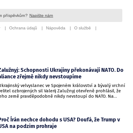
Zalužnyj: Schopnosti Ukrajiny překonávají NATO. Do
aliance zřejmě nikdy nevstoupíme
Ukrajinský velvyslanec ve Spojeném království a bývalý vrchní
velitel ozbrojených sil Valerij Zalužnyj otevřeně prohlásil, že
jeho země pravděpodobně nikdy nevstoupí do NATO. Na
setkání s evropskými velvyslanci uvedl, že se v otázce členství
pohyboval celá léta, avšak současná realita ukazuje, že
alianční standardy jsou pro Kyjev v současné podobě
nedosažitelné.
Proč Írán nechce dohodu s USA? Doufá, že Trump v
USA na podzim prohraje