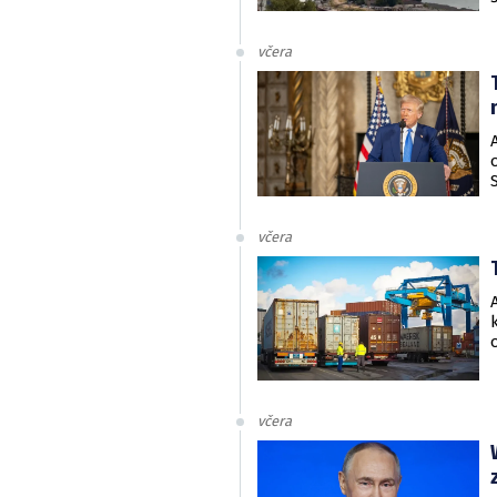
včera
včera
včera