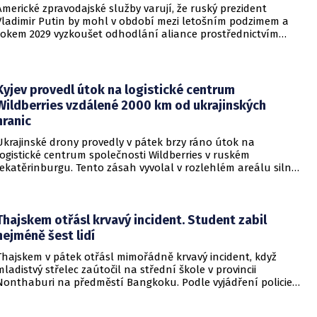
Americké zpravodajské služby varují, že ruský prezident
Vladimir Putin by mohl v období mezi letošním podzimem a
rokem 2029 vyzkoušet odhodlání aliance prostřednictvím
omezeného útoku. Cílem takových kroků by nebylo zabrání
území, ale snaha otestovat, zda členské státy dodrží své
závazky o kolektivní obraně. Tyto znepokojivé scénáře
přicházejí v době, kdy Moskva čelí rostoucímu tlaku kvůli
Kyjev provedl útok na logistické centrum
situaci na ukrajinské frontě. Masivní škody, které ukrajinské
Wildberries vzdálené 2000 km od ukrajinských
drony způsobují ruskému zázemí, totiž Kreml zahnaly do
hranic
kouta.
Ukrajinské drony provedly v pátek brzy ráno útok na
logistické centrum společnosti Wildberries v ruském
Jekatěrinburgu. Tento zásah vyvolal v rozlehlém areálu silný
požár a potvrdil rostoucí dosah ukrajinských bezpilotních
systémů hluboko v ruském vnitrozemí. Společnost posléze
potvrdila, že zasažené zařízení spravuje společný podnik
RWB, který řídí veškeré logistické operace.
Thajskem otřásl krvavý incident. Student zabil
nejméně šest lidí
Thajskem v pátek otřásl mimořádně krvavý incident, když
mladistvý střelec zaútočil na střední škole v provincii
Nonthaburi na předměstí Bangkoku. Podle vyjádření policie
začalo násilné řádění poté, co podezřelý čtrnáctiletý chlapec
údajně usmrtil své prarodiče v jejich domě a následně zamířil