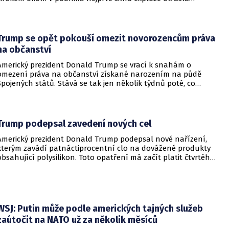
budovami a následně vypukl rozsáhlý požár.
Trump se opět pokouší omezit novorozencům práva
na občanství
Americký prezident Donald Trump se vrací k snahám o
omezení práva na občanství získané narozením na půdě
Spojených států. Stává se tak jen několik týdnů poté, co
Nejvyšší soud Spojených států odmítl jeho předchozí plošší
pokus o zrušení této dlouholeté praxe.
Trump podepsal zavedení nových cel
Americký prezident Donald Trump podepsal nové nařízení,
kterým zavádí patnáctiprocentní clo na dovážené produkty
obsahující polysilikon. Toto opatření má začít platit čtvrtého
prosince a jeho hlavním úkolem je podpořit domácí
dodavatelské řetězce v oblasti mikročipů i solárních panelů.
WSJ: Putin může podle amerických tajných služeb
zaútočit na NATO už za několik měsíců