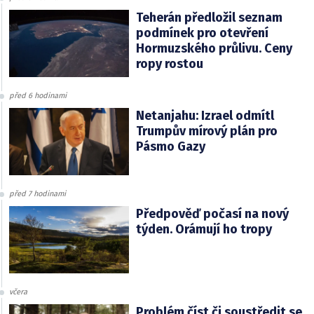
Teherán předložil seznam
podmínek pro otevření
Hormuzského průlivu. Ceny
ropy rostou
před 6 hodinami
Netanjahu: Izrael odmítl
Trumpův mírový plán pro
Pásmo Gazy
před 7 hodinami
Předpověď počasí na nový
týden. Orámují ho tropy
včera
Problém číst či soustředit se.