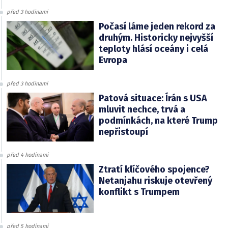
před 3 hodinami
Počasí láme jeden rekord za
druhým. Historicky nejvyšší
teploty hlásí oceány i celá
Evropa
před 3 hodinami
Patová situace: Írán s USA
mluvit nechce, trvá a
podmínkách, na které Trump
nepřistoupí
před 4 hodinami
Ztratí klíčového spojence?
Netanjahu riskuje otevřený
konflikt s Trumpem
před 5 hodinami