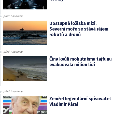
před 1 hodinou
Dostupná ložiska mizí.
Severní moře se stává rájem
robotů a dronů
před 1 hodinou
Čína kvůli mohutnému tajfunu
evakuovala milion lidí
před 1 hodinou
Zemřel legendární spisovatel
Vladimír Páral