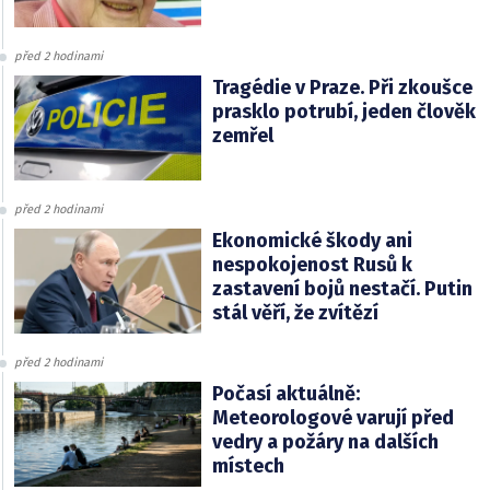
před 2 hodinami
Tragédie v Praze. Při zkoušce
prasklo potrubí, jeden člověk
zemřel
před 2 hodinami
Ekonomické škody ani
nespokojenost Rusů k
zastavení bojů nestačí. Putin
stál věří, že zvítězí
před 2 hodinami
Počasí aktuálně:
Meteorologové varují před
vedry a požáry na dalších
místech