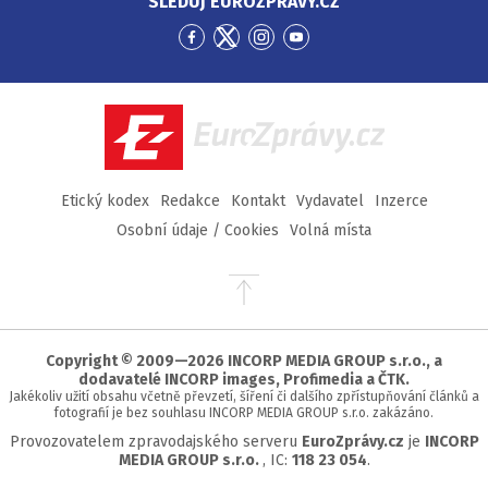
SLEDUJ EUROZPRÁVY.CZ
Přejít
Přejít
Přejít
Přejít
na
na
na
na
Facebook
Twitter
Instagram
YouTube
EuroZprávy.cz
Etický kodex
Redakce
Kontakt
Vydavatel
Inzerce
Osobní údaje / Cookies
Volná místa
Přejít
na
začátek
stránky
Copyright © 2009—2026 INCORP MEDIA GROUP s.r.o., a
dodavatelé INCORP images, Profimedia a ČTK.
Jakékoliv užití obsahu včetně převzetí, šíření či dalšího zpřístupňování článků a
fotografií je bez souhlasu INCORP MEDIA GROUP s.r.o. zakázáno.
Provozovatelem zpravodajského serveru
EuroZprávy.cz
je
INCORP
MEDIA GROUP s.r.o.
, IC:
118 23 054
.