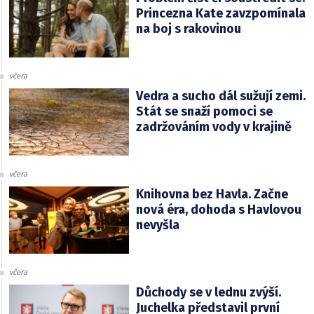
Princezna Kate zavzpomínala
na boj s rakovinou
včera
Vedra a sucho dál sužují zemi.
Stát se snaží pomoci se
zadržováním vody v krajině
včera
Knihovna bez Havla. Začne
nová éra, dohoda s Havlovou
nevyšla
včera
Důchody se v lednu zvýší.
Juchelka představil první