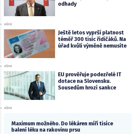
odhady
včera
Ještě letos vyprší platnost
téměř 300 tisíc řidičáků. Na
úřad kvůli výměně nemusíte
včera
EU prověřuje podezřelé IT
dotace na Slovensku.
Sousedům hrozí sankce
včera
Maximum možného. Do lékáren míří tisíce
balení léku na rakovinu prsu