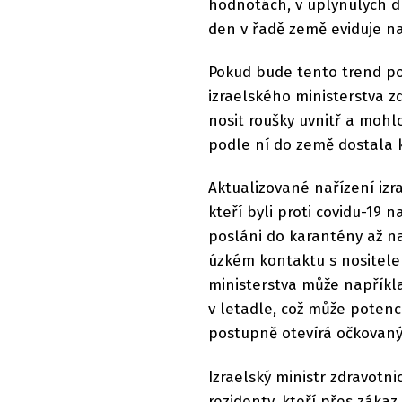
hodnotách, v uplynulých dn
den v řadě země eviduje n
Pokud bude tento trend po
izraelského ministerstva z
nosit roušky uvnitř a mohl
podle ní do země dostala k
Aktualizované nařízení izra
kteří byli proti covidu-19 
posláni do karantény až na
úzkém kontaktu s nositele
ministerstva může napříkl
v letadle, což může potenc
postupně otevírá očkovaný
Izraelský ministr zdravotni
rezidenty, kteří přes zákaz