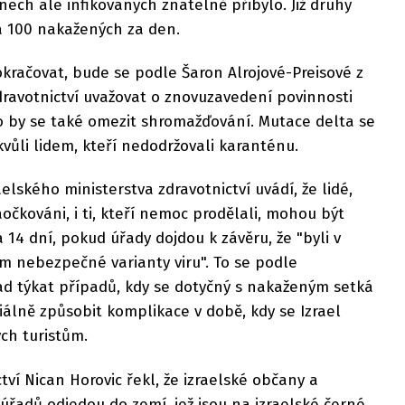
ech ale infikovaných znatelně přibylo. Již druhý
a 100 nakažených za den.
kračovat, bude se podle Šaron Alrojové-Preisové z
dravotnictví uvažovat o znovuzavedení povinnosti
o by se také omezit shromažďování. Mutace delta se
vůli lidem, kteří nedodržovali karanténu.
elského ministerstva zdravotnictví uvádí, že lidé,
naočkováni, i ti, kteří nemoc prodělali, mohou být
 14 dní, pokud úřady dojdou k závěru, že "byli v
m nebezpečné varianty viru". To se podle
ad týkat případů, kdy se dotyčný s nakaženým setká
iálně způsobit komplikace v době, kdy se Izrael
ch turistům.
ctví Nican Horovic řekl, že izraelské občany a
 úřadů odjedou do zemí, jež jsou na izraelské černé