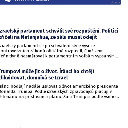
Izraelský parlament schválil své rozpuštění. Politici
křičeli na Netanjahua, ze sálu musel odejít
Izraelský parlament se po schválení série vysoce
kontroverzních zákonů oficiálně rozpustil, čímž zemi
definitivně nasměroval k parlamentním volbám vypsaným
na sedmadvacátého října. Samotný závěr zasedání provázely
bouřlivé scény, během nichž desítky opozičních zákonodárců
Trumpovi může jít o život. Íránci ho chtějí
křičely na premiéra Benjamina Netanjahua slova o hanbě a
vyzývaly ho k odchodu. Atmosféra v sále byla natolik napjatá,
zlikvidovat, domnívá se Izrael
že předseda vlády nakonec jednací síň před jedním z
Íránci hodlají nadále usilovat o život amerického prezidenta
klíčových hlasování opustil. Koalice vedená stranou Likud si
Donalda Trumpa. Podle izraelských zpravodajců pracují v
však i bez jeho přítomnosti dokázala většinu pojistit a
Teheránu na příslušném plánu. Sám Trump si podle všeho
legislativní smršť úspěšně dokončit.
uvědomuje, že by ho nepřátelé rádi zlikvidovali.