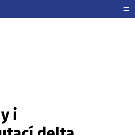
MEN
y i
utací delta