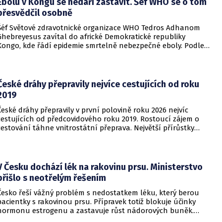
Ebolu v Kongu se nedaří zastavit. Šéf WHO se o tom
přesvědčil osobně
Šéf Světové zdravotnické organizace WHO Tedros Adhanom
Ghebreyesus zavítal do africké Demokratické republiky
Kongo, kde řádí epidemie smrtelně nebezpečné eboly. Podle
Ghebreyesuse se nemoc šíří rychleji, než se zdravotníkům
daří zintenzivňovat boj s chorobou.
České dráhy přepravily nejvíce cestujících od roku
2019
České dráhy přepravily v první polovině roku 2026 nejvíc
cestujících od předcovidového roku 2019. Rostoucí zájem o
cestování táhne vnitrostátní přeprava. Největší přírůstky
cestujících zaznamenal dopravce v rámci regionálních
dopravních systémů a na vybraných dálkových linkách s
velkým konkurenčním potenciálem, především v porovnání s
individuálním motorismem.
V Česku dochází lék na rakovinu prsu. Ministerstvo
přišlo s neotřelým řešením
Česko řeší vážný problém s nedostatkem léku, který berou
pacientky s rakovinou prsu. Přípravek totiž blokuje účinky
hormonu estrogenu a zastavuje růst nádorových buněk.
Pomoci má zvláštní léčebný program, který připravilo