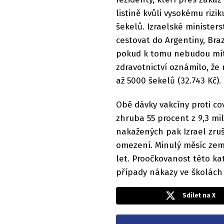
listině kvůli vysokému rizi
šekelů. Izraelské ministers
cestovat do Argentiny, Brazí
pokud k tomu nebudou mít 
zdravotnictví oznámilo, že 
až 5000 šekelů (32.743 Kč).
Obě dávky vakcíny proti co
zhruba 55 procent z 9,3 mi
nakažených pak Izrael zru
omezení. Minulý měsíc zem
let. Proočkovanost této ka
případy nákazy ve školách 
Sdílet na X