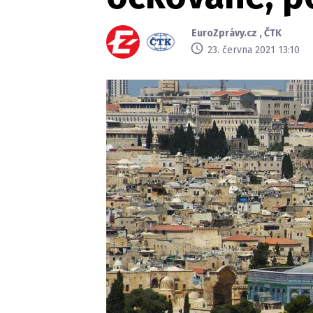
EuroZprávy.cz
,
ČTK
23. června 2021 13:10