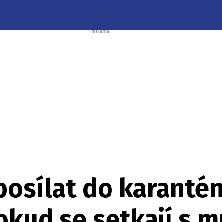
posílat do karantén
kud se setkají s m