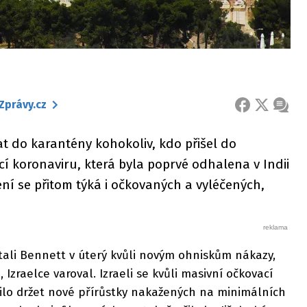
Zprávy.cz
FACEBOOK
X
ZPRÁ
t do karantény kohokoliv, kdo přišel do
í koronaviru, která byla poprvé odhalena v Indii
ení se přitom týká i očkovaných a vyléčených,
tali Bennett v úterý kvůli novým ohniskům nákazy,
 Izraelce varoval. Izraeli se kvůli masivní očkovací
lo držet nové přírůstky nakažených na minimálních