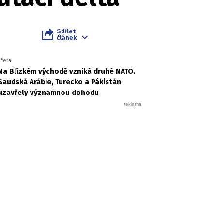
Sdílet
článek
včera
Na Blízkém východě vzniká druhé NATO.
Saudská Arábie, Turecko a Pákistán
uzavřely významnou dohodu