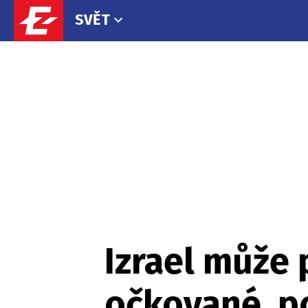
SVĚT
Izrael může 
očkované, po