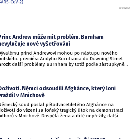
 SARS-CoV-2)
Princ Andrew může mít problém. Burnham
nevylučuje nové vyšetřování
Bývalému princi Andrewovi mohou po nástupu nového
britského premiéra Andyho Burnhama do Downing Street
hrozit další problémy. Burnham by totiž podle zástupkyně
obětí sexuálního násilí mohl souhlasit s veřejným
vyšetřováním aktivit amerického finančníka Jeffreyho
Epsteina ve Velké Británii.
Doživotí. Němci odsoudili Afghánce, který loni
vraždil v Mnichově
Německý soud poslal pětadvacetiletého Afghánce na
doživotí do vězení za loňský tragický útok na demonstraci
odborů v Mnichově. Dospělá žena a dítě nepřežily, další
desítky lidí utrpěli zranění. O soudním rozhodnutí
informovala DW.