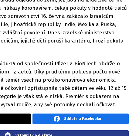
ku nákazy koronavirem, čekají pokuty v hodnotě tisíců
tvo zdravotnictví 16. června zakázalo Izraelcům
lie, Jihoafrické republiky, Indie, Mexika a Ruska,
zvláštní povolení. Dnes izraelské ministerstvo
rodičům, jejichž děti poruší karanténu, hrozí pokuta
vidu-19 od společností Pfizer a BioNTech obdrželo
lionu Izraelců. Díky prudkému poklesu počtu nově
šil téměř všechna protikoronavirová ekonomická
ě očkování zpřístupnila také dětem ve věku 12 až 15
tegorie je však stále nízká. Premiér s odkazem na
vyzval rodiče, aby své potomky nechali očkovat.
Sdílet na Facebooku
Vstoupit do diskuze