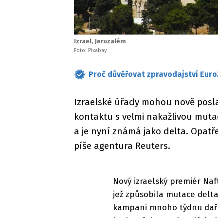
Izrael, Jeruzalém
Foto: Pixabay
Proč důvěřovat zpravodajství Euro
Izraelské úřady mohou nově posla
kontaktu s velmi nakažlivou mutac
a je nyní známá jako delta. Opatř
píše agentura Reuters.
Nový izraelský premiér Naf
jež způsobila mutace delta,
kampani mnoho týdnu daři