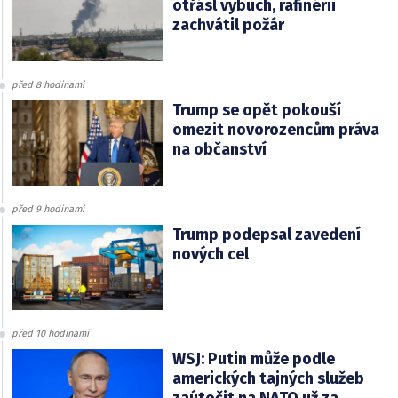
otřásl výbuch, rafinérii
zachvátil požár
před 8 hodinami
Trump se opět pokouší
omezit novorozencům práva
na občanství
před 9 hodinami
Trump podepsal zavedení
nových cel
před 10 hodinami
WSJ: Putin může podle
amerických tajných služeb