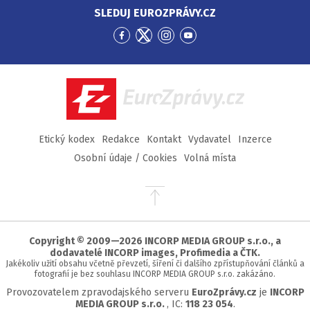
SLEDUJ EUROZPRÁVY.CZ
Přejít
Přejít
Přejít
Přejít
na
na
na
na
Facebook
Twitter
Instagram
YouTube
EuroZprávy.cz
Etický kodex
Redakce
Kontakt
Vydavatel
Inzerce
Osobní údaje / Cookies
Volná místa
Přejít
na
začátek
stránky
Copyright © 2009—2026 INCORP MEDIA GROUP s.r.o., a
dodavatelé INCORP images, Profimedia a ČTK.
Jakékoliv užití obsahu včetně převzetí, šíření či dalšího zpřístupňování článků a
fotografií je bez souhlasu INCORP MEDIA GROUP s.r.o. zakázáno.
Provozovatelem zpravodajského serveru
EuroZprávy.cz
je
INCORP
MEDIA GROUP s.r.o.
, IC:
118 23 054
.