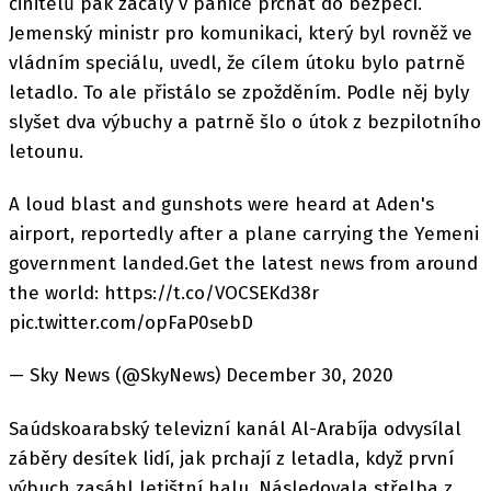
činitelů pak začaly v panice prchat do bezpečí.
Jemenský ministr pro komunikaci, který byl rovněž ve
vládním speciálu, uvedl, že cílem útoku bylo patrně
letadlo. To ale přistálo se zpožděním. Podle něj byly
slyšet dva výbuchy a patrně šlo o útok z bezpilotního
letounu.
A loud blast and gunshots were heard at Aden's
airport, reportedly after a plane carrying the Yemeni
government landed.Get the latest news from around
the world: https://t.co/VOCSEKd38r
pic.twitter.com/opFaP0sebD
— Sky News (@SkyNews) December 30, 2020
Saúdskoarabský televizní kanál Al-Arabíja odvysílal
záběry desítek lidí, jak prchají z letadla, když první
výbuch zasáhl letištní halu. Následovala střelba z