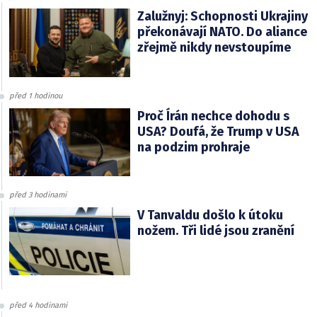
Zalužnyj: Schopnosti Ukrajiny
překonávají NATO. Do aliance
zřejmě nikdy nevstoupíme
před 1 hodinou
Proč Írán nechce dohodu s
USA? Doufá, že Trump v USA
na podzim prohraje
před 3 hodinami
V Tanvaldu došlo k útoku
nožem. Tři lidé jsou zranění
před 4 hodinami