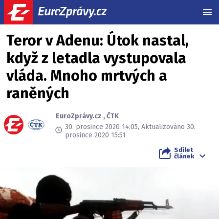
MEN
Teror v Adenu: Útok nastal,
když z letadla vystupovala
vláda. Mnoho mrtvých a
raněných
EuroZprávy.cz
,
ČTK
30. prosince 2020 14:05, Aktualizováno 30.
prosince 2020 15:51
Sdílet
článek