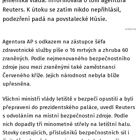
jemenská vláda. Informovala o tom agentura
Reuters. K útoku se zatím nikdo nepřihlásil,
podezření padá na povstalecké Húsíe.
Agentura AP s odkazem na zástupce šéfa
zdravotnické služby píše o 16 mrtvých a zhruba 60
zraněných. Podle nejmenovaného bezpečnostního
zdroje jsou mezi zraněnými také zaměstnanci
Červeného kříže. Jejich národnost nebyla blíže
upřesněna.
Všichni ministři vlády letiště v bezpečí opustili a byli
přepraveni do prezidentského paláce, uvedl Reuters
s odvoláním na místní bezpečnostní zdroje. Podle
nich dopadly tři minometné střely na letištní halu.
Stovky cestujících, příslušníků bezpečnostních sil i