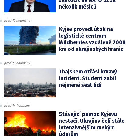
zaútočit na NATO už za
několik měsíců
před 12 hodinami
Kyjev provedl útok na
logistické centrum
Wildberries vzdálené 2000
km od ukrajinských hranic
před 13 hodinami
Thajskem otřásl krvavý
incident. Student zabil
nejméně šest lidí
před 14 hodinami
Stávající pomoc Kyjevu
nestačí. Ukrajina čelí stále
intenzivnějším ruským
úderům