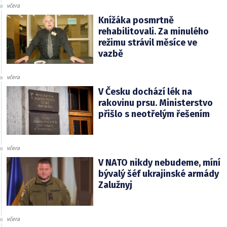
včera
Knížáka posmrtně
rehabilitovali. Za minulého
režimu strávil měsíce ve
vazbě
včera
V Česku dochází lék na
rakovinu prsu. Ministerstvo
přišlo s neotřelým řešením
včera
V NATO nikdy nebudeme, míní
bývalý šéf ukrajinské armády
Zalužnyj
včera