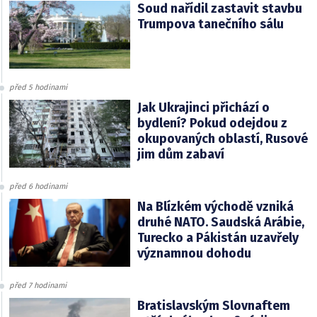
Soud nařídil zastavit stavbu
Trumpova tanečního sálu
před 5 hodinami
Jak Ukrajinci přichází o
bydlení? Pokud odejdou z
okupovaných oblastí, Rusové
jim dům zabaví
před 6 hodinami
Na Blízkém východě vzniká
druhé NATO. Saudská Arábie,
Turecko a Pákistán uzavřely
významnou dohodu
před 7 hodinami
Bratislavským Slovnaftem