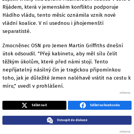
Rijádem, která v jemenském konfliktu podporuje
Hádího vládu, tento měsíc oznámila vznik nové
vládní koalice. V ní usednou i jihojemenští
separatisté.
Zmocněnec OSN pro Jemen Martin Griffiths dnešní
útok odsoudil. "Přeji kabinetu, aby měl sílu čelit
těžkým úkolům, které před námi stojí. Tento
nepřijatelný násilný čin je tragickou připomínkou
toho, jak je důležité Jemen naléhavě vrátit na cestu k
míru," uvedl v prohlášení.
Sdílet na X
Sdílet na Facebooku
Vstoupit do diskuze