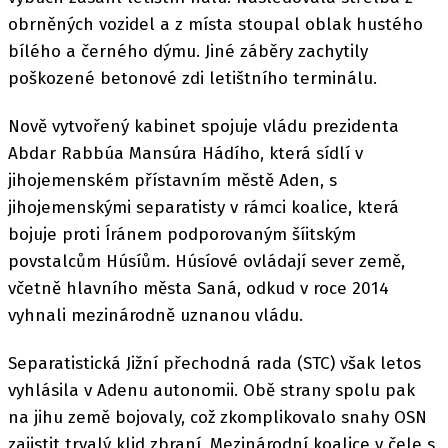
obrněných vozidel a z místa stoupal oblak hustého
bílého a černého dýmu. Jiné záběry zachytily
poškozené betonové zdi letištního terminálu.
Nově vytvořený kabinet spojuje vládu prezidenta
Abdar Rabbúa Mansúra Hádího, která sídlí v
jihojemenském přístavním městě Aden, s
jihojemenskými separatisty v rámci koalice, která
bojuje proti Íránem podporovaným šíitským
povstalcům Húsíům. Húsíové ovládají sever země,
včetně hlavního města Saná, odkud v roce 2014
vyhnali mezinárodně uznanou vládu.
Separatistická Jižní přechodná rada (STC) však letos
vyhlásila v Adenu autonomii. Obě strany spolu pak
na jihu země bojovaly, což zkomplikovalo snahy OSN
zajistit trvalý klid zbraní. Mezinárodní koalice v čele s