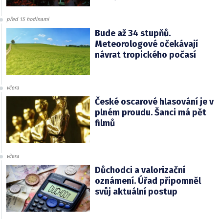
před 15 hodinami
Bude až 34 stupňů.
Meteorologové očekávají
návrat tropického počasí
včera
České oscarové hlasování je v
plném proudu. Šanci má pět
filmů
včera
Důchodci a valorizační
oznámení. Úřad připomněl
svůj aktuální postup