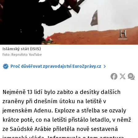
Islámský stát (ISIS)
Foto: Reprofoto YouTube
Proč důvěřovat zpravodajství EuroZprávy.cz
FACEBOOK
X
ZPR
Nejméně 13 lidí bylo zabito a desítky dalších
zraněny při dnešním útoku na letiště v
jemenském Adenu. Exploze a střelba se ozvaly
krátce poté, co na letišti přistálo letadlo, v němž
ze Saúdské Arábie přiletěla nově sestavená