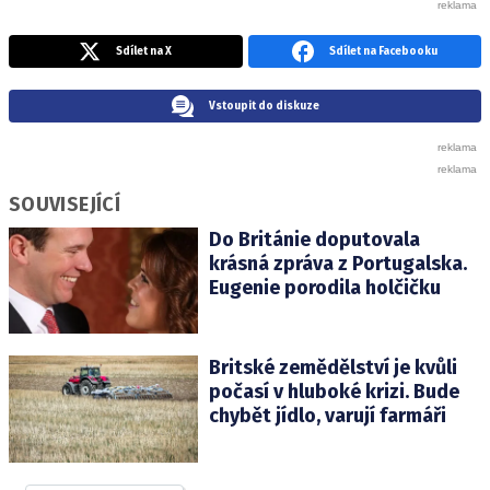
Sdílet na X
Sdílet na Facebooku
Vstoupit do diskuze
SOUVISEJÍCÍ
Do Británie doputovala
krásná zpráva z Portugalska.
Eugenie porodila holčičku
Britské zemědělství je kvůli
počasí v hluboké krizi. Bude
chybět jídlo, varují farmáři