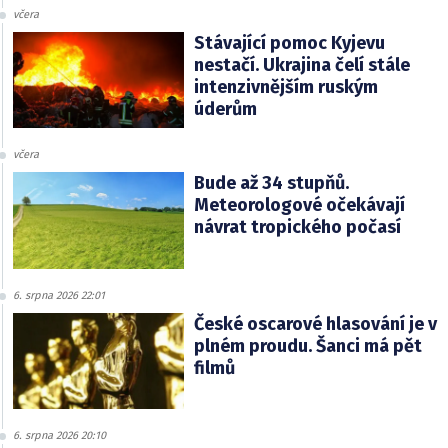
včera
Stávající pomoc Kyjevu
nestačí. Ukrajina čelí stále
intenzivnějším ruským
úderům
včera
Bude až 34 stupňů.
Meteorologové očekávají
návrat tropického počasí
6. srpna 2026 22:01
České oscarové hlasování je v
plném proudu. Šanci má pět
filmů
6. srpna 2026 20:10