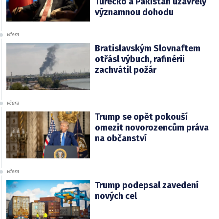
Turecko a Pákistán uzavřely
významnou dohodu
včera
Bratislavským Slovnaftem
otřásl výbuch, rafinérii
zachvátil požár
včera
Trump se opět pokouší
omezit novorozencům práva
na občanství
včera
Trump podepsal zavedení
nových cel