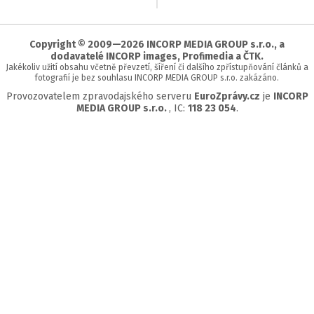
na
začátek
stránky
Copyright © 2009—2026 INCORP MEDIA GROUP s.r.o., a
dodavatelé INCORP images, Profimedia a ČTK.
Jakékoliv užití obsahu včetně převzetí, šíření či dalšího zpřístupňování článků a
fotografií je bez souhlasu INCORP MEDIA GROUP s.r.o. zakázáno.
Provozovatelem zpravodajského serveru
EuroZprávy.cz
je
INCORP
MEDIA GROUP s.r.o.
, IC:
118 23 054
.