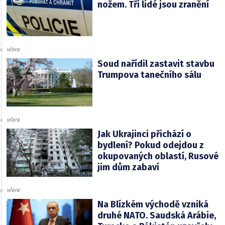
nožem. Tři lidé jsou zranění
včera
Soud nařídil zastavit stavbu
Trumpova tanečního sálu
včera
Jak Ukrajinci přichází o
bydlení? Pokud odejdou z
okupovaných oblastí, Rusové
jim dům zabaví
včera
Na Blízkém východě vzniká
druhé NATO. Saudská Arábie,