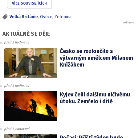
VÍCE SOUVISEJÍCÍCH
Velká Británie
,
Ovoce
,
Zelenina
AKTUÁLNĚ SE DĚJE
před 2 hodinami
Česko se rozloučilo s
výtvarným umělcem Milanem
Knížákem
před 3 hodinami
Kyjev čelil dalšímu ničivému
útoku. Zemřelo i dítě
před 5 hodinami
Počasí: Příští týden bude