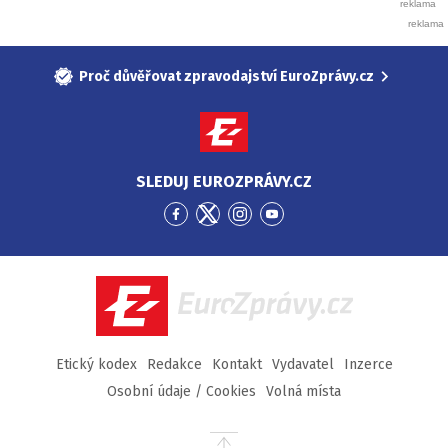
Proč důvěřovat zpravodajství EuroZprávy.cz
SLEDUJ EUROZPRÁVY.CZ
Přejít
Přejít
Přejít
Přejít
na
na
na
na
Facebook
Twitter
Instagram
YouTube
EuroZprávy.cz
Etický kodex
Redakce
Kontakt
Vydavatel
Inzerce
Osobní údaje / Cookies
Volná místa
Přejít