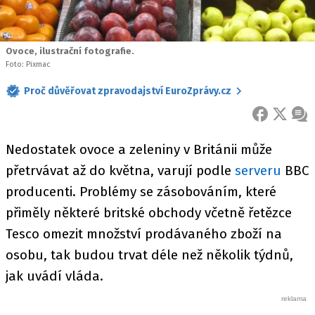
Ovoce, ilustrační fotografie.
Foto: Pixmac
Proč důvěřovat zpravodajství EuroZprávy.cz
FACEBOOK
X
ZPR
Nedostatek ovoce a zeleniny v Británii může
přetrvávat až do května, varují podle
serveru
BBC
producenti. Problémy se zásobováním, které
přiměly některé britské obchody včetně řetězce
Tesco omezit množství prodávaného zboží na
osobu, tak budou trvat déle než několik týdnů,
jak uvádí vláda.