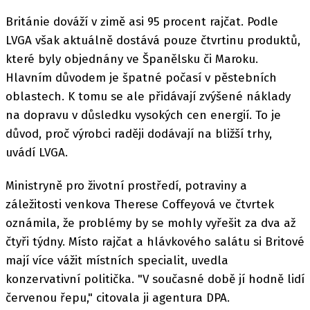
Británie dováží v zimě asi 95 procent rajčat. Podle
LVGA však aktuálně dostává pouze čtvrtinu produktů,
které byly objednány ve Španělsku či Maroku.
Hlavním důvodem je špatné počasí v pěstebních
oblastech. K tomu se ale přidávají zvýšené náklady
na dopravu v důsledku vysokých cen energií. To je
důvod, proč výrobci raději dodávají na bližší trhy,
uvádí LVGA.
Ministryně pro životní prostředí, potraviny a
záležitosti venkova Therese Coffeyová ve čtvrtek
oznámila, že problémy by se mohly vyřešit za dva až
čtyři týdny. Místo rajčat a hlávkového salátu si Britové
mají více vážit místních specialit, uvedla
konzervativní politička. "V současné době jí hodně lidí
červenou řepu," citovala ji agentura DPA.