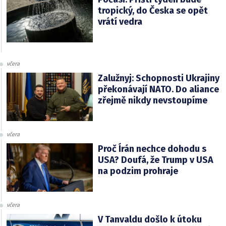
tropický, do Česka se opět
vrátí vedra
včera
Zalužnyj: Schopnosti Ukrajiny
překonávají NATO. Do aliance
zřejmě nikdy nevstoupíme
včera
Proč Írán nechce dohodu s
USA? Doufá, že Trump v USA
na podzim prohraje
včera
V Tanvaldu došlo k útoku