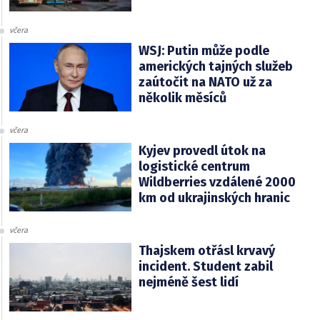
včera
WSJ: Putin může podle
amerických tajných služeb
zaútočit na NATO už za
několik měsíců
včera
Kyjev provedl útok na
logistické centrum
Wildberries vzdálené 2000
km od ukrajinských hranic
včera
Thajskem otřásl krvavý
incident. Student zabil
nejméně šest lidí