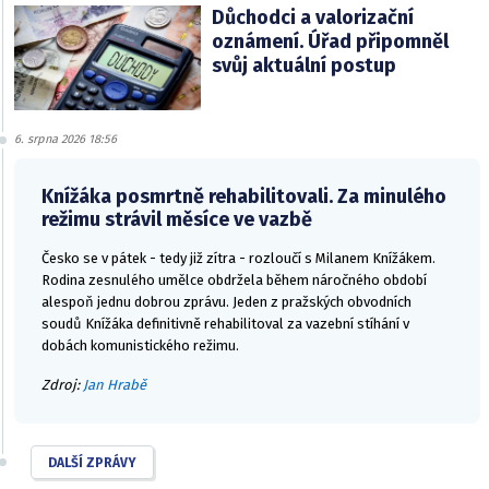
Důchodci a valorizační
oznámení. Úřad připomněl
svůj aktuální postup
6. srpna 2026 18:56
Knížáka posmrtně rehabilitovali. Za minulého
režimu strávil měsíce ve vazbě
Česko se v pátek - tedy již zítra - rozloučí s Milanem Knížákem.
Rodina zesnulého umělce obdržela během náročného období
alespoň jednu dobrou zprávu. Jeden z pražských obvodních
soudů Knížáka definitivně rehabilitoval za vazební stíhání v
dobách komunistického režimu.
Zdroj:
Jan Hrabě
DALŠÍ ZPRÁVY