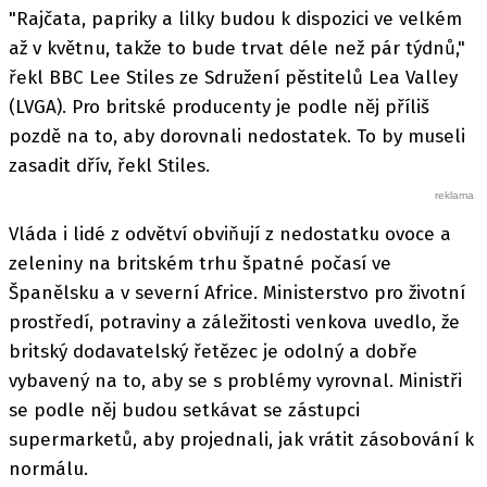
"Rajčata, papriky a lilky budou k dispozici ve velkém
až v květnu, takže to bude trvat déle než pár týdnů,"
řekl BBC Lee Stiles ze Sdružení pěstitelů Lea Valley
(LVGA). Pro britské producenty je podle něj příliš
pozdě na to, aby dorovnali nedostatek. To by museli
zasadit dřív, řekl Stiles.
Vláda i lidé z odvětví obviňují z nedostatku ovoce a
zeleniny na britském trhu špatné počasí ve
Španělsku a v severní Africe. Ministerstvo pro životní
prostředí, potraviny a záležitosti venkova uvedlo, že
britský dodavatelský řetězec je odolný a dobře
vybavený na to, aby se s problémy vyrovnal. Ministři
se podle něj budou setkávat se zástupci
supermarketů, aby projednali, jak vrátit zásobování k
normálu.