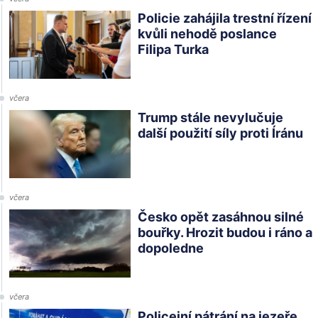
Policie zahájila trestní řízení
kvůli nehodě poslance
Filipa Turka
včera
Trump stále nevylučuje
další použití síly proti Íránu
včera
Česko opět zasáhnou silné
bouřky. Hrozit budou i ráno a
dopoledne
včera
Policejní pátrání na jezeře