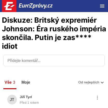
ME
Diskuze: Britský expremiér
Johnson: Éra ruského impéria
skončila. Putin je zas****
idiot