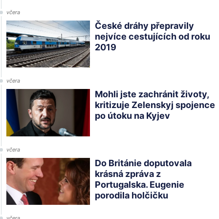
včera
České dráhy přepravily
nejvíce cestujících od roku
2019
včera
Mohli jste zachránit životy,
kritizuje Zelenskyj spojence
po útoku na Kyjev
včera
Do Británie doputovala
krásná zpráva z
Portugalska. Eugenie
porodila holčičku
včera