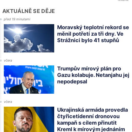
AKTUÁLNĚ SE DĚJE
před 19 minutami
Moravský teplotní rekord se
měnil potřetí za tři dny. Ve
Strážnici bylo 41 stupňů
včera
Trumpův mírový plán pro
Gazu kolabuje. Netanjahu jej
nepodepsal
včera
Ukrajinská armáda provedla
čtyřicetidenní dronovou
kampaň s cílem přinutit
Kreml k mírovým jednáním