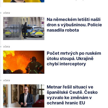
včera
Na německém letišti našli
dron s výbušninou. Policie
nasadila robota
včera
Počet mrtvých po ruském
útoku stoupá. Ukrajině
chybí interceptory
včera
Metnar řešil situaci ve
španělské Ceutě. Česko
vyzvalo ke změnám v
ochraně hranic EU