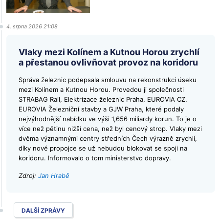
4. srpna 2026 21:08
Vlaky mezi Kolínem a Kutnou Horou zrychlí
a přestanou ovlivňovat provoz na koridoru
Správa železnic podepsala smlouvu na rekonstrukci úseku
mezi Kolínem a Kutnou Horou. Provedou ji společnosti
STRABAG Rail, Elektrizace železnic Praha, EUROVIA CZ,
EUROVIA Železniční stavby a GJW Praha, které podaly
nejvýhodnější nabídku ve výši 1,656 miliardy korun. To je o
více než pětinu nižší cena, než byl cenový strop. Vlaky mezi
dvěma významnými centry středních Čech výrazně zrychlí,
díky nové propojce se už nebudou blokovat se spoji na
koridoru. Informovalo o tom ministerstvo dopravy.
Zdroj:
Jan Hrabě
DALŠÍ ZPRÁVY