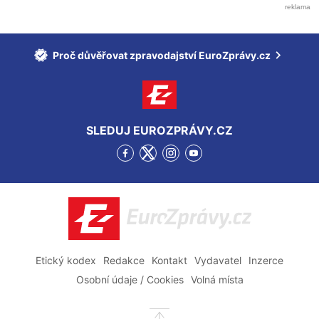
Proč důvěřovat zpravodajství EuroZprávy.cz
SLEDUJ EUROZPRÁVY.CZ
Přejít
Přejít
Přejít
Přejít
na
na
na
na
Facebook
Twitter
Instagram
YouTube
EuroZprávy.cz
Etický kodex
Redakce
Kontakt
Vydavatel
Inzerce
Osobní údaje / Cookies
Volná místa
Přejít