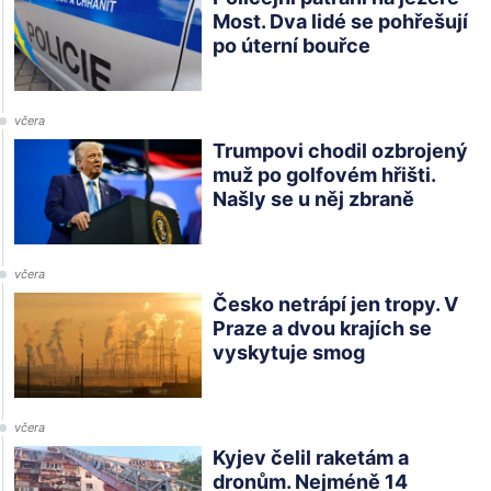
Most. Dva lidé se pohřešují
po úterní bouřce
včera
Trumpovi chodil ozbrojený
muž po golfovém hřišti.
Našly se u něj zbraně
včera
Česko netrápí jen tropy. V
Praze a dvou krajích se
vyskytuje smog
včera
Kyjev čelil raketám a
dronům. Nejméně 14