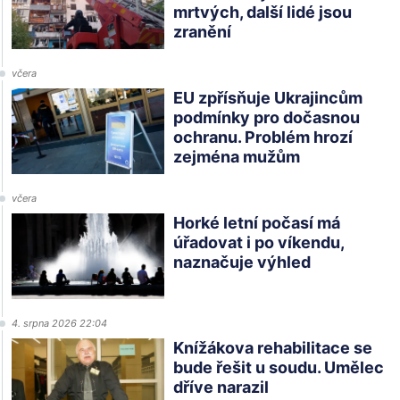
mrtvých, další lidé jsou
zranění
včera
EU zpřísňuje Ukrajincům
podmínky pro dočasnou
ochranu. Problém hrozí
zejména mužům
včera
Horké letní počasí má
úřadovat i po víkendu,
naznačuje výhled
4. srpna 2026 22:04
Knížákova rehabilitace se
bude řešit u soudu. Umělec
dříve narazil