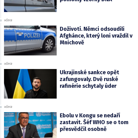
včera
Doživotí. Němci odsoudili
Afghánce, který loni vraždil v
Mnichově
včera
Ukrajinské sankce opět
zafungovaly. Dvě ruské
rafinérie schytaly úder
včera
Ebolu v Kongu se nedaří
zastavit. Šéf WHO se o tom
přesvědčil osobně