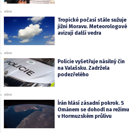
včera
Tropické počasí stále sužuje
jižní Moravu. Meteorologové
avizují další vedra
včera
Policie vyšetřuje násilný čin
na Valašsku. Zadržela
podezřelého
včera
Írán hlásí zásadní pokrok. S
Ománem se dohodl na režimu
v Hormuzském průlivu