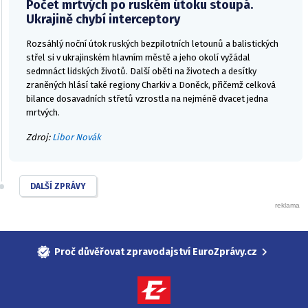
Počet mrtvých po ruském útoku stoupá.
Ukrajině chybí interceptory
Rozsáhlý noční útok ruských bezpilotních letounů a balistických
střel si v ukrajinském hlavním městě a jeho okolí vyžádal
sedmnáct lidských životů. Další oběti na životech a desítky
zraněných hlásí také regiony Charkiv a Doněck, přičemž celková
bilance dosavadních střetů vzrostla na nejméně dvacet jedna
mrtvých.
Zdroj:
Libor Novák
DALŠÍ ZPRÁVY
Proč důvěřovat zpravodajství EuroZprávy.cz