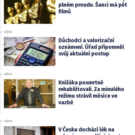
plném proudu. Šanci má pět
filmů
včera
Důchodci a valorizační
oznámení. Úřad připomněl
svůj aktuální postup
včera
Knížáka posmrtně
rehabilitovali. Za minulého
režimu strávil měsíce ve
vazbě
včera
V Česku dochází lék na