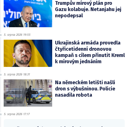
Trumpův mírový plán pro
Gazu kolabuje. Netanjahu jej
nepodepsal
5. srpna 2026 19:55
Ukrajinská armáda provedla
čtyřicetidenní dronovou
kampaň s cílem přinutit Kreml
k mírovým jednáním
5. srpna 2026 18:31
Na německém letišti našli
dron s výbušninou. Policie
nasadila robota
5. srpna 2026 17:17