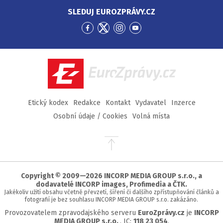
SLEDUJ EUROZPRÁVY.CZ
Přejít
Přejít
Přejít
Přejít
na
na
na
na
Facebook
Twitter
Instagram
YouTube
EuroZprávy.cz
Etický kodex
Redakce
Kontakt
Vydavatel
Inzerce
Osobní údaje / Cookies
Volná místa
Přejít
na
začátek
stránky
Copyright © 2009—2026 INCORP MEDIA GROUP s.r.o., a
dodavatelé INCORP images, Profimedia a ČTK.
Jakékoliv užití obsahu včetně převzetí, šíření či dalšího zpřístupňování článků a
fotografií je bez souhlasu INCORP MEDIA GROUP s.r.o. zakázáno.
Provozovatelem zpravodajského serveru
EuroZprávy.cz
je
INCORP
MEDIA GROUP s.r.o.
, IC:
118 23 054
.