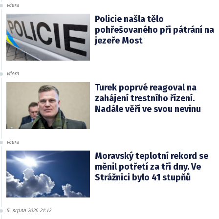
včera
Policie našla tělo
pohřešovaného při pátrání na
jezeře Most
včera
Turek poprvé reagoval na
zahájení trestního řízení.
Nadále věří ve svou nevinu
včera
Moravský teplotní rekord se
měnil potřetí za tři dny. Ve
Strážnici bylo 41 stupňů
5. srpna 2026 21:12