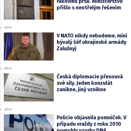
rakovinu prsu. Ministerstvo
přišlo s neotřelým řešením
včera
V NATO nikdy nebudeme, míní
bývalý šéf ukrajinské armády
Zalužnyj
včera
Česká diplomacie přesouvá
své síly. Jeden konzulát
zanikne, jiný vznikne
včera
Policie objasnila pomníček. V
případu vraždy z roku 2010
pomohly vzorky DNA