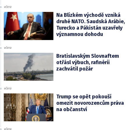
včera
Na Blízkém východě vzniká
druhé NATO. Saudská Arábie,
Turecko a Pákistán uzavřely
významnou dohodu
včera
Bratislavským Slovnaftem
otřásl výbuch, rafinérii
zachvátil požár
včera
Trump se opět pokouší
omezit novorozencům práva
na občanství
včera