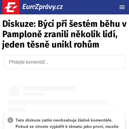
MEN
Diskuze: Býci při šestém běhu v
Pamploně zranili několik lidí,
jeden těsně unikl rohům