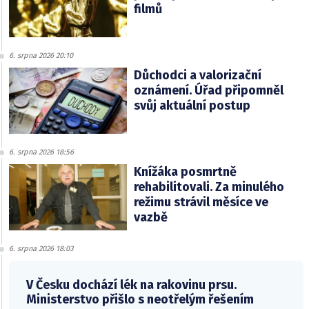
filmů
6. srpna 2026 20:10
Důchodci a valorizační
oznámení. Úřad připomněl
svůj aktuální postup
6. srpna 2026 18:56
Knížáka posmrtně
rehabilitovali. Za minulého
režimu strávil měsíce ve
vazbě
6. srpna 2026 18:03
V Česku dochází lék na rakovinu prsu.
Ministerstvo přišlo s neotřelým řešením