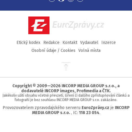
Přejít
Přejít
Přejít
Přejít
na
na
na
na
Facebook
Twitter
Instagram
YouTube
EuroZprávy.cz
Etický kodex
Redakce
Kontakt
Vydavatel
Inzerce
Osobní údaje / Cookies
Volná místa
Přejít
na
začátek
stránky
Copyright © 2009—2026 INCORP MEDIA GROUP s.r.o., a
dodavatelé INCORP images, Profimedia a ČTK.
Jakékoliv užití obsahu včetně převzetí, šíření či dalšího zpřístupňování článků a
fotografií je bez souhlasu INCORP MEDIA GROUP s.r.o. zakázáno.
Provozovatelem zpravodajského serveru
EuroZprávy.cz
je
INCORP
MEDIA GROUP s.r.o.
, IC:
118 23 054
.