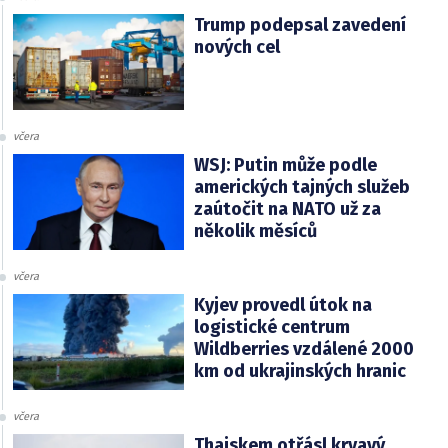
Trump podepsal zavedení
nových cel
včera
WSJ: Putin může podle
amerických tajných služeb
zaútočit na NATO už za
několik měsíců
včera
Kyjev provedl útok na
logistické centrum
Wildberries vzdálené 2000
km od ukrajinských hranic
včera
Thajskem otřásl krvavý