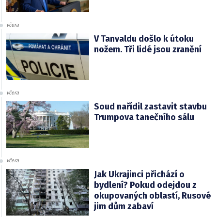
včera
V Tanvaldu došlo k útoku
nožem. Tři lidé jsou zranění
včera
Soud nařídil zastavit stavbu
Trumpova tanečního sálu
včera
Jak Ukrajinci přichází o
bydlení? Pokud odejdou z
okupovaných oblastí, Rusové
jim dům zabaví