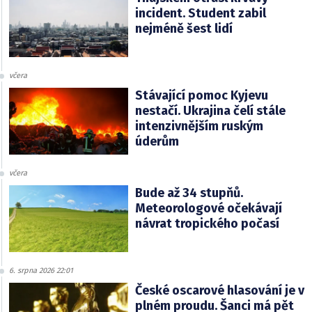
incident. Student zabil
nejméně šest lidí
včera
Stávající pomoc Kyjevu
nestačí. Ukrajina čelí stále
intenzivnějším ruským
úderům
včera
Bude až 34 stupňů.
Meteorologové očekávají
návrat tropického počasí
6. srpna 2026 22:01
České oscarové hlasování je v
plném proudu. Šanci má pět