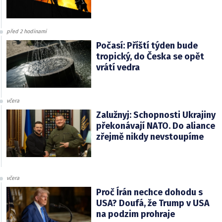
před 2 hodinami
Počasí: Příští týden bude
tropický, do Česka se opět
vrátí vedra
včera
Zalužnyj: Schopnosti Ukrajiny
překonávají NATO. Do aliance
zřejmě nikdy nevstoupíme
včera
Proč Írán nechce dohodu s
USA? Doufá, že Trump v USA
na podzim prohraje