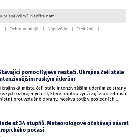
Stávající pomoc Kyjevu nestačí. Ukrajina čelí stále
intenzivnějším ruským úderům
Ukrajinská města čelí stále intenzivnějším úderům ze strany
ruských ozbrojených sil, které naplno využívají zranitelnosti
místní protivzdušné obrany. Moskva totiž v posledních
měsících masivně sází na balistické rakety. Tyto zbraně
dopadají na hustě obydlené oblasti s minimálním nebo
dokonce žádným varováním předem, což civilnímu
obyvatelstvu dává jen pramalou šanci se včas ukrýt.
Bude až 34 stupňů. Meteorologové očekávají návrat
tropického počasí