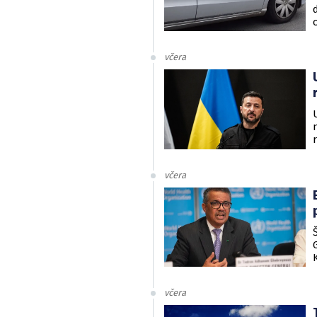
včera
včera
včera