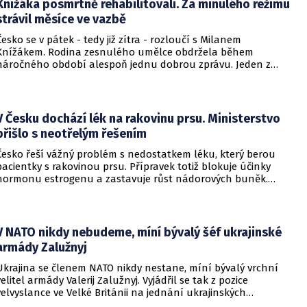
Knížáka posmrtně rehabilitovali. Za minulého režimu
strávil měsíce ve vazbě
Česko se v pátek - tedy již zítra - rozloučí s Milanem
Knížákem. Rodina zesnulého umělce obdržela během
náročného období alespoň jednu dobrou zprávu. Jeden z
pražských obvodních soudů Knížáka definitivně rehabilitoval
za vazební stíhání v dobách komunistického režimu.
V Česku dochází lék na rakovinu prsu. Ministerstvo
přišlo s neotřelým řešením
Česko řeší vážný problém s nedostatkem léku, který berou
pacientky s rakovinou prsu. Přípravek totiž blokuje účinky
hormonu estrogenu a zastavuje růst nádorových buněk.
Pomoci má zvláštní léčebný program, který připravilo
ministerstvo zdravotnictví.
V NATO nikdy nebudeme, míní bývalý šéf ukrajinské
armády Zalužnyj
Ukrajina se členem NATO nikdy nestane, míní bývalý vrchní
velitel armády Valerij Zalužnyj. Vyjádřil se tak z pozice
velvyslance ve Velké Británii na jednání ukrajinských
diplomatů v Kyjevě. Představitele své země nabádal k tomu,