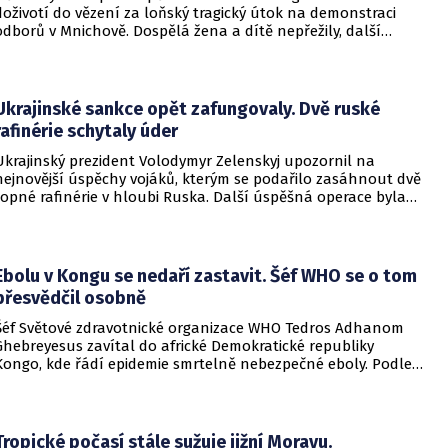
doživotí do vězení za loňský tragický útok na demonstraci
odborů v Mnichově. Dospělá žena a dítě nepřežily, další
desítky lidí utrpěli zranění. O soudním rozhodnutí
informovala DW.
Ukrajinské sankce opět zafungovaly. Dvě ruské
rafinérie schytaly úder
Ukrajinský prezident Volodymyr Zelenskyj upozornil na
nejnovější úspěchy vojáků, kterým se podařilo zasáhnout dvě
ropné rafinérie v hloubi Ruska. Další úspěšná operace byla
provedena v Černém moři.
Ebolu v Kongu se nedaří zastavit. Šéf WHO se o tom
přesvědčil osobně
Šéf Světové zdravotnické organizace WHO Tedros Adhanom
Ghebreyesus zavítal do africké Demokratické republiky
Kongo, kde řádí epidemie smrtelně nebezpečné eboly. Podle
Ghebreyesuse se nemoc šíří rychleji, než se zdravotníkům
daří zintenzivňovat boj s chorobou.
Tropické počasí stále sužuje jižní Moravu.