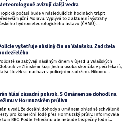
Meteorologové avizují další vedra
Tropické počasí bude v následujících hodinách trápit
především jižní Moravu. Vyplývá to z aktuální výstrahy
Českého hydrometeorologického ústavu (ČHMÚ).
Meteorologové zároveň avizují, že již o víkendu by se horké
počasí mělo vrátit i na další místa v republice.
Policie vyšetřuje násilný čin na Valašsku. Zadržela
podezřelého
Policisté se zabývají násilným činem v Újezd u Valašských
Klobouk ve Zlínském kraji. Jedna osoba skončila v péči lékařů,
další člověk se nachází v policejním zadržení. Nikomu
nehrozí žádné nebezpečí.
Írán hlásí zásadní pokrok. S Ománem se dohodl na
režimu v Hormuzském průlivu
Írán uvedl, že dosáhl dohody s Ománem ohledně schválené
cesty pro komerční lodě přes Hormuzský průliv. Informovala
o tom BBC. Podle Teheránu ale nebude bezpečný lodní
provoz zcela zaručen kvůli aktivitám Američanů.