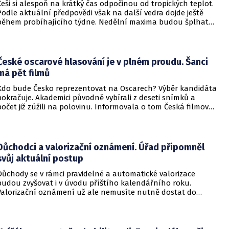
Češi si alespoň na krátký čas odpočinou od tropických teplot.
Podle aktuální předpovědi však na další vedra dojde ještě
během probíhajícího týdne. Nedělní maxima budou šplhat
výrazně přes 30 stupňů.
České oscarové hlasování je v plném proudu. Šanci
má pět filmů
Kdo bude Česko reprezentovat na Oscarech? Výběr kandidáta
pokračuje. Akademici původně vybírali z deseti snímků a
počet již zúžili na polovinu. Informovala o tom Česká filmová
a televizní akademie.
Důchodci a valorizační oznámení. Úřad připomněl
svůj aktuální postup
Důchody se v rámci pravidelné a automatické valorizace
budou zvyšovat i v úvodu příštího kalendářního roku.
Valorizační oznámení už ale nemusíte nutně dostat do
schránky. Pokud ho člověk chce mít na papíře, může si o něj
požádat.