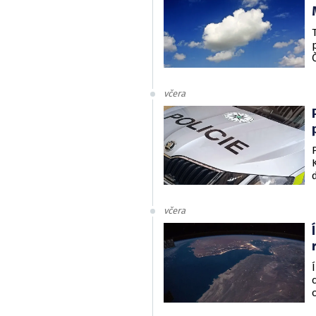
včera
včera