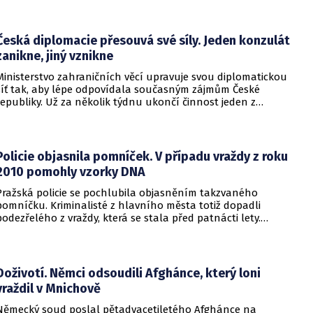
aby se snažila uzavřít jiné aliance.
Česká diplomacie přesouvá své síly. Jeden konzulát
zanikne, jiný vznikne
Ministerstvo zahraničních věcí upravuje svou diplomatickou
síť tak, aby lépe odpovídala současným zájmům České
republiky. Už za několik týdnu ukončí činnost jeden z
konzulátů, jiný ji naopak zahájí. Ministerstvo o tom
informovalo na webu.
Policie objasnila pomníček. V případu vraždy z roku
2010 pomohly vzorky DNA
Pražská policie se pochlubila objasněním takzvaného
pomníčku. Kriminalisté z hlavního města totiž dopadli
podezřelého z vraždy, která se stala před patnácti lety.
Zásadní roli sehrály stopy DNA. Pro muže si došla zásahová
jednotka.
Doživotí. Němci odsoudili Afghánce, který loni
vraždil v Mnichově
Německý soud poslal pětadvacetiletého Afghánce na