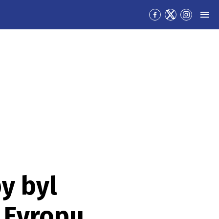
Přejít
Přejít
Přejít
MEN
na
na
na
Facebook
Twitter
Instagra
by byl
 Evropu