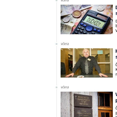
včera
včera
včera