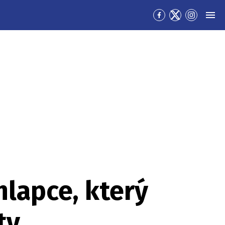
Přejít
Přejít
Přejít
MEN
na
na
na
Facebook
Twitter
Instagra
hlapce, který
ty