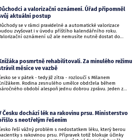
Důchodci a valorizační oznámení. Úřad připomněl
svůj aktuální postup
Důchody se v rámci pravidelné a automatické valorizace
budou zvyšovat i v úvodu příštího kalendářního roku.
Valorizační oznámení už ale nemusíte nutně dostat do
schránky. Pokud ho člověk chce mít na papíře, může si o něj
požádat.
Knížáka posmrtně rehabilitovali. Za minulého režimu
strávil měsíce ve vazbě
Česko se v pátek - tedy již zítra - rozloučí s Milanem
Knížákem. Rodina zesnulého umělce obdržela během
náročného období alespoň jednu dobrou zprávu. Jeden z
pražských obvodních soudů Knížáka definitivně rehabilitoval
za vazební stíhání v dobách komunistického režimu.
V Česku dochází lék na rakovinu prsu. Ministerstvo
přišlo s neotřelým řešením
Česko řeší vážný problém s nedostatkem léku, který berou
pacientky s rakovinou prsu. Přípravek totiž blokuje účinky