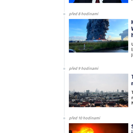
před 8 hodinami
před 9 hodinami
před 10 hodinami