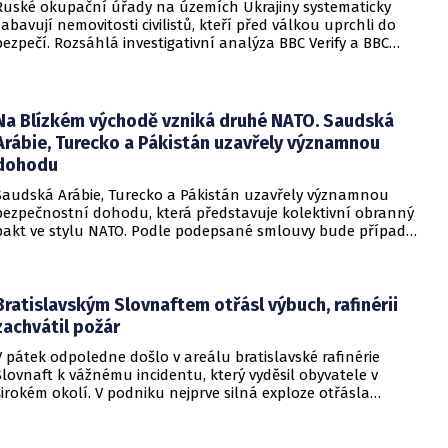
Ruské okupační úřady na územích Ukrajiny systematicky
zabavují nemovitosti civilistů, kteří před válkou uprchli do
bezpečí. Rozsáhlá investigativní analýza BBC Verify a BBC
Russian odhalila, že od roku 2024 bylo identifikováno k
zabavení nebo již přímo zkonfiskováno přes 34 tisíc domů a
bytů.
Na Blízkém východě vzniká druhé NATO. Saudská
Arábie, Turecko a Pákistán uzavřely významnou
dohodu
Saudská Arábie, Turecko a Pákistán uzavřely významnou
bezpečnostní dohodu, která představuje kolektivní obranný
pakt ve stylu NATO. Podle podepsané smlouvy bude případný
útok na některou z těchto tří zemí považován za útok na
všechny členy aliance, což má posílit odstrašující sílu v
regionu.
Bratislavským Slovnaftem otřásl výbuch, rafinérii
zachvátil požár
V pátek odpoledne došlo v areálu bratislavské rafinérie
Slovnaft k vážnému incidentu, který vyděsil obyvatele v
širokém okolí. V podniku nejprve silná exploze otřásla
budovami a následně vypukl rozsáhlý požár.