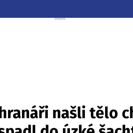
hranáři našli tělo c
spadl do úzké šach