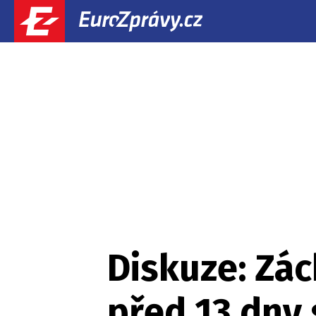
Diskuze: Zác
před 13 dny 