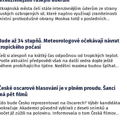
Ukrajinská města čelí stále intenzivnějším úderům ze strany
ruských ozbrojených sil, které naplno využívají zranitelnosti
místní protivzdušné obrany. Moskva totiž v posledních
měsících masivně sází na balistické rakety. Tyto zbraně
dopadají na hustě obydlené oblasti s minimálním nebo
dokonce žádným varováním předem, což civilnímu
obyvatelstvu dává jen pramalou šanci se včas ukrýt.
Bude až 34 stupňů. Meteorologové očekávají návrat
tropického počasí
Češi si alespoň na krátký čas odpočinou od tropických teplot.
Podle aktuální předpovědi však na další vedra dojde ještě
během probíhajícího týdne. Nedělní maxima budou šplhat
výrazně přes 30 stupňů.
České oscarové hlasování je v plném proudu. Šanci
má pět filmů
Kdo bude Česko reprezentovat na Oscarech? Výběr kandidáta
pokračuje. Akademici původně vybírali z deseti snímků a
počet již zúžili na polovinu. Informovala o tom Česká filmová
a televizní akademie.