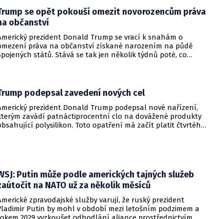
Trump se opět pokouší omezit novorozencům práva
na občanství
Americký prezident Donald Trump se vrací k snahám o
omezení práva na občanství získané narozením na půdě
Spojených států. Stává se tak jen několik týdnů poté, co
Nejvyšší soud Spojených států odmítl jeho předchozí plošší
pokus o zrušení této dlouholeté praxe.
Trump podepsal zavedení nových cel
Americký prezident Donald Trump podepsal nové nařízení,
kterým zavádí patnáctiprocentní clo na dovážené produkty
obsahující polysilikon. Toto opatření má začít platit čtvrtého
prosince a jeho hlavním úkolem je podpořit domácí
dodavatelské řetězce v oblasti mikročipů i solárních panelů.
WSJ: Putin může podle amerických tajných služeb
zaútočit na NATO už za několik měsíců
Americké zpravodajské služby varují, že ruský prezident
Vladimir Putin by mohl v období mezi letošním podzimem a
rokem 2029 vyzkoušet odhodlání aliance prostřednictvím