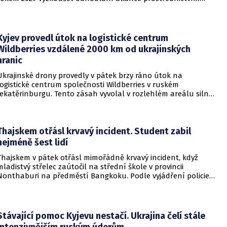
omezeného útoku. Cílem takových kroků by nebylo zabrání
území, ale snaha otestovat, zda členské státy dodrží své
závazky o kolektivní obraně. Tyto znepokojivé scénáře
přicházejí v době, kdy Moskva čelí rostoucímu tlaku kvůli
Kyjev provedl útok na logistické centrum
situaci na ukrajinské frontě. Masivní škody, které ukrajinské
Wildberries vzdálené 2000 km od ukrajinských
drony způsobují ruskému zázemí, totiž Kreml zahnaly do
hranic
kouta.
Ukrajinské drony provedly v pátek brzy ráno útok na
logistické centrum společnosti Wildberries v ruském
Jekatěrinburgu. Tento zásah vyvolal v rozlehlém areálu silný
požár a potvrdil rostoucí dosah ukrajinských bezpilotních
systémů hluboko v ruském vnitrozemí. Společnost posléze
potvrdila, že zasažené zařízení spravuje společný podnik
RWB, který řídí veškeré logistické operace.
Thajskem otřásl krvavý incident. Student zabil
nejméně šest lidí
Thajskem v pátek otřásl mimořádně krvavý incident, když
mladistvý střelec zaútočil na střední škole v provincii
Nonthaburi na předměstí Bangkoku. Podle vyjádření policie
začalo násilné řádění poté, co podezřelý čtrnáctiletý chlapec
údajně usmrtil své prarodiče v jejich domě a následně zamířil
do vzdělávací instituce.
Stávající pomoc Kyjevu nestačí. Ukrajina čelí stále
intenzivnějším ruským úderům