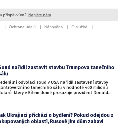
Soud nařídil zastavit stavbu Trumpova tanečního
sálu
Federální odvolací soud v USA nařídil zastavení stavby
kontroverzního tanečního sálu v hodnotě 400 milionů
dolarů, který v Bílém domě prosazuje prezident Donald
Trump. Páteční rozhodnutí představuje vážnou překážku pro
administrativu a otevírá cestu k právní bitvě před Nejvyšším
soudem.
Jak Ukrajinci přichází o bydlení? Pokud odejdou z
okupovaných oblastí, Rusové jim dům zabaví