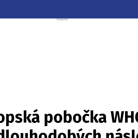
ropská pobočka WH
dlouhodobých nás