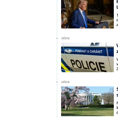
včera
včera