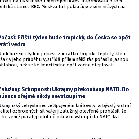
útoku na ukrajinskou metropoli Kyjev. Informovala o tom
britská stanice BBC. Moskva tak pokračuje v sérii ničivých a
smrtících útoků na hlavní město sousední země.
Počasí: Příští týden bude tropický, do Česka se opět
vrátí vedra
Nadcházející týden přinese zpočátku tropické teploty, které
však v jeho průběhu vystřídá příjemnější ráz počasí s jasnou
oblohou, než se ke konci týdne opět začne oteplovat.
Zalužnyj: Schopnosti Ukrajiny překonávají NATO. Do
aliance zřejmě nikdy nevstoupíme
Ukrajinský velvyslanec ve Spojeném království a bývalý vrchní
velitel ozbrojených sil Valerij Zalužnyj otevřeně prohlásil, že
jeho země pravděpodobně nikdy nevstoupí do NATO. Na
setkání s evropskými velvyslanci uvedl, že se v otázce členství
pohyboval celá léta, avšak současná realita ukazuje, že
alianční standardy jsou pro Kyjev v současné podobě
nedosažitelné.