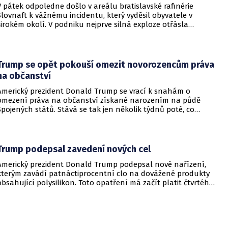
V pátek odpoledne došlo v areálu bratislavské rafinérie
Slovnaft k vážnému incidentu, který vyděsil obyvatele v
širokém okolí. V podniku nejprve silná exploze otřásla
budovami a následně vypukl rozsáhlý požár.
Trump se opět pokouší omezit novorozencům práva
na občanství
Americký prezident Donald Trump se vrací k snahám o
omezení práva na občanství získané narozením na půdě
Spojených států. Stává se tak jen několik týdnů poté, co
Nejvyšší soud Spojených států odmítl jeho předchozí plošší
pokus o zrušení této dlouholeté praxe.
Trump podepsal zavedení nových cel
Americký prezident Donald Trump podepsal nové nařízení,
kterým zavádí patnáctiprocentní clo na dovážené produkty
obsahující polysilikon. Toto opatření má začít platit čtvrtého
prosince a jeho hlavním úkolem je podpořit domácí
dodavatelské řetězce v oblasti mikročipů i solárních panelů.