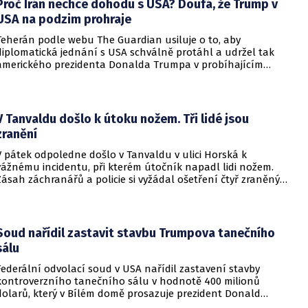
Proč Írán nechce dohodu s USA? Doufá, že Trump v
USA na podzim prohraje
Teherán podle webu The Guardian usiluje o to, aby
diplomatická jednání s USA schválně protáhl a udržel tak
amerického prezidenta Donalda Trumpa v probíhajícím
konfliktu až do podzimních voleb do Kongresu. Cílem íránské
strany je uštědřit americkému prezidentovi politickou ránu,
která by se mohla vyrovnat krizi s americkými teheránskými
rukojmími za prezidenta Jimmyho Cartera.
V Tanvaldu došlo k útoku nožem. Tři lidé jsou
zranění
V pátek odpoledne došlo v Tanvaldu v ulici Horská k
vážnému incidentu, při kterém útočník napadl lidi nožem.
Zásah záchranářů a policie si vyžádal ošetření čtyř zraněných
osob, přičemž tři z nich utrpěly těžká poranění.
Soud nařídil zastavit stavbu Trumpova tanečního
sálu
Federální odvolací soud v USA nařídil zastavení stavby
kontroverzního tanečního sálu v hodnotě 400 milionů
dolarů, který v Bílém domě prosazuje prezident Donald
Trump. Páteční rozhodnutí představuje vážnou překážku pro