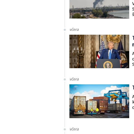
včera
včera
včera