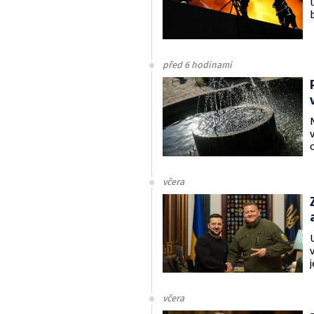
před 6 hodinami
včera
včera