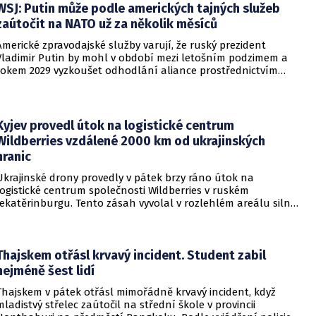
WSJ: Putin může podle amerických tajných služeb
zaútočit na NATO už za několik měsíců
Americké zpravodajské služby varují, že ruský prezident
Vladimir Putin by mohl v období mezi letošním podzimem a
rokem 2029 vyzkoušet odhodlání aliance prostřednictvím
omezeného útoku. Cílem takových kroků by nebylo zabrání
území, ale snaha otestovat, zda členské státy dodrží své
závazky o kolektivní obraně. Tyto znepokojivé scénáře
přicházejí v době, kdy Moskva čelí rostoucímu tlaku kvůli
Kyjev provedl útok na logistické centrum
situaci na ukrajinské frontě. Masivní škody, které ukrajinské
Wildberries vzdálené 2000 km od ukrajinských
drony způsobují ruskému zázemí, totiž Kreml zahnaly do
hranic
kouta.
Ukrajinské drony provedly v pátek brzy ráno útok na
logistické centrum společnosti Wildberries v ruském
Jekatěrinburgu. Tento zásah vyvolal v rozlehlém areálu silný
požár a potvrdil rostoucí dosah ukrajinských bezpilotních
systémů hluboko v ruském vnitrozemí. Společnost posléze
potvrdila, že zasažené zařízení spravuje společný podnik
RWB, který řídí veškeré logistické operace.
Thajskem otřásl krvavý incident. Student zabil
nejméně šest lidí
Thajskem v pátek otřásl mimořádně krvavý incident, když
mladistvý střelec zaútočil na střední škole v provincii