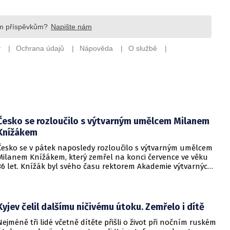
Česko se rozloučilo s výtvarným umělcem Milanem
Knížákem
Česko se v pátek naposledy rozloučilo s výtvarným umělcem
Milanem Knížákem, který zemřel na konci července ve věku
86 let. Knížák byl svého času rektorem Akademie výtvarných
umění a ředitelem Národní galerie.
Kyjev čelil dalšímu ničivému útoku. Zemřelo i dítě
Nejméně tři lidé včetně dítěte přišli o život při nočním ruském