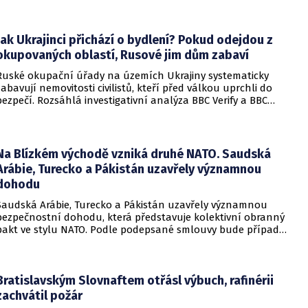
administrativu a otevírá cestu k právní bitvě před Nejvyšším
soudem.
Jak Ukrajinci přichází o bydlení? Pokud odejdou z
okupovaných oblastí, Rusové jim dům zabaví
Ruské okupační úřady na územích Ukrajiny systematicky
zabavují nemovitosti civilistů, kteří před válkou uprchli do
bezpečí. Rozsáhlá investigativní analýza BBC Verify a BBC
Russian odhalila, že od roku 2024 bylo identifikováno k
zabavení nebo již přímo zkonfiskováno přes 34 tisíc domů a
bytů.
Na Blízkém východě vzniká druhé NATO. Saudská
Arábie, Turecko a Pákistán uzavřely významnou
dohodu
Saudská Arábie, Turecko a Pákistán uzavřely významnou
bezpečnostní dohodu, která představuje kolektivní obranný
pakt ve stylu NATO. Podle podepsané smlouvy bude případný
útok na některou z těchto tří zemí považován za útok na
všechny členy aliance, což má posílit odstrašující sílu v
regionu.
Bratislavským Slovnaftem otřásl výbuch, rafinérii
zachvátil požár