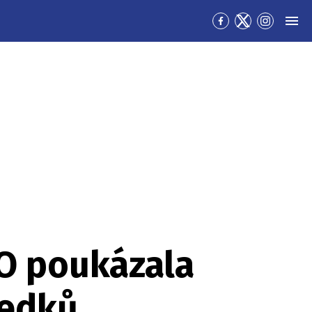
Přejít
Přejít
Přejít
MEN
na
na
na
Facebook
Twitter
Instagra
O poukázala
ledků