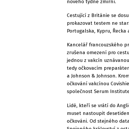
nového týdne zmírní.
Cestující z Británie se dos
prokazovat testem ne starší
Portugalska, Kypru, Řecka
Kancelář francouzského pr
zrušena omezení pro cestuj
jednou z vakcín uznávanou 
tedy očkovacím preparátem
a Johnson & Johnson. Krom
očkování vakcínou Covishiel
společnost Serum Institute
Lidé, kteří se vrátí do Ang
muset nastoupit desetidenní 
očkováni. Od stejného data
Spojeného království z os