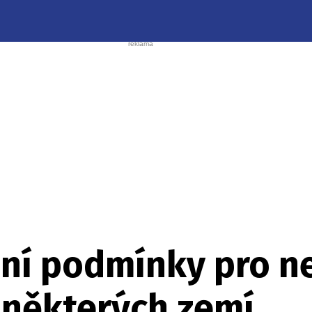
ísní podmínky pro 
 z některých zemí