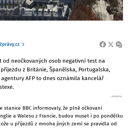
Zprávy.cz
FACEBOOK
X
ZPRÁ
t od neočkovaných osob negativní test na
 příjezdu z Británie, Španělska, Portugalska,
 agentury AFP to dnes oznámila kancelář
stexe.
e stanice BBC informovaly, že plně očkovaní
o Anglie a Walesu z Francie, budou muset i po pondělku
ože u příjezdů z mnoha jiných zemí se pravidla od