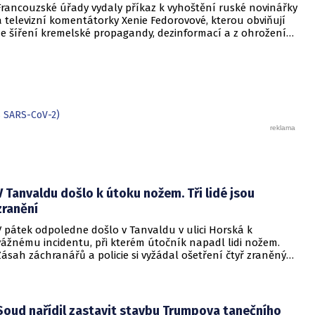
Francouzské úřady vydaly příkaz k vyhoštění ruské novinářky
a televizní komentátorky Xenie Fedorovové, kterou obviňují
ze šíření kremelské propagandy, dezinformací a z ohrožení
veřejného pořádku. Paříž zároveň přistoupila ke zmrazení
jejího majetku na dobu šesti měsíců. Bývalá šéfka
francouzské pobočky státní televize RT France vyhoštění
označila za politický tlak a cenzuru názorů, které se
neslučují s oficiální linií francouzské vlády.
s SARS-CoV-2)
V Tanvaldu došlo k útoku nožem. Tři lidé jsou
zranění
V pátek odpoledne došlo v Tanvaldu v ulici Horská k
vážnému incidentu, při kterém útočník napadl lidi nožem.
Zásah záchranářů a policie si vyžádal ošetření čtyř zraněných
osob, přičemž tři z nich utrpěly těžká poranění.
Soud nařídil zastavit stavbu Trumpova tanečního