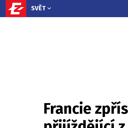
SVĚT
Francie zpř
přijíždějící