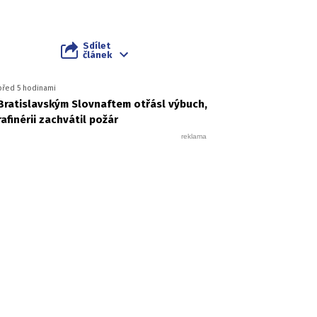
Sdílet
článek
před 5 hodinami
Bratislavským Slovnaftem otřásl výbuch,
rafinérii zachvátil požár