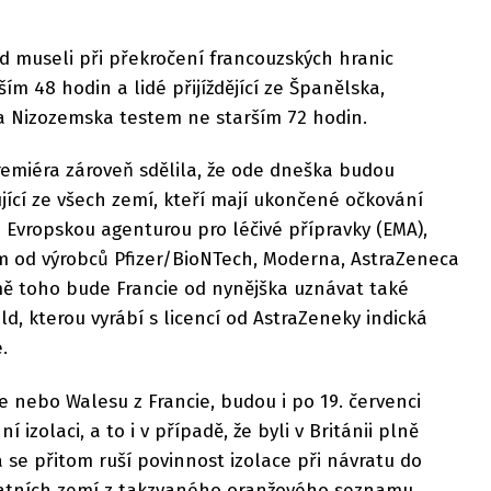
ud museli při překročení francouzských hranic
m 48 hodin a lidé přijíždějící ze Španělska,
 a Nizozemska testem ne starším 72 hodin.
emiéra zároveň sdělila, že ode dneška budou
ící ze všech zemí, kteří mají ukončené očkování
Evropskou agenturou pro léčivé přípravky (EMA),
 od výrobců Pfizer/BioNTech, Moderna, AstraZeneca
ě toho bude Francie od nynějška uznávat také
d, kterou vyrábí s licencí od AstraZeneky indická
.
lie nebo Walesu z Francie, budou i po 19. červenci
izolaci, a to i v případě, že byli v Británii plně
 se přitom ruší povinnost izolace při návratu do
tatních zemí z takzvaného oranžového seznamu.