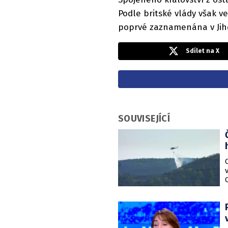
Podle britské vlády však ve
poprvé zaznamenána v Jiho
Sdílet na X
SOUVISEJÍCÍ