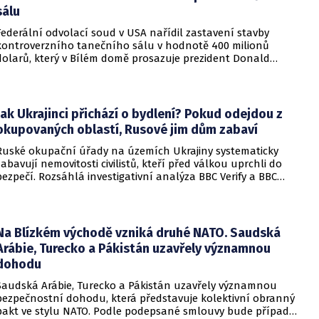
sálu
Federální odvolací soud v USA nařídil zastavení stavby
kontroverzního tanečního sálu v hodnotě 400 milionů
dolarů, který v Bílém domě prosazuje prezident Donald
Trump. Páteční rozhodnutí představuje vážnou překážku pro
administrativu a otevírá cestu k právní bitvě před Nejvyšším
soudem.
Jak Ukrajinci přichází o bydlení? Pokud odejdou z
okupovaných oblastí, Rusové jim dům zabaví
Ruské okupační úřady na územích Ukrajiny systematicky
zabavují nemovitosti civilistů, kteří před válkou uprchli do
bezpečí. Rozsáhlá investigativní analýza BBC Verify a BBC
Russian odhalila, že od roku 2024 bylo identifikováno k
zabavení nebo již přímo zkonfiskováno přes 34 tisíc domů a
bytů.
Na Blízkém východě vzniká druhé NATO. Saudská
Arábie, Turecko a Pákistán uzavřely významnou
dohodu
Saudská Arábie, Turecko a Pákistán uzavřely významnou
bezpečnostní dohodu, která představuje kolektivní obranný
pakt ve stylu NATO. Podle podepsané smlouvy bude případný