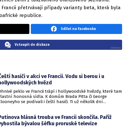
 Francii přetrvávají případy varianty beta, která byla
africké republice.
Sdílet na Facebooku
Vstoupit do diskuze
Čeští hasiči v akci ve Francii. Vodu si berou i u
hollywoodských hvězd
Ohnivé peklo ve Francii trápí i hollywoodské hvězdy, které tam
vlastní honosná sídla. K domům Brada Pitta či George
Clooneyho se podívali i čeští hasiči. Ti už několik dní
pomáhají francouzským kolegům v boji s ničivým živlem.
Putinova hlásná trouba ve Francii skončila. Paříž
vyhostila bývalou šéfku proruské televize