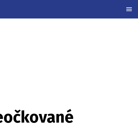
MEN
neočkované