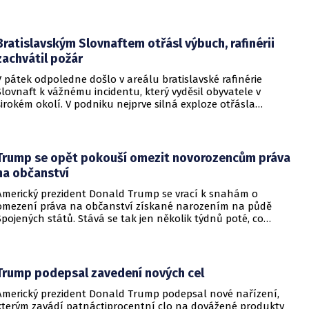
útok na některou z těchto tří zemí považován za útok na
všechny členy aliance, což má posílit odstrašující sílu v
regionu.
Bratislavským Slovnaftem otřásl výbuch, rafinérii
zachvátil požár
V pátek odpoledne došlo v areálu bratislavské rafinérie
Slovnaft k vážnému incidentu, který vyděsil obyvatele v
širokém okolí. V podniku nejprve silná exploze otřásla
budovami a následně vypukl rozsáhlý požár.
Trump se opět pokouší omezit novorozencům práva
na občanství
Americký prezident Donald Trump se vrací k snahám o
omezení práva na občanství získané narozením na půdě
Spojených států. Stává se tak jen několik týdnů poté, co
Nejvyšší soud Spojených států odmítl jeho předchozí plošší
pokus o zrušení této dlouholeté praxe.
Trump podepsal zavedení nových cel
Americký prezident Donald Trump podepsal nové nařízení,
kterým zavádí patnáctiprocentní clo na dovážené produkty