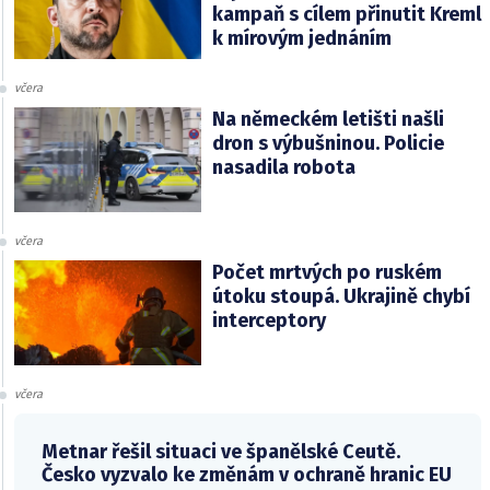
kampaň s cílem přinutit Kreml
k mírovým jednáním
včera
Na německém letišti našli
dron s výbušninou. Policie
nasadila robota
včera
Počet mrtvých po ruském
útoku stoupá. Ukrajině chybí
interceptory
včera
Metnar řešil situaci ve španělské Ceutě.
Česko vyzvalo ke změnám v ochraně hranic EU