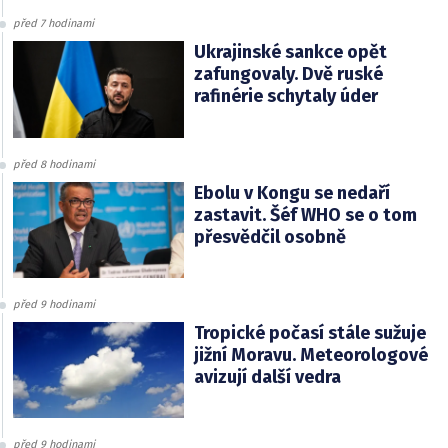
před 7 hodinami
Ukrajinské sankce opět
zafungovaly. Dvě ruské
rafinérie schytaly úder
před 8 hodinami
Ebolu v Kongu se nedaří
zastavit. Šéf WHO se o tom
přesvědčil osobně
před 9 hodinami
Tropické počasí stále sužuje
jižní Moravu. Meteorologové
avizují další vedra
před 9 hodinami