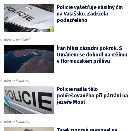
Policie vyšetřuje násilný čin
na Valašsku. Zadržela
podezřelého
před 10 hodinami
Írán hlásí zásadní pokrok. S
Ománem se dohodl na režimu
v Hormuzském průlivu
před 11 hodinami
Policie našla tělo
pohřešovaného při pátrání na
jezeře Most
před 11 hodinami
Turek poprvé reagoval na