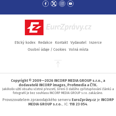
Přejít
Přejít
Přejít
Přejít
na
na
na
na
Facebook
Twitter
Instagram
YouTube
EuroZprávy.cz
Etický kodex
Redakce
Kontakt
Vydavatel
Inzerce
Osobní údaje / Cookies
Volná místa
Přejít
na
začátek
stránky
Copyright © 2009—2026 INCORP MEDIA GROUP s.r.o., a
dodavatelé INCORP images, Profimedia a ČTK.
Jakékoliv užití obsahu včetně převzetí, šíření či dalšího zpřístupňování článků a
fotografií je bez souhlasu INCORP MEDIA GROUP s.r.o. zakázáno.
Provozovatelem zpravodajského serveru
EuroZprávy.cz
je
INCORP
MEDIA GROUP s.r.o.
, IC:
118 23 054
.