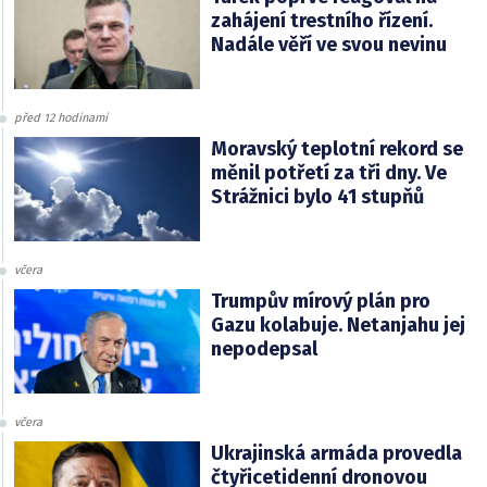
zahájení trestního řízení.
Nadále věří ve svou nevinu
před 12 hodinami
Moravský teplotní rekord se
měnil potřetí za tři dny. Ve
Strážnici bylo 41 stupňů
včera
Trumpův mírový plán pro
Gazu kolabuje. Netanjahu jej
nepodepsal
včera
Ukrajinská armáda provedla
čtyřicetidenní dronovou