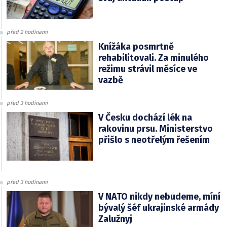
před 2 hodinami
Knížáka posmrtně
rehabilitovali. Za minulého
režimu strávil měsíce ve
vazbě
před 3 hodinami
V Česku dochází lék na
rakovinu prsu. Ministerstvo
přišlo s neotřelým řešením
před 3 hodinami
V NATO nikdy nebudeme, míní
bývalý šéf ukrajinské armády
Zalužnyj