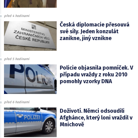
před 4 hodinami
Česká diplomacie přesouvá
své síly. Jeden konzulát
zanikne, jiný vznikne
před 5 hodinami
Policie objasnila pomníček. V
případu vraždy z roku 2010
pomohly vzorky DNA
před 6 hodinami
Doživotí. Němci odsoudili
Afghánce, který loni vraždil v
Mnichově