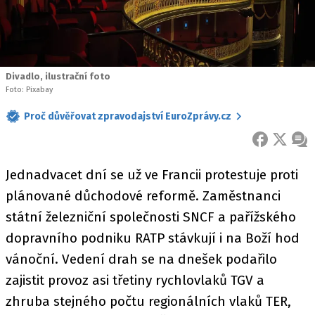
Divadlo, ilustrační foto
Foto: Pixabay
Proč důvěřovat zpravodajství EuroZprávy.cz
FACEBOOK
X
ZPR
Jednadvacet dní se už ve Francii protestuje proti
plánované důchodové reformě. Zaměstnanci
státní železniční společnosti SNCF a pařížského
dopravního podniku RATP stávkují i na Boží hod
vánoční. Vedení drah se na dnešek podařilo
zajistit provoz asi třetiny rychlovlaků TGV a
zhruba stejného počtu regionálních vlaků TER,