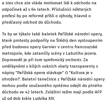
a slev chce ale vláda motivovat lidi k odchodu na
odpočinek až v 64 letech. Příslušníci některých
profesí by po reformě přišli o výhody, hlavně o
předčasný odchod do důchodu.
To by se týkalo také baletek Pařížské národní opery,
které protesty podpořily na Štědrý den vystoupením
před budovou opery Garnier v centru francouzské
metropole, kde zatančily scény z Labutího jezera.
Doprovodil je při tom symfonický orchestr. Za
umělkyněmi v bílých sukních visely transparenty s
nápisy "Pařížská opera stávkuje" či "Kultura je v
ohrožení". Baletní tanečnice z Pařížské národní opery
mohou podle současného systému odejít do plného
důchodu ve 42 letech. Zvláštní režim mají podle AFP
už od dob krále Ludvíka XIV.