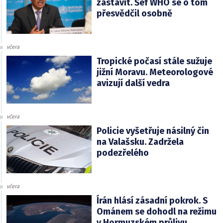
zastavit. Šéf WHO se o tom
přesvědčil osobně
včera
Tropické počasí stále sužuje
jižní Moravu. Meteorologové
avizují další vedra
včera
Policie vyšetřuje násilný čin
na Valašsku. Zadržela
podezřelého
včera
Írán hlásí zásadní pokrok. S
Ománem se dohodl na režimu
v Hormuzském průlivu