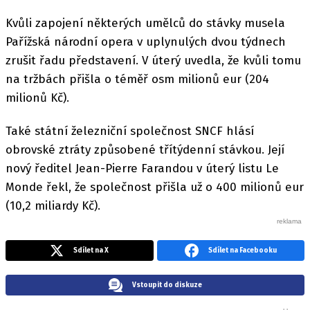
Kvůli zapojení některých umělců do stávky musela
Pařížská národní opera v uplynulých dvou týdnech
zrušit řadu představení. V úterý uvedla, že kvůli tomu
na tržbách přišla o téměř osm milionů eur (204
milionů Kč).
Také státní železniční společnost SNCF hlásí
obrovské ztráty způsobené třítýdenní stávkou. Její
nový ředitel Jean-Pierre Farandou v úterý listu Le
Monde řekl, že společnost přišla už o 400 milionů eur
(10,2 miliardy Kč).
Sdílet na X
Sdílet na Facebooku
Vstoupit do diskuze