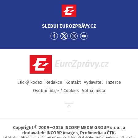
SLEDUJ EUROZPRÁVY.CZ
Přejít
Přejít
Přejít
Přejít
na
na
na
na
Facebook
Twitter
Instagram
YouTube
EuroZprávy.cz
Etický kodex
Redakce
Kontakt
Vydavatel
Inzerce
Osobní údaje / Cookies
Volná místa
Přejít
na
začátek
stránky
Copyright © 2009—2026 INCORP MEDIA GROUP s.r.o., a
dodavatelé INCORP images, Profimedia a ČTK.
Jakékoliv užití obsahu včetně převzetí, šíření či dalšího zpřístupňování článků a