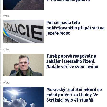
včera
Policie našla tělo
pohřešovaného při pátrání na
jezeře Most
včera
Turek poprvé reagoval na
zahájení trestního řízení.
Nadále věří ve svou nevinu
včera
Moravský teplotní rekord se
měnil potřetí za tři dny. Ve
Strážnici bylo 41 stupňů