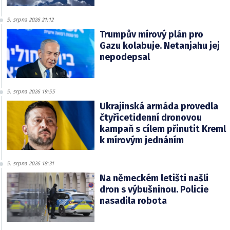
5. srpna 2026 21:12
Trumpův mírový plán pro
Gazu kolabuje. Netanjahu jej
nepodepsal
5. srpna 2026 19:55
Ukrajinská armáda provedla
čtyřicetidenní dronovou
kampaň s cílem přinutit Kreml
k mírovým jednáním
5. srpna 2026 18:31
Na německém letišti našli
dron s výbušninou. Policie
nasadila robota