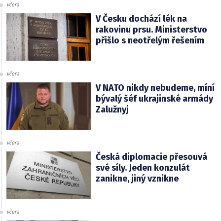
včera
V Česku dochází lék na
rakovinu prsu. Ministerstvo
přišlo s neotřelým řešením
včera
V NATO nikdy nebudeme, míní
bývalý šéf ukrajinské armády
Zalužnyj
včera
Česká diplomacie přesouvá
své síly. Jeden konzulát
zanikne, jiný vznikne
včera