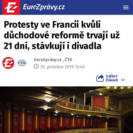
MEN
Protesty ve Francii kvůli
důchodové reformě trvají už
21 dní, stávkují i divadla
EuroZprávy.cz
,
ČTK
25. prosince 2019 13:49
Sdílet
článek