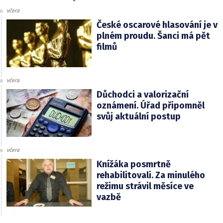
včera
České oscarové hlasování je v
plném proudu. Šanci má pět
filmů
včera
Důchodci a valorizační
oznámení. Úřad připomněl
svůj aktuální postup
včera
Knížáka posmrtně
rehabilitovali. Za minulého
režimu strávil měsíce ve
vazbě