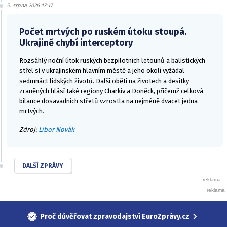
5. srpna 2026 17:17
Počet mrtvých po ruském útoku stoupá.
Ukrajině chybí interceptory
Rozsáhlý noční útok ruských bezpilotních letounů a balistických
střel si v ukrajinském hlavním městě a jeho okolí vyžádal
sedmnáct lidských životů. Další oběti na životech a desítky
zraněných hlásí také regiony Charkiv a Doněck, přičemž celková
bilance dosavadních střetů vzrostla na nejméně dvacet jedna
mrtvých.
Zdroj:
Libor Novák
DALŠÍ ZPRÁVY
Proč důvěřovat zpravodajství EuroZprávy.cz