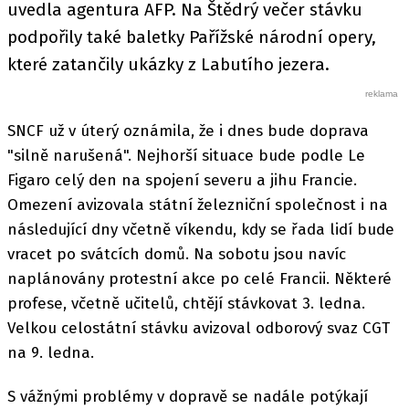
uvedla agentura AFP. Na Štědrý večer stávku
podpořily také baletky Pařížské národní opery,
které zatančily ukázky z Labutího jezera.
SNCF už v úterý oznámila, že i dnes bude doprava
"silně narušená". Nejhorší situace bude podle Le
Figaro celý den na spojení severu a jihu Francie.
Omezení avizovala státní železniční společnost i na
následující dny včetně víkendu, kdy se řada lidí bude
vracet po svátcích domů. Na sobotu jsou navíc
naplánovány protestní akce po celé Francii. Některé
profese, včetně učitelů, chtějí stávkovat 3. ledna.
Velkou celostátní stávku avizoval odborový svaz CGT
na 9. ledna.
S vážnými problémy v dopravě se nadále potýkají