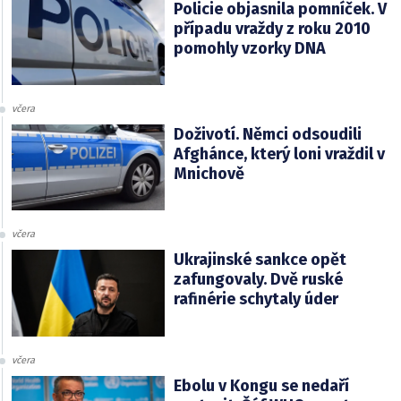
Policie objasnila pomníček. V
případu vraždy z roku 2010
pomohly vzorky DNA
včera
Doživotí. Němci odsoudili
Afghánce, který loni vraždil v
Mnichově
včera
Ukrajinské sankce opět
zafungovaly. Dvě ruské
rafinérie schytaly úder
včera
Ebolu v Kongu se nedaří