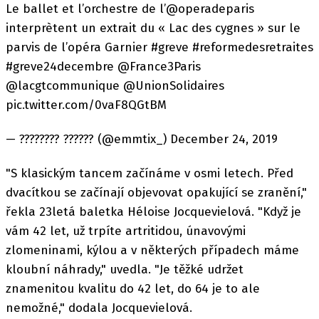
Le ballet et l’orchestre de l’@operadeparis
interprètent un extrait du « Lac des cygnes » sur le
parvis de l’opéra Garnier #greve #reformedesretraites
#greve24decembre @France3Paris
@lacgtcommunique @UnionSolidaires
pic.twitter.com/0vaF8QGtBM
— ???????? ?????? (@emmtix_) December 24, 2019
"S klasickým tancem začínáme v osmi letech. Před
dvacítkou se začínají objevovat opakující se zranění,"
řekla 23letá baletka Héloise Jocquevielová. "Když je
vám 42 let, už trpíte artritidou, únavovými
zlomeninami, kýlou a v některých případech máme
kloubní náhrady," uvedla. "Je těžké udržet
znamenitou kvalitu do 42 let, do 64 je to ale
nemožné," dodala Jocquevielová.