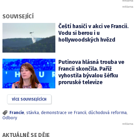
SOUVISEJÍCÍ
Čeští hasiči v akci ve Francii.
Vodu si berou i u
hollywoodských hvězd
Putinova hlásná trouba ve
Francii skončila. Paříž
vyhostila bývalou šéfku
proruské televize
VÍCE SOUVISEJÍCÍCH
Francie
,
stávka
,
demonstrace ve Francii
,
důchodová reforma
,
Odbory
AKTUÁLNĚ SE DĚJE