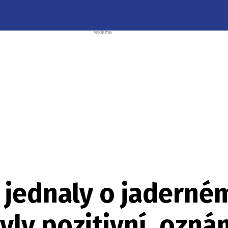
 jednaly o jaderném
ly pozitivní, ozná