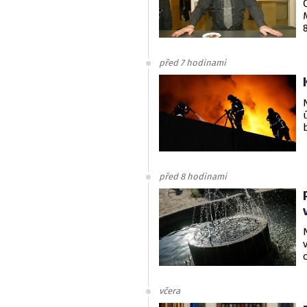
před 7 hodinami
před 8 hodinami
včera