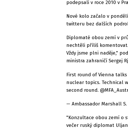
podepsali v roce 2010 v Pra
Nové kolo začalo v pondělí
twitteru bez dalších podro
Diplomaté obou zemí v pr
nechtěli příliš komentovat.
Vždy jsme plni naděje," po
ministra zahraničí Sergej R
First round of Vienna talks
nuclear topics. Technical 
second round. @MFA_Austr
— Ambassador Marshall S. 
"Konzultace obou zemí o str
večer ruský diplomat Uljan