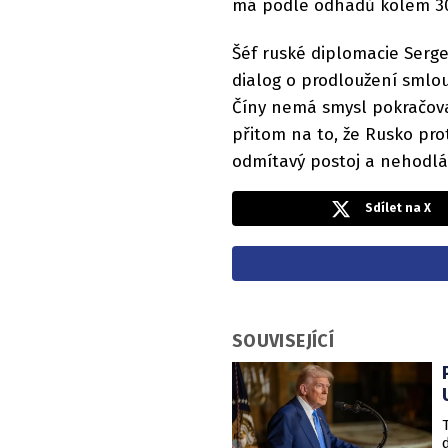
má podle odhadů kolem 300
Šéf ruské diplomacie Sergej
dialog o prodloužení smlouv
Číny nemá smysl pokračovat
přitom na to, že Rusko prot
odmítavý postoj a nehodlá
Sdílet na X
SOUVISEJÍCÍ