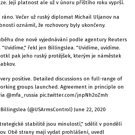
ze. Její platnost ale už v únoru příštího roku vyprší.
 ráno. Večer už ruský diplomat Michail Uljanov na
bností oznámil, že rozhovory byly ukončeny.
ůběhu dne nové vyjednávání podle agentury Reuters
 "Uvidíme," řekl jen Billingslea. "Uvidíme, uvidíme.
dotkl pak jeho ruský protějšek, kterým je náměstek
jabkov.
 very positive. Detailed discussions on full-range of
working groups launched. Agreement in principle on
ia @mfa_russia pic.twitter.com/jnpNh2oZmh
Billingslea (@USArmsControl) June 22, 2020
ategické stabilitě jsou minulostí," sdělil v pondělí
ov. Obě strany mají vydat prohlášení, uvedl