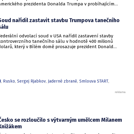
amerického prezidenta Donalda Trumpa v probíhajícím
konfliktu až do podzimních voleb do Kongresu. Cílem íránské
strany je uštědřit americkému prezidentovi politickou ránu,
Soud nařídil zastavit stavbu Trumpova tanečního
která by se mohla vyrovnat krizi s americkými teheránskými
rukojmími za prezidenta Jimmyho Cartera.
sálu
Federální odvolací soud v USA nařídil zastavení stavby
kontroverzního tanečního sálu v hodnotě 400 milionů
dolarů, který v Bílém domě prosazuje prezident Donald
Trump. Páteční rozhodnutí představuje vážnou překážku pro
administrativu a otevírá cestu k právní bitvě před Nejvyšším
soudem.
)
,
Rusko
,
Sergej Rjabkov
,
Jaderné zbraně
,
Smlouva START
,
Česko se rozloučilo s výtvarným umělcem Milanem
Knížákem