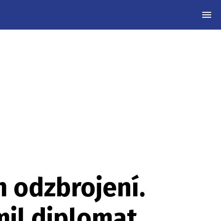
MEN
 odzbrojení.
mil diplomat