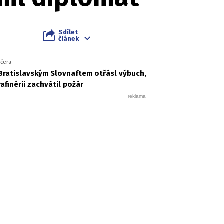
Sdílet
článek
včera
Bratislavským Slovnaftem otřásl výbuch,
rafinérii zachvátil požár