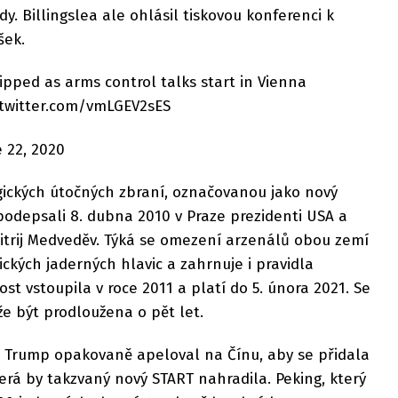
y. Billingslea ale ohlásil tiskovou konferenci k
šek.
lipped as arms control talks start in Vienna
c.twitter.com/vmLGEV2sES
 22, 2020
ických útočných zbraní, označovanou jako nový
podepsali 8. dubna 2010 v Praze prezidenti USA a
trij Medveděv. Týká se omezení arzenálů obou zemí
ckých jaderných hlavic a zahrnuje i pravidla
st vstoupila v roce 2011 a platí do 5. února 2021. Se
 být prodloužena o pět let.
 Trump opakovaně apeloval na Čínu, aby se přidala
erá by takzvaný nový START nahradila. Peking, který