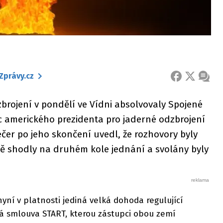
Zprávy.cz
FACEBOOK
X
ZPRÁ
brojení v pondělí ve Vídni absolvovaly Spojené
c amerického prezidenta pro jaderné odzbrojení
ečer po jeho skončení uvedl, že rozhovory byly
sadě shodly na druhém kole jednání a svolány byly
ní v platnosti jediná velká dohoda regulující
vá smlouva START, kterou zástupci obou zemí