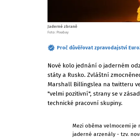
Jaderné zbraně
Foto: Pixabay
Proč důvěřovat zpravodajství Euro
Nové kolo jednání o jaderném odz
státy a Rusko. Zvláštní zmocněne
Marshall Billingslea na twitteru v
"velmi pozitivní", strany se v zá
technické pracovní skupiny.
Mezi oběma velmocemi je ny
jaderné arzenály - tzv. no