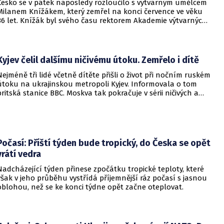
Česko se v pátek naposledy rozloučilo s výtvarným umělcem
Milanem Knížákem, který zemřel na konci července ve věku
86 let. Knížák byl svého času rektorem Akademie výtvarných
umění a ředitelem Národní galerie.
Kyjev čelil dalšímu ničivému útoku. Zemřelo i dítě
Nejméně tři lidé včetně dítěte přišli o život při nočním ruském
útoku na ukrajinskou metropoli Kyjev. Informovala o tom
britská stanice BBC. Moskva tak pokračuje v sérii ničivých a
smrtících útoků na hlavní město sousední země.
Počasí: Příští týden bude tropický, do Česka se opět
vrátí vedra
Nadcházející týden přinese zpočátku tropické teploty, které
však v jeho průběhu vystřídá příjemnější ráz počasí s jasnou
oblohou, než se ke konci týdne opět začne oteplovat.