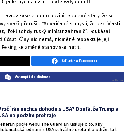
 jaderných zbraní, to ale vždy odmítl.
 Lavrov zase v lednu obvinil Spojené státy, že se
y snaží přerušit. "Američané si myslí, že bez účasti
," řekl tehdy ruský ministr zahraničí. Poukázal
i účasti Číny nic nemá, nicméně respektuje její
 Peking ke změně stanoviska nutit.
Sdílet na Facebooku
Vstoupit do diskuze
Proč Írán nechce dohodu s USA? Doufá, že Trump v
USA na podzim prohraje
Teherán podle webu The Guardian usiluje o to, aby
diplomatická jednání s USA schválně protáhl a udržel tak