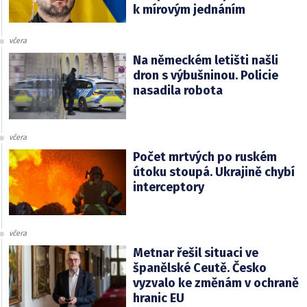
k mírovým jednáním
včera
Na německém letišti našli
dron s výbušninou. Policie
nasadila robota
včera
Počet mrtvých po ruském
útoku stoupá. Ukrajině chybí
interceptory
včera
Metnar řešil situaci ve
španělské Ceutě. Česko
vyzvalo ke změnám v ochraně
hranic EU