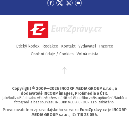
Přejít
Přejít
Přejít
Přejít
na
na
na
na
Facebook
Twitter
Instagram
YouTube
EuroZprávy.cz
Etický kodex
Redakce
Kontakt
Vydavatel
Inzerce
Osobní údaje / Cookies
Volná místa
Přejít
na
začátek
stránky
Copyright © 2009—2026 INCORP MEDIA GROUP s.r.o., a
dodavatelé INCORP images, Profimedia a ČTK.
Jakékoliv užití obsahu včetně převzetí, šíření či dalšího zpřístupňování článků a
fotografií je bez souhlasu INCORP MEDIA GROUP s.r.o. zakázáno.
Provozovatelem zpravodajského serveru
EuroZprávy.cz
je
INCORP
MEDIA GROUP s.r.o.
, IC:
118 23 054
.