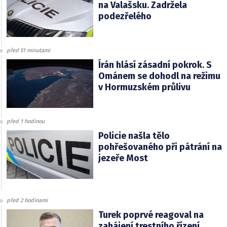
na Valašsku. Zadržela
podezřelého
před 51 minutami
Írán hlásí zásadní pokrok. S
Ománem se dohodl na režimu
v Hormuzském průlivu
před 1 hodinou
Policie našla tělo
pohřešovaného při pátrání na
jezeře Most
před 2 hodinami
Turek poprvé reagoval na
zahájení trestního řízení.