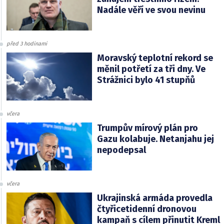
Nadále věří ve svou nevinu
před 3 hodinami
Moravský teplotní rekord se
měnil potřetí za tři dny. Ve
Strážnici bylo 41 stupňů
včera
Trumpův mírový plán pro
Gazu kolabuje. Netanjahu jej
nepodepsal
včera
Ukrajinská armáda provedla
čtyřicetidenní dronovou
kampaň s cílem přinutit Kreml