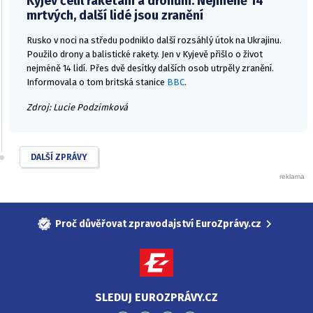
Kyjev čelil raketám a dronům. Nejméně 14
mrtvých, další lidé jsou zranění
Rusko v noci na středu podniklo další rozsáhlý útok na Ukrajinu.
Použilo drony a balistické rakety. Jen v Kyjevě přišlo o život
nejméně 14 lidí. Přes dvě desítky dalších osob utrpěly zranění.
Informovala o tom britská stanice
BBC
.
Zdroj: Lucie Podzimková
DALŠÍ ZPRÁVY
Proč důvěřovat zpravodajství EuroZprávy.cz
SLEDUJ EUROZPRÁVY.CZ