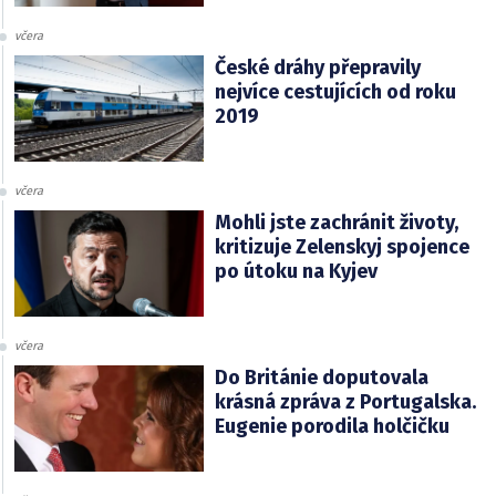
včera
České dráhy přepravily
nejvíce cestujících od roku
2019
včera
Mohli jste zachránit životy,
kritizuje Zelenskyj spojence
po útoku na Kyjev
včera
Do Británie doputovala
krásná zpráva z Portugalska.
Eugenie porodila holčičku