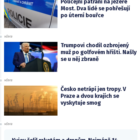
Policejní pátrání na jezeře
Most. Dva lidé se pohřešují
po úterní bouřce
včera
Trumpovi chodil ozbrojený
muž po golfovém hřišti. Našly
se u něj zbraně
včera
Česko netrápí jen tropy. V
Praze a dvou krajích se
vyskytuje smog
včera