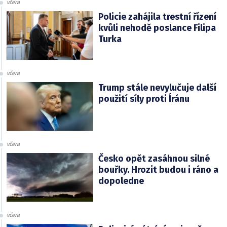
včera
Policie zahájila trestní řízení
kvůli nehodě poslance Filipa
Turka
včera
Trump stále nevylučuje další
použití síly proti Íránu
včera
Česko opět zasáhnou silné
bouřky. Hrozit budou i ráno a
dopoledne
včera