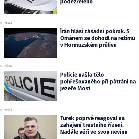
podezřelého
včera
Írán hlásí zásadní pokrok. S
Ománem se dohodl na režimu
v Hormuzském průlivu
včera
Policie našla tělo
pohřešovaného při pátrání na
jezeře Most
včera
Turek poprvé reagoval na
zahájení trestního řízení.
Nadále věří ve svou nevinu