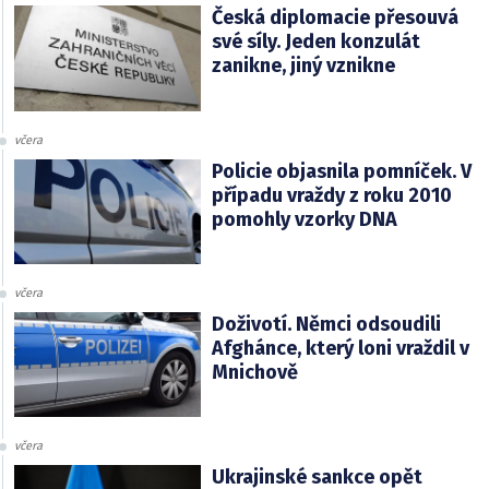
Česká diplomacie přesouvá
své síly. Jeden konzulát
zanikne, jiný vznikne
včera
Policie objasnila pomníček. V
případu vraždy z roku 2010
pomohly vzorky DNA
včera
Doživotí. Němci odsoudili
Afghánce, který loni vraždil v
Mnichově
včera
Ukrajinské sankce opět