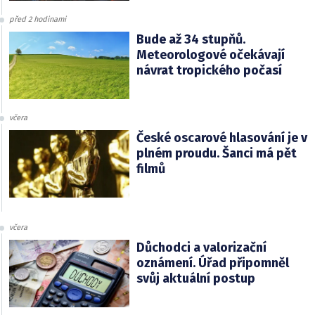
před 2 hodinami
Bude až 34 stupňů.
Meteorologové očekávají
návrat tropického počasí
včera
České oscarové hlasování je v
plném proudu. Šanci má pět
filmů
včera
Důchodci a valorizační
oznámení. Úřad připomněl
svůj aktuální postup