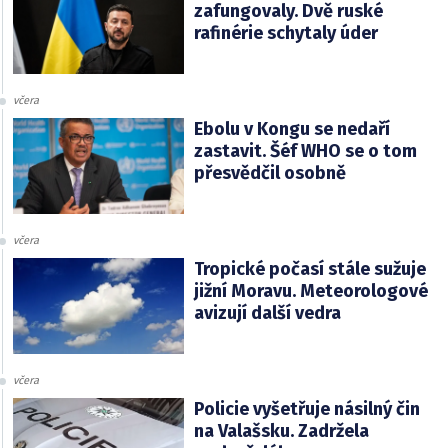
zafungovaly. Dvě ruské
rafinérie schytaly úder
včera
Ebolu v Kongu se nedaří
zastavit. Šéf WHO se o tom
přesvědčil osobně
včera
Tropické počasí stále sužuje
jižní Moravu. Meteorologové
avizují další vedra
včera
Policie vyšetřuje násilný čin
na Valašsku. Zadržela