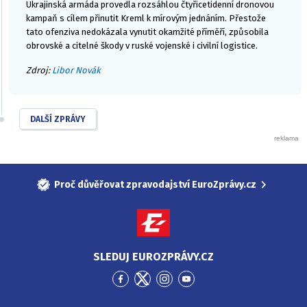
Ukrajinská armáda provedla rozsáhlou čtyřicetidenní dronovou
kampaň s cílem přinutit Kreml k mírovým jednáním. Přestože
tato ofenziva nedokázala vynutit okamžité příměří, způsobila
obrovské a citelné škody v ruské vojenské i civilní logistice.
Zdroj:
Libor Novák
DALŠÍ ZPRÁVY
Proč důvěřovat zpravodajství EuroZprávy.cz
SLEDUJ EUROZPRÁVY.CZ
Přejít
Přejít
Přejít
Přejít
na
na
na
na