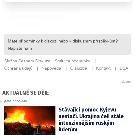
AKTUÁLNĚ SE DĚJE
před 1 hodinou
Stávající pomoc Kyjevu
nestačí. Ukrajina čelí stále
intenzivnějším ruským
úderům