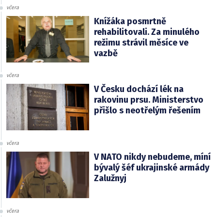
včera
Knížáka posmrtně
rehabilitovali. Za minulého
režimu strávil měsíce ve
vazbě
včera
V Česku dochází lék na
rakovinu prsu. Ministerstvo
přišlo s neotřelým řešením
včera
V NATO nikdy nebudeme, míní
bývalý šéf ukrajinské armády
Zalužnyj
včera