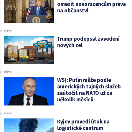
omezit novorozencům práva
na občanství
včera
Trump podepsal zavedení
nových cel
včera
WSJ: Putin může podle
amerických tajných služeb
zaútočit na NATO už za
několik měsíců
včera
Kyjev provedl útok na
logistické centrum