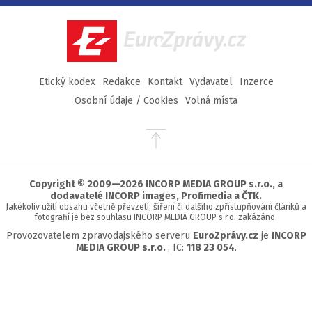
Facebook
Twitter
Instagram
YouTube
EuroZprávy.cz
Etický kodex
Redakce
Kontakt
Vydavatel
Inzerce
Osobní údaje / Cookies
Volná místa
Přejít
na
začátek
stránky
Copyright © 2009—2026 INCORP MEDIA GROUP s.r.o., a
dodavatelé INCORP images, Profimedia a ČTK.
Jakékoliv užití obsahu včetně převzetí, šíření či dalšího zpřístupňování článků a
fotografií je bez souhlasu INCORP MEDIA GROUP s.r.o. zakázáno.
Provozovatelem zpravodajského serveru
EuroZprávy.cz
je
INCORP
MEDIA GROUP s.r.o.
, IC:
118 23 054
.