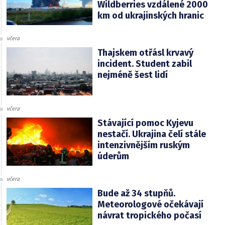
Wildberries vzdálené 2000
km od ukrajinských hranic
včera
Thajskem otřásl krvavý
incident. Student zabil
nejméně šest lidí
včera
Stávající pomoc Kyjevu
nestačí. Ukrajina čelí stále
intenzivnějším ruským
úderům
včera
Bude až 34 stupňů.
Meteorologové očekávají
návrat tropického počasí