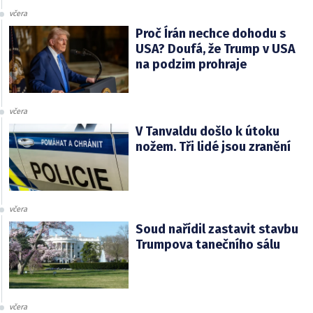
včera
Proč Írán nechce dohodu s
USA? Doufá, že Trump v USA
na podzim prohraje
včera
V Tanvaldu došlo k útoku
nožem. Tři lidé jsou zranění
včera
Soud nařídil zastavit stavbu
Trumpova tanečního sálu
včera