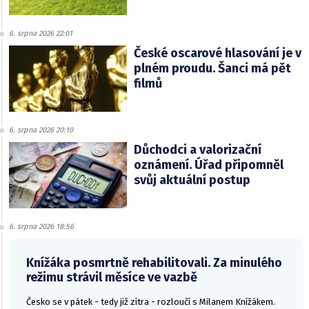
6. srpna 2026 22:01
České oscarové hlasování je v
plném proudu. Šanci má pět
filmů
6. srpna 2026 20:10
Důchodci a valorizační
oznámení. Úřad připomněl
svůj aktuální postup
6. srpna 2026 18:56
Knížáka posmrtně rehabilitovali. Za minulého
režimu strávil měsíce ve vazbě
Česko se v pátek - tedy již zítra - rozloučí s Milanem Knížákem.