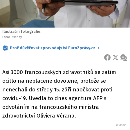
Ilustrační fotografie.
Foto: Pixabay
Proč důvěřovat zpravodajství EuroZprávy.cz
FACEBOOK
X
ZPR
Asi 3000 francouzských zdravotníků se zatím
ocitlo na neplacené dovolené, protože se
nenechali do středy 15. září naočkovat proti
covidu-19. Uvedla to dnes agentura AFP s
odvoláním na francouzského ministra
zdravotnictví Oliviera Vérana.