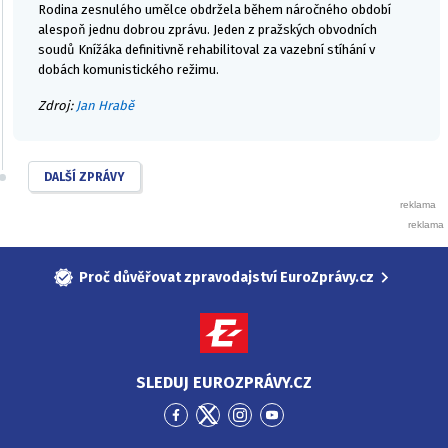
Rodina zesnulého umělce obdržela během náročného období
alespoň jednu dobrou zprávu. Jeden z pražských obvodních
soudů Knížáka definitivně rehabilitoval za vazební stíhání v
dobách komunistického režimu.
Zdroj:
Jan Hrabě
DALŠÍ ZPRÁVY
Proč důvěřovat zpravodajství EuroZprávy.cz
SLEDUJ EUROZPRÁVY.CZ
Přejít
Přejít
Přejít
Přejít
na
na
na
na