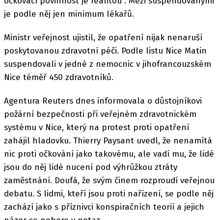
očkovací povinnost je realitou". Mezi suspendovanými
je podle něj jen minimum lékařů.
Ministr veřejnost ujistil, že opatření nijak nenaruší
poskytovanou zdravotní péči. Podle listu Nice Matin
suspendovali v jedné z nemocnic v jihofrancouzském
Nice téměř 450 zdravotníků.
Agentura Reuters dnes informovala o důstojníkovi
požární bezpečnosti při veřejném zdravotnickém
systému v Nice, který na protest proti opatření
zahájil hladovku. Thierry Paysant uvedl, že nenamítá
nic proti očkování jako takovému, ale vadí mu, že lidé
jsou do něj lidé nucení pod výhrůžkou ztráty
zaměstnání. Doufá, že svým činem rozproudí veřejnou
debatu. S lidmi, kteří jsou proti nařízení, se podle něj
zachází jako s příznivci konspiračních teorií a jejich