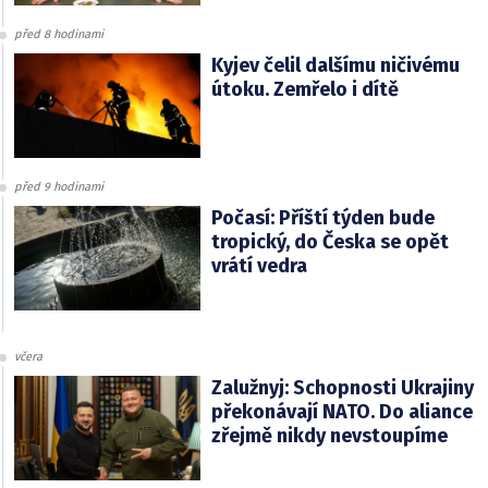
před 8 hodinami
Kyjev čelil dalšímu ničivému
útoku. Zemřelo i dítě
před 9 hodinami
Počasí: Příští týden bude
tropický, do Česka se opět
vrátí vedra
včera
Zalužnyj: Schopnosti Ukrajiny
překonávají NATO. Do aliance
zřejmě nikdy nevstoupíme