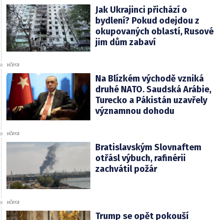
Jak Ukrajinci přichází o
bydlení? Pokud odejdou z
okupovaných oblastí, Rusové
jim dům zabaví
včera
Na Blízkém východě vzniká
druhé NATO. Saudská Arábie,
Turecko a Pákistán uzavřely
významnou dohodu
včera
Bratislavským Slovnaftem
otřásl výbuch, rafinérii
zachvátil požár
včera
Trump se opět pokouší