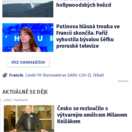
hollywoodských hvězd
Putinova hlásná trouba ve
Francii skončila. Paříž
vyhostila bývalou šéfku
proruské televize
VÍCE SOUVISEJÍCÍCH
Francie
,
Covid-19 (koronavirus SARS-CoV-2)
,
lékaři
AKTUÁLNĚ SE DĚJE
před 7 hodinami
Česko se rozloučilo s
výtvarným umělcem Milanem
Knížákem