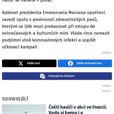
názor se nebere v potaz.
Kabinet prezidenta Emmanuela Macrona opatření
zavedl spolu s povinností zdravotnických pasů,
kterými se lidé musí prokazovat při vstupu do
volnočasových a kulturních míst. Vláda chce zamezit
podzimní vlně koronavirových infekcí a uspíšit
očkovací kampaň.
Sdílet na X
Sdílet na Facebooku
Vstoupit do diskuze
SOUVISEJÍCÍ
Čeští hasiči v akci ve Francii.
Vodu si berou i u