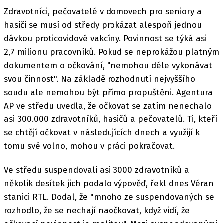
Zdravotníci, pečovatelé v domovech pro seniory a
hasiči se musí od středy prokázat alespoň jednou
dávkou proticovidové vakcíny. Povinnost se týká asi
2,7 milionu pracovníků. Pokud se neprokážou platným
dokumentem o očkování, "nemohou déle vykonávat
svou činnost". Na základě rozhodnutí nejvyššího
soudu ale nemohou být přímo propuštěni. Agentura
AP ve středu uvedla, že očkovat se zatím nenechalo
asi 300.000 zdravotníků, hasičů a pečovatelů. Ti, kteří
se chtějí očkovat v následujících dnech a využijí k
tomu své volno, mohou v práci pokračovat.
Ve středu suspendovali asi 3000 zdravotníků a
několik desítek jich podalo výpověď, řekl dnes Véran
stanici RTL. Dodal, že "mnoho ze suspendovaných se
rozhodlo, že se nechají naočkovat, když vidí, že