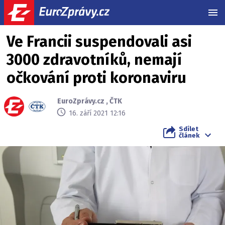
MEN
Ve Francii suspendovali asi
3000 zdravotníků, nemají
očkování proti koronaviru
EuroZprávy.cz
,
ČTK
16. září 2021 12:16
Sdílet
článek