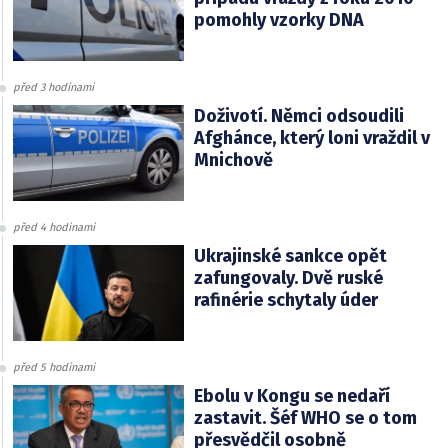
pomohly vzorky DNA
před 3 hodinami
Doživotí. Němci odsoudili
Afghánce, který loni vraždil v
Mnichově
před 4 hodinami
Ukrajinské sankce opět
zafungovaly. Dvě ruské
rafinérie schytaly úder
před 5 hodinami
Ebolu v Kongu se nedaří
zastavit. Šéf WHO se o tom
přesvědčil osobně