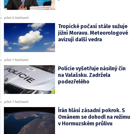
před 6 hodinami
Tropické počasí stále sužuje
jižní Moravu. Meteorologové
avizují další vedra
před 7 hodinami
Policie vyšetřuje násilný čin
na Valašsku. Zadržela
podezřelého
před 7 hodinami
Írán hlásí zásadní pokrok. S
Ománem se dohodl na režimu
v Hormuzském průlivu