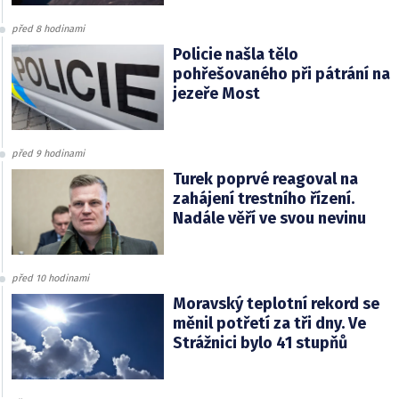
před 8 hodinami
Policie našla tělo
pohřešovaného při pátrání na
jezeře Most
před 9 hodinami
Turek poprvé reagoval na
zahájení trestního řízení.
Nadále věří ve svou nevinu
před 10 hodinami
Moravský teplotní rekord se
měnil potřetí za tři dny. Ve
Strážnici bylo 41 stupňů