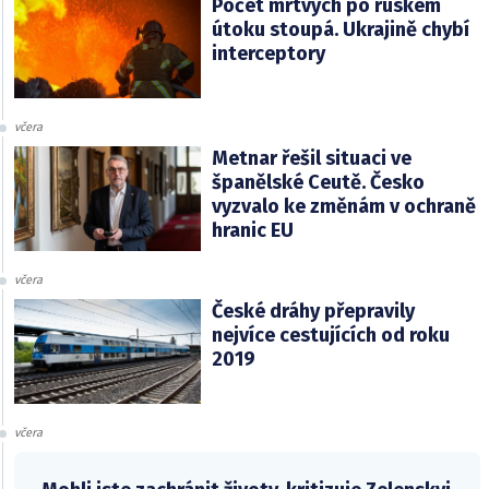
Počet mrtvých po ruském
útoku stoupá. Ukrajině chybí
interceptory
včera
Metnar řešil situaci ve
španělské Ceutě. Česko
vyzvalo ke změnám v ochraně
hranic EU
včera
České dráhy přepravily
nejvíce cestujících od roku
2019
včera