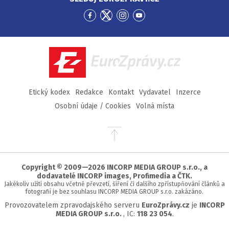
Přejít
Přejít
Přejít
Přejít
na
na
na
na
Facebook
Twitter
Instagram
YouTube
EuroZprávy.cz
Etický kodex
Redakce
Kontakt
Vydavatel
Inzerce
Osobní údaje / Cookies
Volná místa
Přejít
na
začátek
stránky
Copyright © 2009—2026 INCORP MEDIA GROUP s.r.o., a
dodavatelé INCORP images, Profimedia a ČTK.
Jakékoliv užití obsahu včetně převzetí, šíření či dalšího zpřístupňování článků a
fotografií je bez souhlasu INCORP MEDIA GROUP s.r.o. zakázáno.
Provozovatelem zpravodajského serveru
EuroZprávy.cz
je
INCORP
MEDIA GROUP s.r.o.
, IC:
118 23 054
.