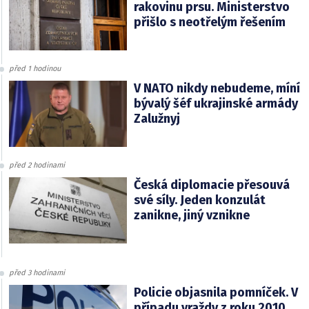
rakovinu prsu. Ministerstvo
přišlo s neotřelým řešením
před 1 hodinou
V NATO nikdy nebudeme, míní
bývalý šéf ukrajinské armády
Zalužnyj
před 2 hodinami
Česká diplomacie přesouvá
své síly. Jeden konzulát
zanikne, jiný vznikne
před 3 hodinami
Policie objasnila pomníček. V
případu vraždy z roku 2010