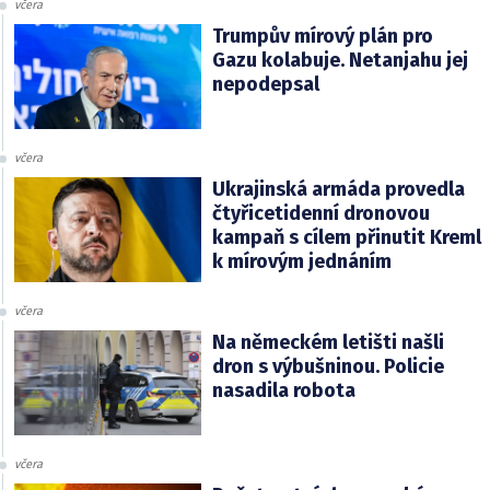
včera
Trumpův mírový plán pro
Gazu kolabuje. Netanjahu jej
nepodepsal
včera
Ukrajinská armáda provedla
čtyřicetidenní dronovou
kampaň s cílem přinutit Kreml
k mírovým jednáním
včera
Na německém letišti našli
dron s výbušninou. Policie
nasadila robota
včera