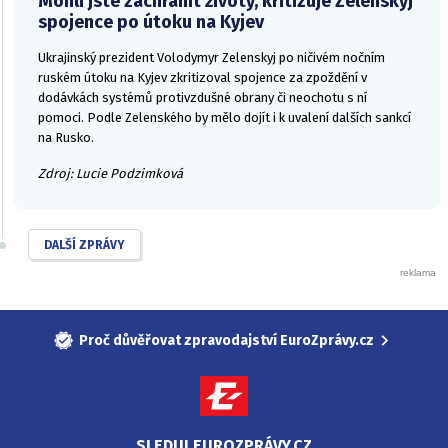
Mohli jste zachránit životy, kritizuje Zelenskyj
spojence po útoku na Kyjev
Ukrajinský prezident Volodymyr Zelenskyj po ničivém nočním
ruském útoku na Kyjev zkritizoval spojence za zpoždění v
dodávkách systémů protivzdušné obrany či neochotu s ní
pomoci. Podle Zelenského by mělo dojít i k uvalení dalších sankcí
na Rusko.
Zdroj: Lucie Podzimková
DALŠÍ ZPRÁVY
Proč důvěřovat zpravodajství EuroZprávy.cz
SLEDUJ EUROZPRÁVY.CZ